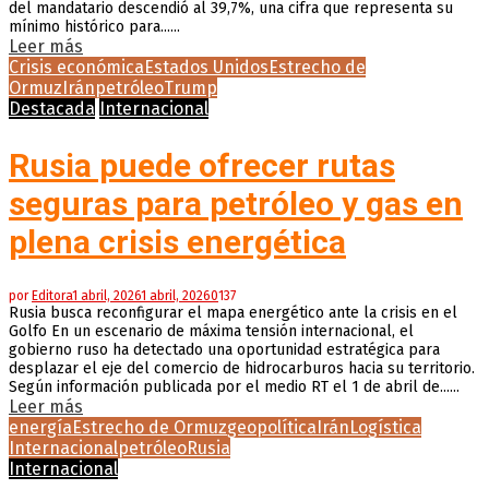
del mandatario descendió al 39,7%, una cifra que representa su
mínimo histórico para......
Leer más
Crisis económica
Estados Unidos
Estrecho de
Ormuz
Irán
petróleo
Trump
Destacada
Internacional
Rusia puede ofrecer rutas
seguras para petróleo y gas en
plena crisis energética
por
Editora
1 abril, 2026
1 abril, 2026
0
137
Rusia busca reconfigurar el mapa energético ante la crisis en el
Golfo En un escenario de máxima tensión internacional, el
gobierno ruso ha detectado una oportunidad estratégica para
desplazar el eje del comercio de hidrocarburos hacia su territorio.
Según información publicada por el medio RT el 1 de abril de......
Leer más
energía
Estrecho de Ormuz
geopolítica
Irán
Logística
Internacional
petróleo
Rusia
Internacional