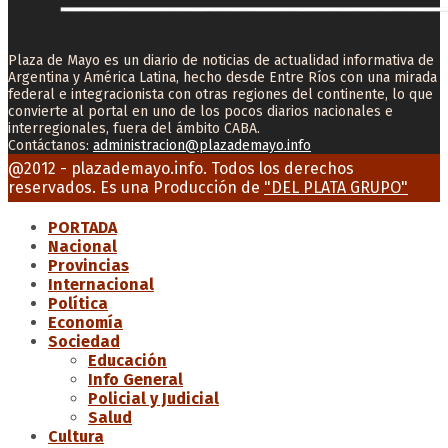
Plaza de Mayo es un diario de noticias de actualidad informativa de
Argentina y América Latina, hecho desde Entre Ríos con una mirada
federal e integracionista con otras regiones del continente, lo que
convierte al portal en uno de los pocos diarios nacionales e
interregionales, fuera del ámbito CABA.
Contáctanos:
administracion@plazademayo.info
Facebook
Twitter
Instagram
Youtube
Email
@2012 - plazademayo.info. Todos los derechos
reservados. Es una Producción de
"DEL PLATA GRUPO"
PORTADA
Nacional
Provincias
Internacional
Política
Economía
Sociedad
Educación
Info General
Policial y Judicial
Salud
Cultura