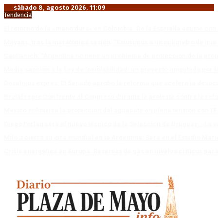
sábado 8, agosto 2026. 11:09
Tendencia
El retorno de la «mano dura» en Colombia: De la Espriella asume co
Mayans, tras la maratónica sesión: “Estuvimos a un milímetro de que 
Capitanich: “Argentina no tiene un problema de protección de la pro
Media sanción a la Ley de Inviolabilidad: un proyecto amputado por l
Desalojos exprés: El Senado aprobó la reforma que acelera la deso
Brutal represión frente al Congreso durante la protesta contra la re
México militariza la protección del aguacate en plena tensión con EE
Diego Forlán será el nuevo técnico de la Selección de Uruguay: «La v
Milo J cierra su gira mundial en la Argentina: Será en el Estadio Mar
Crisis energética en Europa: Reservas de gas en niveles críticos para