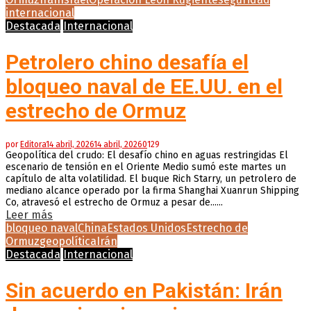
internacional
Destacada
Internacional
Petrolero chino desafía el
bloqueo naval de EE.UU. en el
estrecho de Ormuz
por
Editora
14 abril, 2026
14 abril, 2026
0
129
Geopolítica del crudo: El desafío chino en aguas restringidas El
escenario de tensión en el Oriente Medio sumó este martes un
capítulo de alta volatilidad. El buque Rich Starry, un petrolero de
mediano alcance operado por la firma Shanghai Xuanrun Shipping
Co, atravesó el estrecho de Ormuz a pesar de......
Leer más
bloqueo naval
China
Estados Unidos
Estrecho de
Ormuz
geopolítica
Irán
Destacada
Internacional
Sin acuerdo en Pakistán: Irán