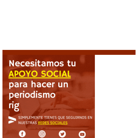
El retorno de la «mano dura» en Colombia: De la
Espriella asume con una agenda de militarización y
ruptura
8 agosto, 2026
Mayans, tras la maratónica sesión: “Estuvimos a un
milímetro de que se caiga la ley completa”
8 agosto,
2026
Capitanich: “Argentina no tiene un problema de
protección de la propiedad, sino de acceso”
8
agosto, 2026