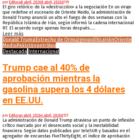
por
Editora
8 abril, 2026
8 abril, 2026
0
119
El giro retórico: de la «destrucción» a la negociación En un viraje
que redefine el escenario de Oriente Medio, la administración de
Donald Trump anunció un alto el fuego de dos semanas con la
República Islámica de Irán, según informó la cadena internacional
RT. El acuerdo surge apenas horas después......
Leer más
Donald Trump
Estrecho de Ormuz
geopolítica
Irán
Oriente
Medio
Pakistán
petróleo
Destacada
Internacional
Trump cae al 40% de
aprobación mientras la
gasolina supera los 4 dólares
en EE.UU.
por
Editora
4 abril, 2026
4 abril, 2026
0
131
La administración de Donald Trump atraviesa un punto de inflexión
crítico marcado por el desencanto social y la inestabilidad
financiera. Según datos publicados por teleSUR y basados en el
agregador de encuestas FiveThirtyEight, el índice de aprobación