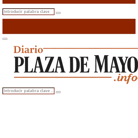
Search
Search
for:
Primary
Menu
Search
Search
for: