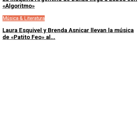
«Algoritmo»
Música & Literatura
Laura Esquivel y Brenda Asnicar llevan la música
de «Patito Feo» al...