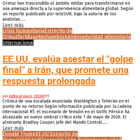
Ormuz han trascendido el ámbito militar para transformarse en
una amenaza directa a la supervivencia alimentaria global. Según
un reporte publicado por teleSUR, bajo la autoría de los
analistas......
Leer más
crisis humanitaria
Estrecho de
Ormuz
fertilizantes
hambruna
Irán
seguridad alimentaria
Internacional
EE.UU. evalúa asestar el “golpe
final” a Irán, que promete una
respuesta prolongada
por
Editora
1 mayo, 2026
0
111
Crónica de una escalada anunciada: Washington y Teherán en el
punto de no retorno Según información publicada por la cadena
internacional RT, el escenario de tensión en el Golfo Pérsico ha
alcanzado un nuevo umbral crítico este 1 de mayo de 2026. El
almirante Bradley Cooper, jefe del Mando Central......
Leer más
Donald Trump
EE.UU.
Estrecho de
Ormuz
Irán
Israel
Operación León Rugiente
seguridad