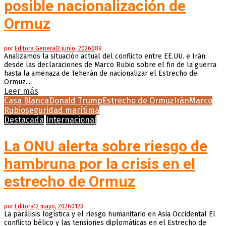
posible nacionalización de
Ormuz
por
Editora General
2 junio, 2026
0
89
Analizamos la situación actual del conflicto entre EE.UU. e Irán:
desde las declaraciones de Marco Rubio sobre el fin de la guerra
hasta la amenaza de Teherán de nacionalizar el Estrecho de
Ormuz....
Leer más
Casa Blanca
Donald Trump
Estrecho de Ormuz
Irán
Marco
Rubio
seguridad marítima
Destacada
Internacional
La ONU alerta sobre riesgo de
hambruna por la crisis en el
estrecho de Ormuz
por
Editora
12 mayo, 2026
0
123
La parálisis logística y el riesgo humanitario en Asia Occidental El
conflicto bélico y las tensiones diplomáticas en el Estrecho de