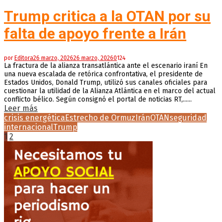
Trump critica a la OTAN por su
falta de apoyo frente a Irán
por
Editora
26 marzo, 2026
26 marzo, 2026
0
124
La fractura de la alianza transatlántica ante el escenario iraní En
una nueva escalada de retórica confrontativa, el presidente de
Estados Unidos, Donald Trump, utilizó sus canales oficiales para
cuestionar la utilidad de la Alianza Atlántica en el marco del actual
conflicto bélico. Según consignó el portal de noticias RT,......
Leer más
crisis energética
Estrecho de Ormuz
Irán
OTAN
seguridad
internacional
Trump
Paginación
1
2
de
entradas