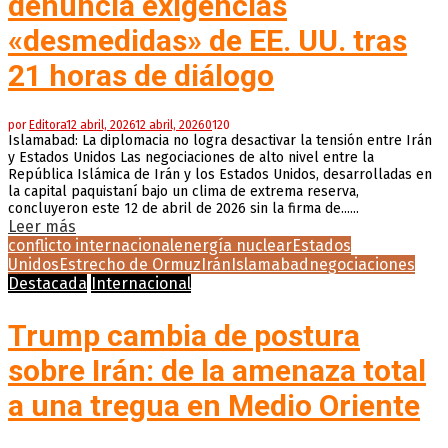
denuncia exigencias
«desmedidas» de EE. UU. tras
21 horas de diálogo
por
Editora
12 abril, 2026
12 abril, 2026
0
120
Islamabad: La diplomacia no logra desactivar la tensión entre Irán
y Estados Unidos Las negociaciones de alto nivel entre la
República Islámica de Irán y los Estados Unidos, desarrolladas en
la capital paquistaní bajo un clima de extrema reserva,
concluyeron este 12 de abril de 2026 sin la firma de......
Leer más
conflicto internacional
energía nuclear
Estados
Unidos
Estrecho de Ormuz
Irán
Islamabad
negociaciones
Destacada
Internacional
Trump cambia de postura
sobre Irán: de la amenaza total
a una tregua en Medio Oriente