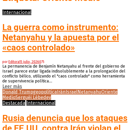
Internacional
La guerra como instrumento:
Netanyahu y la apuesta por el
«caos controlado»
por
Editora
15 julio, 2026
0
75
La permanencia de Benjamín Netanyahu al frente del gobierno de
Israel parece estar ligada indisolublemente a la prolongación del
conflicto bélico, utilizando el "caos controlado" como herramienta
de supervivencia política....
Leer más
Donald Trump
geopolítica
Irán
Israel
Netanyahu
Oriente
Medio
Serguéi Lébedev
Destacada
Internacional
Rusia denuncia que los ataques
de EE.UU. contra Irán violan el