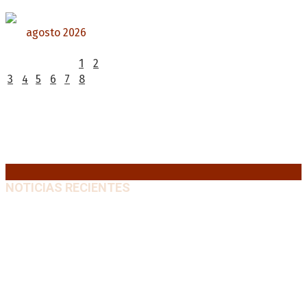
agosto 2026
L
M
X
J
V
S
D
1
2
3
4
5
6
7
8
9
10
11
12
13
14
15
16
17
18
19
20
21
22
23
24
25
26
27
28
29
30
31
« Jul
NOTICIAS RECIENTES
El retorno de la «mano dura» en Colombia: De la
Espriella asume con una agenda de militarización y
ruptura
8 agosto, 2026
Mayans, tras la maratónica sesión: “Estuvimos a un
milímetro de que se caiga la ley completa”
8 agosto,
2026
Capitanich: “Argentina no tiene un problema de