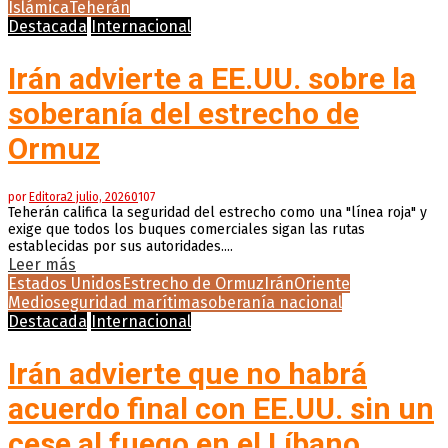
Islámica
Teherán
Destacada
Internacional
Irán advierte a EE.UU. sobre la
soberanía del estrecho de
Ormuz
por
Editora
2 julio, 2026
0
107
Teherán califica la seguridad del estrecho como una "línea roja" y
exige que todos los buques comerciales sigan las rutas
establecidas por sus autoridades....
Leer más
Estados Unidos
Estrecho de Ormuz
Irán
Oriente
Medio
seguridad marítima
soberanía nacional
Destacada
Internacional
Irán advierte que no habrá
acuerdo final con EE.UU. sin un
cese al fuego en el Líbano