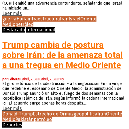
(CGRI) emitió una advertencia contundente, señalando que Israel
ha iniciado un......
Leer más
guerra
Haifa
infraestructura
Irán
Israel
Oriente
Medio
petróleo
Destacada
Internacional
Trump cambia de postura
sobre Irán: de la amenaza total
a una tregua en Medio Oriente
por
Editora
8 abril, 2026
8 abril, 2026
0
119
El giro retórico: de la «destrucción» a la negociación En un viraje
que redefine el escenario de Oriente Medio, la administración de
Donald Trump anunció un alto el fuego de dos semanas con la
República Islámica de Irán, según informó la cadena internacional
RT. El acuerdo surge apenas horas después......
Leer más
Donald Trump
Estrecho de Ormuz
geopolítica
Irán
Oriente
Medio
Pakistán
petróleo
Deportes