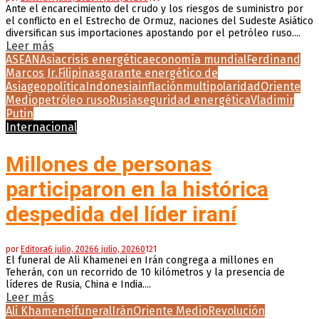
Ante el encarecimiento del crudo y los riesgos de suministro por
el conflicto en el Estrecho de Ormuz, naciones del Sudeste Asiático
diversifican sus importaciones apostando por el petróleo ruso....
Leer más
ASEAN
Asia
crisis energética
economía mundial
Ferdinand
Marcos Jr.
Filipinas
garante energético de
Asia
geopolítica
Indonesia
inflación
multipolaridad
Oriente
Medio
petróleo ruso
Rusia
seguridad energética
Vladimir
Putin
Internacional
Millones de personas
participaron en la histórica
despedida del líder iraní
por
Editora
6 julio, 2026
6 julio, 2026
0
121
El funeral de Ali Khamenei en Irán congrega a millones en
Teherán, con un recorrido de 10 kilómetros y la presencia de
líderes de Rusia, China e India....
Leer más
Ali Khamenei
funeral
Irán
Oriente Medio
Revolución