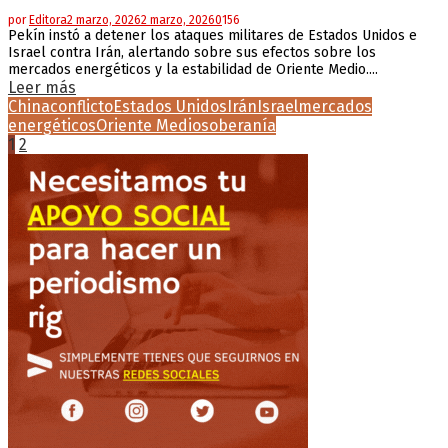
por
Editora
2 marzo, 2026
2 marzo, 2026
0
156
Pekín instó a detener los ataques militares de Estados Unidos e
Israel contra Irán, alertando sobre sus efectos sobre los
mercados energéticos y la estabilidad de Oriente Medio....
Leer más
China
conflicto
Estados Unidos
Irán
Israel
mercados
energéticos
Oriente Medio
soberanía
Paginación
1
2
de
entradas