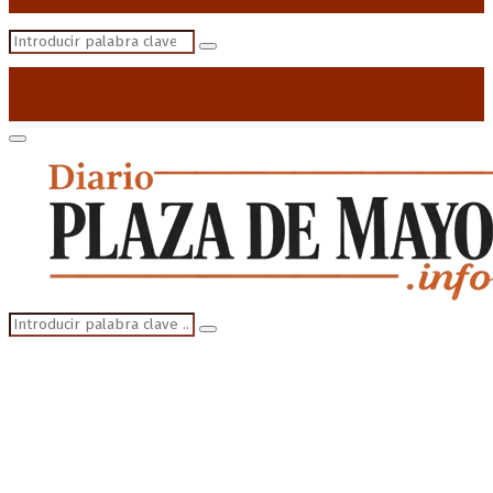
Search
Search
for:
Primary
Menu
Search
Search
for: