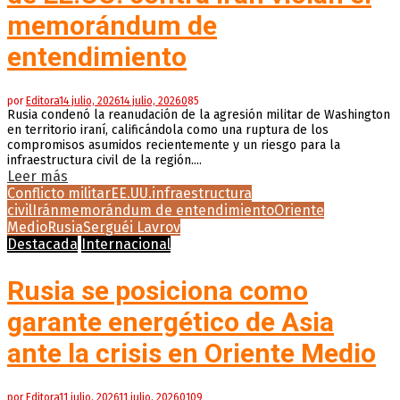
memorándum de
entendimiento
por
Editora
14 julio, 2026
14 julio, 2026
0
85
Rusia condenó la reanudación de la agresión militar de Washington
en territorio iraní, calificándola como una ruptura de los
compromisos asumidos recientemente y un riesgo para la
infraestructura civil de la región....
Leer más
Conflicto militar
EE.UU.
infraestructura
civil
Irán
memorándum de entendimiento
Oriente
Medio
Rusia
Serguéi Lavrov
Destacada
Internacional
Rusia se posiciona como
garante energético de Asia
ante la crisis en Oriente Medio
por
Editora
11 julio, 2026
11 julio, 2026
0
109