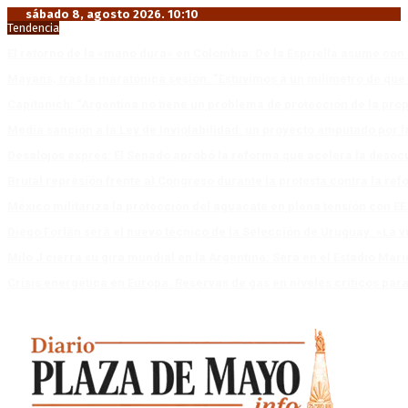
sábado 8, agosto 2026. 10:10
Tendencia
El retorno de la «mano dura» en Colombia: De la Espriella asume co
Mayans, tras la maratónica sesión: “Estuvimos a un milímetro de que 
Capitanich: “Argentina no tiene un problema de protección de la pro
Media sanción a la Ley de Inviolabilidad: un proyecto amputado por l
Desalojos exprés: El Senado aprobó la reforma que acelera la deso
Brutal represión frente al Congreso durante la protesta contra la re
México militariza la protección del aguacate en plena tensión con EE
Diego Forlán será el nuevo técnico de la Selección de Uruguay: «La v
Milo J cierra su gira mundial en la Argentina: Será en el Estadio Mar
Crisis energética en Europa: Reservas de gas en niveles críticos para