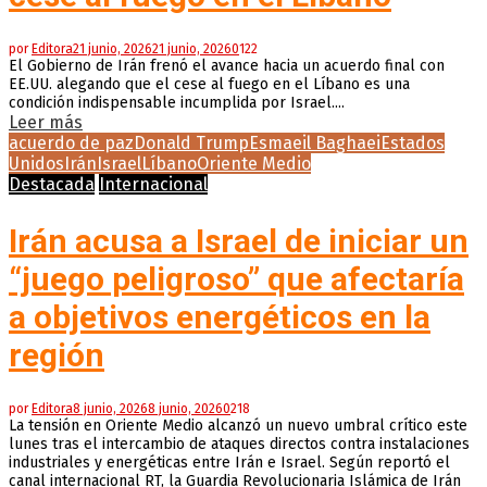
por
Editora
21 junio, 2026
21 junio, 2026
0
122
El Gobierno de Irán frenó el avance hacia un acuerdo final con
EE.UU. alegando que el cese al fuego en el Líbano es una
condición indispensable incumplida por Israel....
Leer más
acuerdo de paz
Donald Trump
Esmaeil Baghaei
Estados
Unidos
Irán
Israel
Líbano
Oriente Medio
Destacada
Internacional
Irán acusa a Israel de iniciar un
“juego peligroso” que afectaría
a objetivos energéticos en la
región
por
Editora
8 junio, 2026
8 junio, 2026
0
218
La tensión en Oriente Medio alcanzó un nuevo umbral crítico este
lunes tras el intercambio de ataques directos contra instalaciones
industriales y energéticas entre Irán e Israel. Según reportó el
canal internacional RT, la Guardia Revolucionaria Islámica de Irán