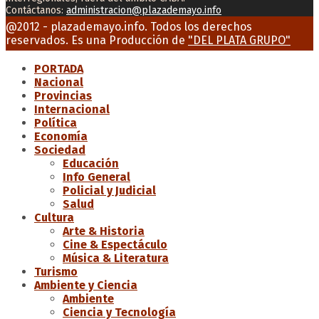
Contáctanos:
administracion@plazademayo.info
Facebook
Twitter
Instagram
Youtube
Email
@2012 - plazademayo.info. Todos los derechos
reservados. Es una Producción de
"DEL PLATA GRUPO"
PORTADA
Nacional
Provincias
Internacional
Política
Economía
Sociedad
Educación
Info General
Policial y Judicial
Salud
Cultura
Arte & Historia
Cine & Espectáculo
Música & Literatura
Turismo
Ambiente y Ciencia
Ambiente
Ciencia y Tecnología