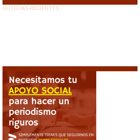
NOTICIAS RECIENTES
Media sanción a la Ley de Inviolabilidad: un proyecto
amputado por la presión social y el rechazo federal
7
agosto, 2026
Desalojos exprés: El Senado aprobó la reforma que
acelera la desocupación de inmuebles
7 agosto, 2026
Brutal represión frente al Congreso durante la
protesta contra la reforma de la propiedad privada
7 agosto, 2026