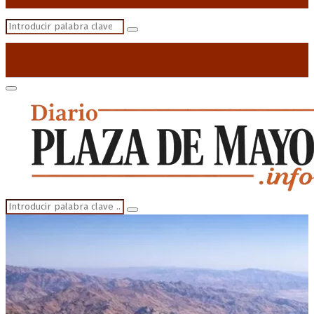
Search
Search
for:
Primary
Menu
Search
Search
for: