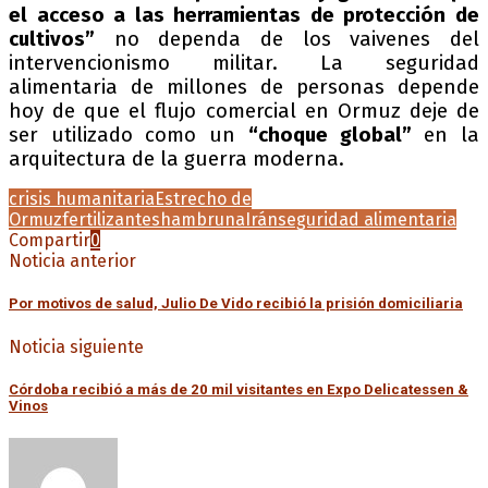
el acceso a las herramientas de protección de
cultivos”
no dependa de los vaivenes del
intervencionismo militar. La seguridad
alimentaria de millones de personas depende
hoy de que el flujo comercial en Ormuz deje de
ser utilizado como un
“choque global”
en la
arquitectura de la guerra moderna.
crisis humanitaria
Estrecho de
Ormuz
fertilizantes
hambruna
Irán
seguridad alimentaria
Compartir
0
Noticia anterior
Por motivos de salud, Julio De Vido recibió la prisión domiciliaria
Noticia siguiente
Córdoba recibió a más de 20 mil visitantes en Expo Delicatessen &
Vinos