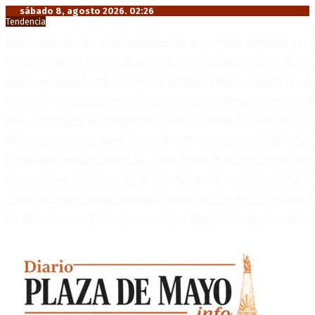
sábado 8, agosto 2026. 02:26
Tendencia
Media sanción a la Ley de Inviolabilidad: un proyecto amputado por l
Desalojos exprés: El Senado aprobó la reforma que acelera la deso
Brutal represión frente al Congreso durante la protesta contra la re
México militariza la protección del aguacate en plena tensión con EE
Diego Forlán será el nuevo técnico de la Selección de Uruguay: «La v
Milo J cierra su gira mundial en la Argentina: Será en el Estadio Mar
Crisis energética en Europa: Reservas de gas en niveles críticos para
Blanca Osuna: «Hay un tendal de familias que se quedan sin trabajo 
«Todo está planteado en función de intereses económicos», afirmó T
El VAR semiautomático ya tiene fecha de debut en el fútbol argentino