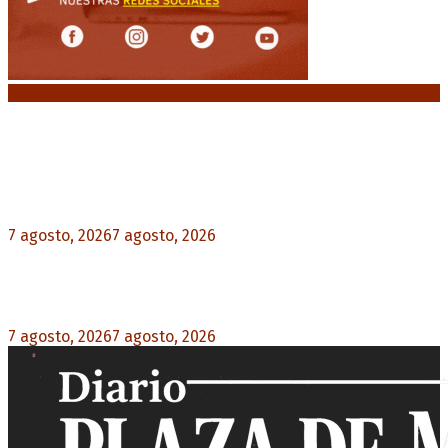
Noticias destacadas
Media sanción a la Ley de Inviolabilidad: un
proyecto amputado por la presión social y el
rechazo federal
7 agosto, 2026
7 agosto, 2026
0
Desalojos exprés: El Senado aprobó la reforma
que acelera la desocupación de inmuebles
7 agosto, 2026
7 agosto, 2026
0