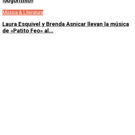
«Algoritmo»
Música & Literatura
Laura Esquivel y Brenda Asnicar llevan la música
de «Patito Feo» al...