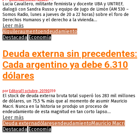
Lucía Cavallero, militante feminista y docente UBA y UNTREF,
dialogó con Sandra Russo y equipo de Jugo de Limón (AM 530 –
Somos Radio, lunes a jueves de 20 a 22 horas) sobre el foro de
Derechos Humanos y el derecho a la vivienda....
Leer más
Alquiler
aumento
endeudamiento
Destacada
Economía
Deuda externa sin precedentes:
Cada argentino ya debe 6.310
dólares
por
Editora
11 octubre, 2019
0
359
El stock de deuda externa bruta total superó los 283 mil millones
de dólares, un 75,5 % más que al momento de asumir Mauricio
Macri. Nunca en la historia se produjo un proceso de
endeudamiento de esta magnitud en tan corto lapso....
Leer más
Deuda externa
dólares
endeudamiento
Mauricio Macri
Destacada
Economía