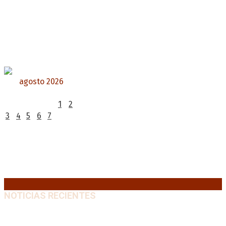
agosto 2026
L
M
X
J
V
S
D
1
2
3
4
5
6
7
8
9
10
11
12
13
14
15
16
17
18
19
20
21
22
23
24
25
26
27
28
29
30
31
« Jul
NOTICIAS RECIENTES
Media sanción a la Ley de Inviolabilidad: un proyecto