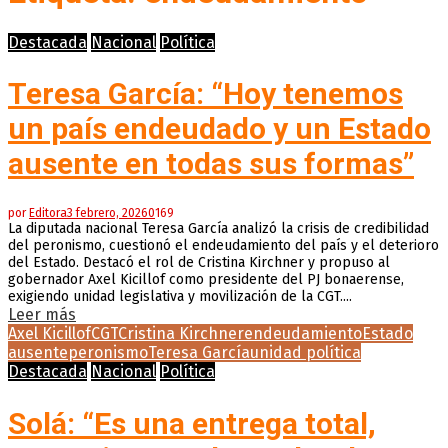
Destacada
Nacional
Política
Teresa García: “Hoy tenemos
un país endeudado y un Estado
ausente en todas sus formas”
por
Editora
3 febrero, 2026
0
169
La diputada nacional Teresa García analizó la crisis de credibilidad
del peronismo, cuestionó el endeudamiento del país y el deterioro
del Estado. Destacó el rol de Cristina Kirchner y propuso al
gobernador Axel Kicillof como presidente del PJ bonaerense,
exigiendo unidad legislativa y movilización de la CGT....
Leer más
Axel Kicillof
CGT
Cristina Kirchner
endeudamiento
Estado
ausente
peronismo
Teresa García
unidad política
Destacada
Nacional
Política
Solá: “Es una entrega total,