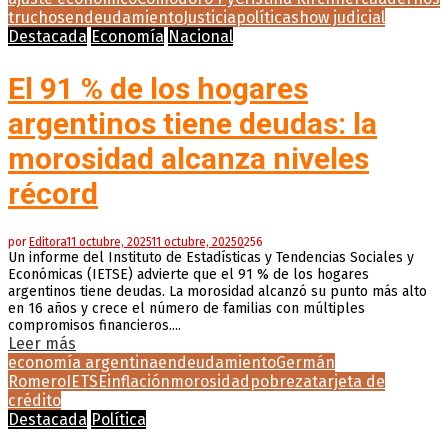
truchos
endeudamiento
Justicia
política
show judicial
Destacada
Economía
Nacional
El 91 % de los hogares
argentinos tiene deudas: la
morosidad alcanza niveles
récord
por
Editora
11 octubre, 2025
11 octubre, 2025
0
256
Un informe del Instituto de Estadísticas y Tendencias Sociales y
Económicas (IETSE) advierte que el 91 % de los hogares
argentinos tiene deudas. La morosidad alcanzó su punto más alto
en 16 años y crece el número de familias con múltiples
compromisos financieros....
Leer más
economía argentina
endeudamiento
Germán
Romero
IETSE
inflación
morosidad
pobreza
tarjeta de
crédito
Destacada
Política