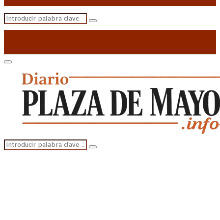
Search
Search
for:
Primary
Menu
Search
Search
for: