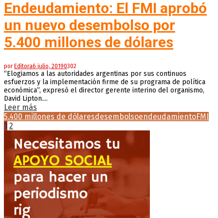
Endeudamiento: El FMI aprobó
un nuevo desembolso por
5.400 millones de dólares
por
Editora
6 julio, 2019
0
302
“Elogiamos a las autoridades argentinas por sus continuos
esfuerzos y la implementación firme de su programa de política
económica”, expresó el director gerente interino del organismo,
David Lipton....
Leer más
5.400 millones de dólares
desembolso
endeudamiento
FMI
Paginación
1
2
de
entradas