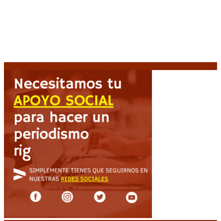
amputado por la presión social y el rechazo federal
7
agosto, 2026
Desalojos exprés: El Senado aprobó la reforma que
acelera la desocupación de inmuebles
7 agosto, 2026
Brutal represión frente al Congreso durante la
protesta contra la reforma de la propiedad privada
7 agosto, 2026