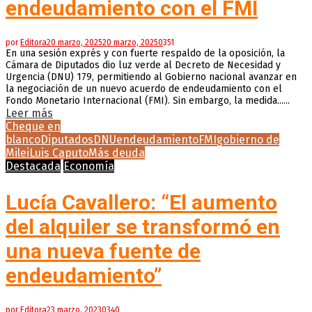
endeudamiento con el FMI
por
Editora
20 marzo, 2025
20 marzo, 2025
0
351
En una sesión exprés y con fuerte respaldo de la oposición, la
Cámara de Diputados dio luz verde al Decreto de Necesidad y
Urgencia (DNU) 179, permitiendo al Gobierno nacional avanzar en
la negociación de un nuevo acuerdo de endeudamiento con el
Fondo Monetario Internacional (FMI). Sin embargo, la medida......
Leer más
Cheque en
blanco
Diputados
DNU
endeudamiento
FMI
gobierno de
Milei
Luis Caputo
Más deuda
Destacada
Economía
Lucía Cavallero: “El aumento
del alquiler se transformó en
una nueva fuente de
endeudamiento”
por
Editora
23 marzo, 2023
0
340