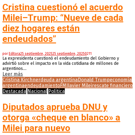
Cristina cuestionó el acuerdo
Milei–Trump: “Nueve de cada
diez hogares están
endeudados”
por
Editora
25 septiembre, 2025
25 septiembre, 2025
0
211
La expresidenta cuestionó el endeudamiento del Gobierno y
advirtió sobre el impacto en la vida cotidiana de millones de
argentinos....
Leer más
Cristina Kirchner
deuda argentina
Donald Trump
economía
argentina
endeudamiento
FMI
Javier Milei
rescate financiero
Destacada
Nacional
Política
Diputados aprueba DNU y
otorga «cheque en blanco» a
Milei para nuevo