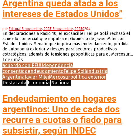
Argentina queda atada a los
intereses de Estados Unidos”
por
Editora
18 noviembre, 2025
18 noviembre, 2025
0
204
En declaraciones a Radio 10, el excanciller Felipe Solá rechazó el
acuerdo comercial que impulsa el Gobierno de Javier Milei con
Estados Unidos. Señaló que implica más endeudamiento, pérdida
de autonomía exterior y riesgos para sectores productivos
estratégicos, además de tensiones geopolíticas para el Mercosur....
Leer más
acuerdo con EEUU
dependencia
consentida
endeudamiento
Felipe Solá
industria
Argentina
Javier Milei
Mercosur
política exterior
Destacada
Economía
Nacional
Endeudamiento en hogares
argentinos: Uno de cada dos
recurre a cuotas o fiado para
subsistir, según INDEC