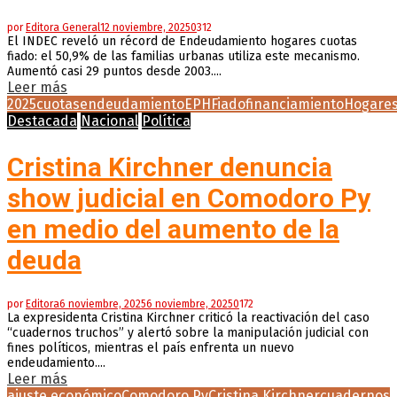
por
Editora General
12 noviembre, 2025
0
312
El INDEC reveló un récord de Endeudamiento hogares cuotas
fiado: el 50,9% de las familias urbanas utiliza este mecanismo.
Aumentó casi 29 puntos desde 2003....
Leer más
2025
cuotas
endeudamiento
EPH
Fiado
financiamiento
Hogare
Destacada
Nacional
Política
Cristina Kirchner denuncia
show judicial en Comodoro Py
en medio del aumento de la
deuda
por
Editora
6 noviembre, 2025
6 noviembre, 2025
0
172
La expresidenta Cristina Kirchner criticó la reactivación del caso
“cuadernos truchos” y alertó sobre la manipulación judicial con
fines políticos, mientras el país enfrenta un nuevo
endeudamiento....
Leer más
ajuste económico
Comodoro Py
Cristina Kirchner
cuadernos