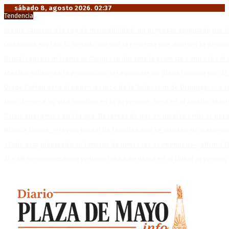
sábado 8, agosto 2026. 02:37
Tendencia
Media sanción a la Ley de Inviolabilidad: un proyecto amputado por l
Desalojos exprés: El Senado aprobó la reforma que acelera la deso
Brutal represión frente al Congreso durante la protesta contra la re
México militariza la protección del aguacate en plena tensión con EE
Diego Forlán será el nuevo técnico de la Selección de Uruguay: «La v
Milo J cierra su gira mundial en la Argentina: Será en el Estadio Mar
Crisis energética en Europa: Reservas de gas en niveles críticos para
Blanca Osuna: «Hay un tendal de familias que se quedan sin trabajo 
«Todo está planteado en función de intereses económicos», afirmó T
El VAR semiautomático ya tiene fecha de debut en el fútbol argentino