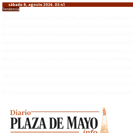
sábado 8, agosto 2026. 03:41
Tendencia
Media sanción a la Ley de Inviolabilidad: un proyecto amputado por l
Desalojos exprés: El Senado aprobó la reforma que acelera la deso
Brutal represión frente al Congreso durante la protesta contra la re
México militariza la protección del aguacate en plena tensión con EE
Diego Forlán será el nuevo técnico de la Selección de Uruguay: «La v
Milo J cierra su gira mundial en la Argentina: Será en el Estadio Mar
Crisis energética en Europa: Reservas de gas en niveles críticos para
Blanca Osuna: «Hay un tendal de familias que se quedan sin trabajo 
«Todo está planteado en función de intereses económicos», afirmó T
El VAR semiautomático ya tiene fecha de debut en el fútbol argentino