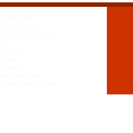
a presión social y…
cupación de inmuebles
forma de la propiedad privada
.UU.
uelta de la…
io Alberto…
 el invierno
mientras Frigerio mira…
eresa García sobre la reforma