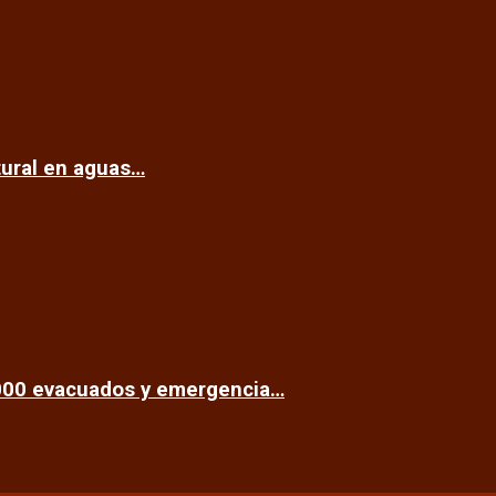
tural en aguas…
.000 evacuados y emergencia…