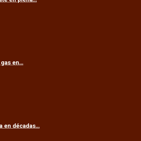
e gas en…
ca en décadas…