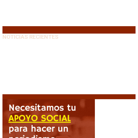
17
18
19
20
21
22
23
24
25
26
27
28
29
30
31
« Jul
NOTICIAS RECIENTES
“Michael”, la película sobre la vida de Michael
Jackson, tendrá una secuela
8 agosto, 2026
La AFA decretó un minuto de silencio en todas las
categorías por la muerte de Jorge Messi
8 agosto,
2026
El retorno de la «mano dura» en Colombia: De la
Espriella asume con una agenda de militarización y
ruptura
8 agosto, 2026