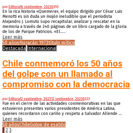
por
Editora
16 septiembre, 2023
0
355
En la rica historia «Quemera», el equipo dirigido por César Luis
Menotti es sin duda un mojón ineludible que el periodista
Alejandro J. Lomuto supo recapitular, analizar y rescatar en la
memoria a través de 240 páginas de un libro cargado de la gloria
de los de Parque Patricios. «El......
Leer más
50 años
Huracán 1973
título mítico
Destacada
Internacional
Chile conmemoró los 50 años
del golpe con un llamado al
compromiso con la democracia
por
Editora
12 septiembre, 2023
12 septiembre, 2023
0
223
Fue en el cierre de las actividades conmemorativas en las que
estuvieron presentes varios presidentes de América Latina,
quienes recordaron con cariño y respeto a Salvador Allende ....
Leer más
50 años
Chile
Golpe de esatdo
Paginación
1
2
3