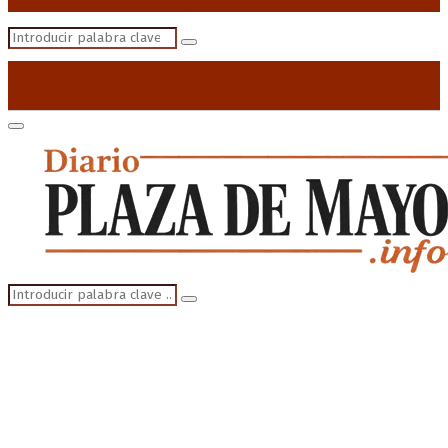
Search
Search
for:
Primary
Menu
Search
Search
for: