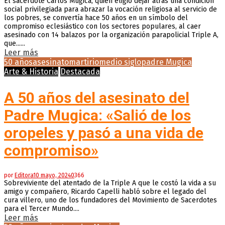
El sacerdote Carlos Mugica, quien eligió dejar atrás una condición
social privilegiada para abrazar la vocación religiosa al servicio de
los pobres, se convertía hace 50 años en un símbolo del
compromiso eclesiástico con los sectores populares, al caer
asesinado con 14 balazos por la organización parapolicial Triple A,
que......
Leer más
50 años
asesinato
martirio
medio siglo
padre Mugica
Arte & Historia
Destacada
A 50 años del asesinato del
Padre Mugica: «Salió de los
oropeles y pasó a una vida de
compromiso»
por
Editora
10 mayo, 2024
0
366
Sobreviviente del atentado de la Triple A que le costó la vida a su
amigo y compañero, Ricardo Capelli habló sobre el legado del
cura villero, uno de los fundadores del Movimiento de Sacerdotes
para el Tercer Mundo....
Leer más