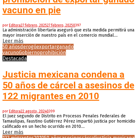
vacuno en pie
por
Editora
27 febrero, 2025
27 febrero, 2025
0
397
La administración libertaria aseguró que esta medida permitirá una
mayor inserción de nuestro país en el comercio mundial....
Leer más
50 años
derogó
exportar
ganado
vacuno
Gobierno
prohibición
Destacada
Justicia mexicana condena a
50 años de cárcel a asesinos de
122 migrantes en 2010
por
Editora
22 agosto, 2024
0
209
El juez segundo de Distrito en Procesos Penales Federales de
Tamaulipas, Faustino Gutiérrez Pérez impartió justicia por homicidio
calificado en un hecho ocurrido en 2010....
Leer más
122 migrantes
2010
50 años
asesinos
cárcel
justicia mexicana