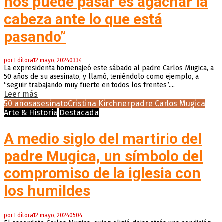
nos puede pasar es agachar la
cabeza ante lo que está
pasando”
por
Editora
12 mayo, 2024
0
334
La expresidenta homenajeó este sábado al padre Carlos Mugica, a
50 años de su asesinato, y llamó, teniéndolo como ejemplo, a
“seguir trabajando muy fuerte en todos los frentes”....
Leer más
50 años
asesinato
Cristina Kirchner
padre Carlos Mugica
Arte & Historia
Destacada
A medio siglo del martirio del
padre Mugica, un símbolo del
compromiso de la iglesia con
los humildes
por
Editora
12 mayo, 2024
0
504