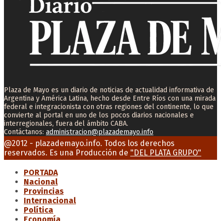
Plaza de Mayo es un diario de noticias de actualidad informativa de
Argentina y América Latina, hecho desde Entre Ríos con una mirada
federal e integracionista con otras regiones del continente, lo que
convierte al portal en uno de los pocos diarios nacionales e
interregionales, fuera del ámbito CABA.
Contáctanos:
administracion@plazademayo.info
Facebook
Twitter
Instagram
Youtube
Email
@2012 - plazademayo.info. Todos los derechos
reservados. Es una Producción de
"DEL PLATA GRUPO"
PORTADA
Nacional
Provincias
Internacional
Política
Economía