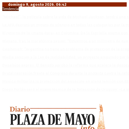
domingo 9, agosto 2026. 06:42
Tendencia
“Michael”, la película sobre la vida de Michael Jackson, tendrá una 
La AFA decretó un minuto de silencio en todas las categorías por la 
El retorno de la «mano dura» en Colombia: De la Espriella asume co
Mayans, tras la maratónica sesión: “Estuvimos a un milímetro de que 
Capitanich: “Argentina no tiene un problema de protección de la pro
Media sanción a la Ley de Inviolabilidad: un proyecto amputado por l
Desalojos exprés: El Senado aprobó la reforma que acelera la deso
Brutal represión frente al Congreso durante la protesta contra la re
México militariza la protección del aguacate en plena tensión con EE
Diego Forlán será el nuevo técnico de la Selección de Uruguay: «La v