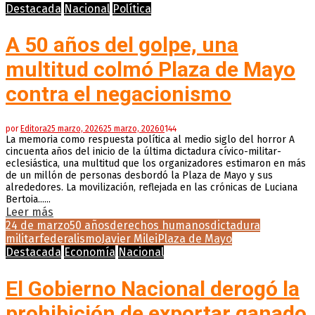
Destacada
Nacional
Política
A 50 años del golpe, una
multitud colmó Plaza de Mayo
contra el negacionismo
por
Editora
25 marzo, 2026
25 marzo, 2026
0
144
La memoria como respuesta política al medio siglo del horror A
cincuenta años del inicio de la última dictadura cívico-militar-
eclesiástica, una multitud que los organizadores estimaron en más
de un millón de personas desbordó la Plaza de Mayo y sus
alrededores. La movilización, reflejada en las crónicas de Luciana
Bertoia......
Leer más
24 de marzo
50 años
derechos humanos
dictadura
militar
federalismo
Javier Milei
Plaza de Mayo
Destacada
Economía
Nacional
El Gobierno Nacional derogó la
prohibición de exportar ganado