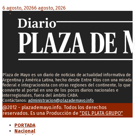
6 agosto, 2026
6 agosto, 2026
0
Plaza de Mayo es un diario de noticias de actualidad informativa de
Argentina y América Latina, hecho desde Entre Ríos con una mirada
federal e integracionista con otras regiones del continente, lo que
convierte al portal en uno de los pocos diarios nacionales e
interregionales, fuera del ámbito CABA.
Contáctanos:
administracion@plazademayo.info
Facebook
Twitter
Instagram
Youtube
Email
@2012 - plazademayo.info. Todos los derechos
reservados. Es una Producción de
"DEL PLATA GRUPO"
PORTADA
Nacional