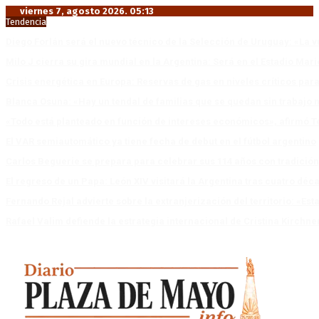
viernes 7, agosto 2026. 05:13
Tendencia
Diego Forlán será el nuevo técnico de la Selección de Uruguay: «La v
Milo J cierra su gira mundial en la Argentina: Será en el Estadio Mar
Crisis energética en Europa: Reservas de gas en niveles críticos para
Blanca Osuna: «Hay un tendal de familias que se quedan sin trabajo 
«Todo está planteado en función de intereses económicos», afirmó T
El VAR semiautomático ya tiene fecha de debut en el fútbol argentino
Carlos Beguerie se prepara para celebrar sus 114 años con tradició
El regreso de un Papa: León XIV visitará la Argentina tras cuatro déc
Fernando Rejal advierte sobre la extranjerización del territorio: «E
Rafael Valim defiende la estrategia internacional de Cristina Kirchne