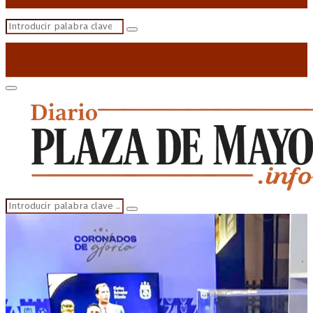
Search
Search
for:
Primary
Menu
Search
Search
for: