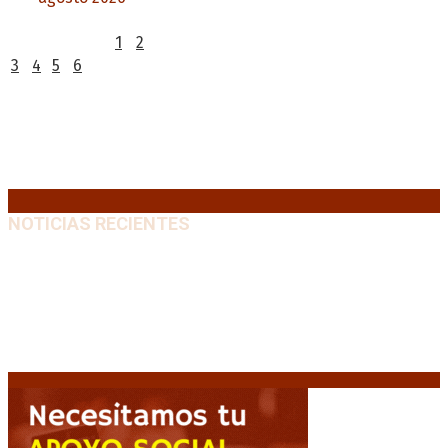
L
M
X
J
V
S
D
1
2
3
4
5
6
7
8
9
10
11
12
13
14
15
16
17
18
19
20
21
22
23
24
25
26
27
28
29
30
31
« Jul
NOTICIAS RECIENTES
Diego Forlán será el nuevo técnico de la Selección de
Uruguay: «La vuelta de la leyenda»
6 agosto, 2026
Milo J cierra su gira mundial en la Argentina: Será en
el Estadio Mario Alberto Kempes
6 agosto, 2026
Crisis energética en Europa: Reservas de gas en
niveles críticos para el invierno
6 agosto, 2026