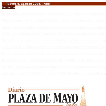
jueves 6, agosto 2026. 17:55
Tendencia
Crisis energética en Europa: Reservas de gas en niveles críticos para
Blanca Osuna: «Hay un tendal de familias que se quedan sin trabajo 
«Todo está planteado en función de intereses económicos», afirmó T
El VAR semiautomático ya tiene fecha de debut en el fútbol argentino
Carlos Beguerie se prepara para celebrar sus 114 años con tradició
El regreso de un Papa: León XIV visitará la Argentina tras cuatro déc
Fernando Rejal advierte sobre la extranjerización del territorio: «E
Rafael Valim defiende la estrategia internacional de Cristina Kirchne
Brasil aplica su mayor sanción diplomática en décadas contra la Arg
Acuerdo histórico: ANSES transferirá $120.000 millones a Entre Ríos po