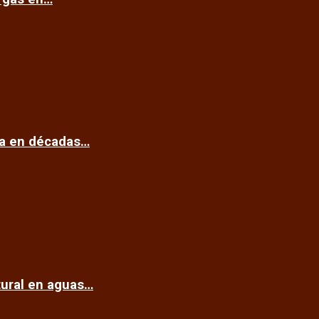
ca en décadas…
tural en aguas…