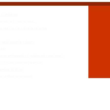
 el invierno
mientras Frigerio mira…
eresa García sobre la reforma
n, gastronomía y shows
adas
stamos entregando el patrimonio nacional»
r: «Es una apuesta jurídica»
entina de Milei
r déficit previsional