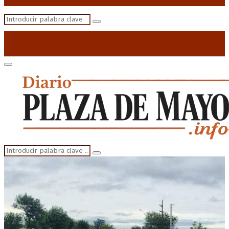
Search
Search
for:
Primary
Menu
Search
Search
for: