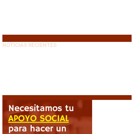
10
11
12
13
14
15
16
17
18
19
20
21
22
23
24
25
26
27
28
29
30
31
« Jul
NOTICIAS RECIENTES
El VAR semiautomático ya tiene fecha de debut en el
fútbol argentino
5 agosto, 2026
Carlos Beguerie se prepara para celebrar sus 114
años con tradición, gastronomía y shows
5 agosto,
2026
El regreso de un Papa: León XIV visitará la Argentina
tras cuatro décadas
5 agosto, 2026