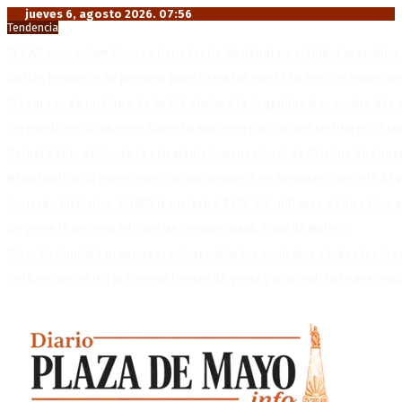
jueves 6, agosto 2026. 07:56
Tendencia
El VAR semiautomático ya tiene fecha de debut en el fútbol argentino
Carlos Beguerie se prepara para celebrar sus 114 años con tradició
El regreso de un Papa: León XIV visitará la Argentina tras cuatro déc
Fernando Rejal advierte sobre la extranjerización del territorio: «E
Rafael Valim defiende la estrategia internacional de Cristina Kirchne
Brasil aplica su mayor sanción diplomática en décadas contra la Arg
Acuerdo histórico: ANSES transferirá $120.000 millones a Entre Ríos po
Se viene la tercera edición de «Repatriados, Gala de Ballet»
Ricardo Quintela propone «revisar todos los contratos y todas las ley
Yerba mate: el INYM elimina límites de venta y profundiza la desregu