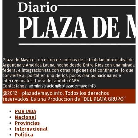
Plaza de Mayo es un diario de noticias de actualidad informativa de
Argentina y América Latina, hecho desde Entre Ríos con una mirada
federal e integracionista con otras regiones del continente, lo que
convierte al portal en uno de los pocos diarios nacionales e
interregionales, fuera del ámbito CABA.
Contáctanos:
administracion@plazademayo.info
Facebook
Twitter
Instagram
Youtube
Email
@2012 - plazademayo.info. Todos los derechos
reservados. Es una Producción de
"DEL PLATA GRUPO"
PORTADA
Nacional
Provincias
Internacional
Política