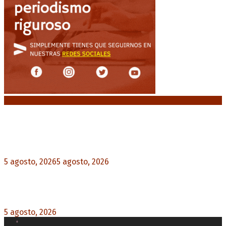
Noticias destacadas
El VAR semiautomático ya tiene fecha de debut
en el fútbol argentino
5 agosto, 2026
5 agosto, 2026
0
Carlos Beguerie se prepara para celebrar sus 114
años con tradición, gastronomía y shows
5 agosto, 2026
0