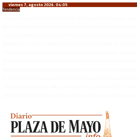
viernes 7, agosto 2026. 04:05
Tendencia
Diego Forlán será el nuevo técnico de la Selección de Uruguay: «La v
Milo J cierra su gira mundial en la Argentina: Será en el Estadio Mar
Crisis energética en Europa: Reservas de gas en niveles críticos para
Blanca Osuna: «Hay un tendal de familias que se quedan sin trabajo 
«Todo está planteado en función de intereses económicos», afirmó T
El VAR semiautomático ya tiene fecha de debut en el fútbol argentino
Carlos Beguerie se prepara para celebrar sus 114 años con tradició
El regreso de un Papa: León XIV visitará la Argentina tras cuatro déc
Fernando Rejal advierte sobre la extranjerización del territorio: «E
Rafael Valim defiende la estrategia internacional de Cristina Kirchne