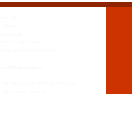
uelta de la…
io Alberto…
 el invierno
mientras Frigerio mira…
eresa García sobre la reforma
n, gastronomía y shows
adas
stamos entregando el patrimonio nacional»
r: «Es una apuesta jurídica»