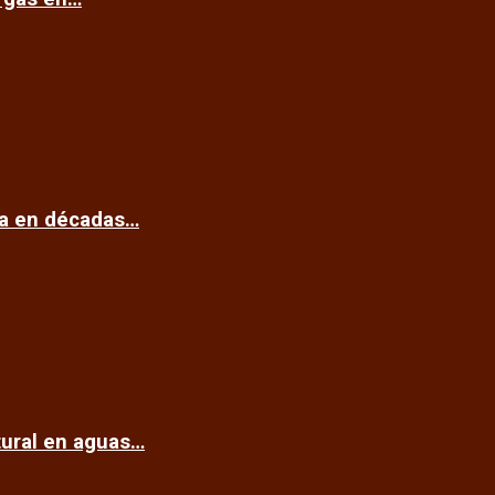
ca en décadas…
tural en aguas…