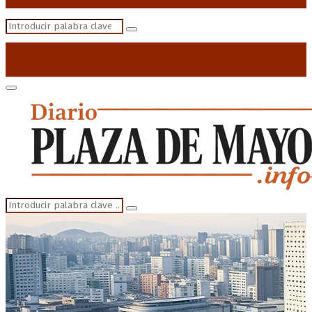
Search
Search
for:
Primary
Menu
Search
Search
for: