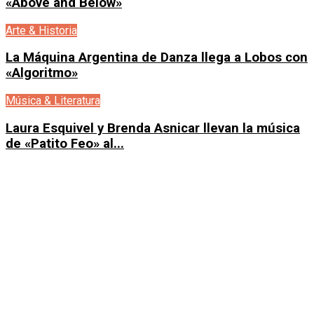
«Above and Below»
Arte & Historia
La Máquina Argentina de Danza llega a Lobos con
«Algoritmo»
Música & Literatura
Laura Esquivel y Brenda Asnicar llevan la música
de «Patito Feo» al...