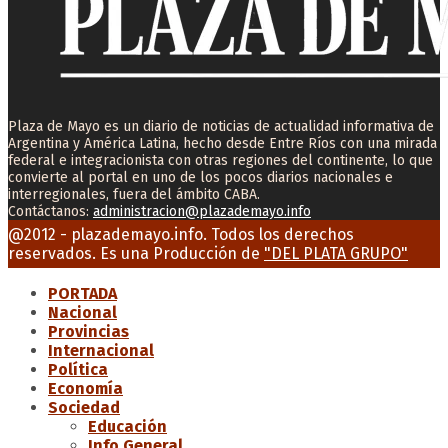
Plaza de Mayo es un diario de noticias de actualidad informativa de
Argentina y América Latina, hecho desde Entre Ríos con una mirada
federal e integracionista con otras regiones del continente, lo que
convierte al portal en uno de los pocos diarios nacionales e
interregionales, fuera del ámbito CABA.
Contáctanos:
administracion@plazademayo.info
Facebook
Twitter
Instagram
Youtube
Email
@2012 - plazademayo.info. Todos los derechos
reservados. Es una Producción de
"DEL PLATA GRUPO"
PORTADA
Nacional
Provincias
Internacional
Política
Economía
Sociedad
Educación
Info General