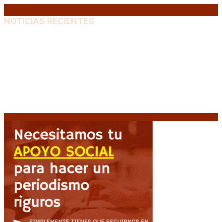
NOTICIAS RECIENTES
Media sanción a la Ley de Inviolabilidad: un proyecto
amputado por la presión social y el rechazo federal
7
agosto, 2026
Desalojos exprés: El Senado aprobó la reforma que
acelera la desocupación de inmuebles
7 agosto, 2026
Brutal represión frente al Congreso durante la
protesta contra la reforma de la propiedad privada
7 agosto, 2026