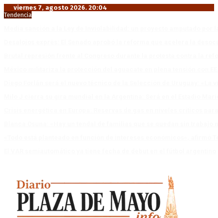
viernes 7, agosto 2026. 20:04
Tendencia
Media sanción a la Ley de Inviolabilidad: un proyecto amputado por l
Desalojos exprés: El Senado aprobó la reforma que acelera la deso
Brutal represión frente al Congreso durante la protesta contra la re
México militariza la protección del aguacate en plena tensión con EE
Diego Forlán será el nuevo técnico de la Selección de Uruguay: «La v
Milo J cierra su gira mundial en la Argentina: Será en el Estadio Mar
Crisis energética en Europa: Reservas de gas en niveles críticos para
Blanca Osuna: «Hay un tendal de familias que se quedan sin trabajo 
«Todo está planteado en función de intereses económicos», afirmó T
El VAR semiautomático ya tiene fecha de debut en el fútbol argentino