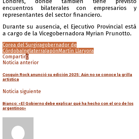
Londres, donde también tiene previsto
encuentros bilaterales con empresarios y
representantes del sector financiero.
Durante su ausencia, el Ejecutivo Provincial está
a cargo de la Vicegobernadora Myrian Prunotto.
Corea del Sur
gira
gobernador de
Córdoba
Inglaterra
Japón
Martín Llaryora
Compartir
0
Noticia anterior
Cosquín Rock anunció su edición 2025: Aún no se conoce la grilla
artística
Noticia siguiente
Bianco: «El Gobierno debe explicar qué ha hecho con el oro de los
argentinos»