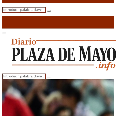
Search
Search
for:
Primary
Menu
Search
Search
for: