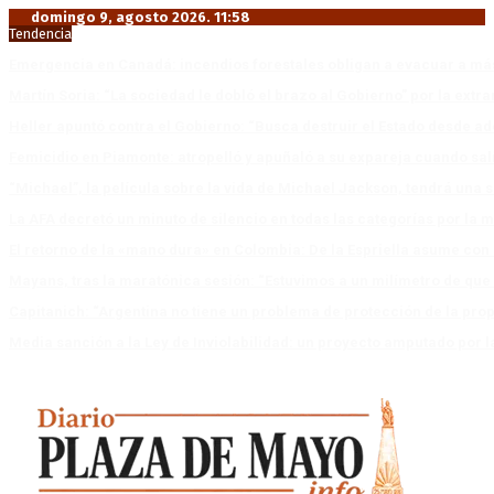
domingo 9, agosto 2026. 11:58
Tendencia
Emergencia en Canadá: incendios forestales obligan a evacuar a má
Martín Soria: “La sociedad le dobló el brazo al Gobierno” por la extra
Heller apuntó contra el Gobierno: “Busca destruir el Estado desde ad
Femicidio en Piamonte: atropelló y apuñaló a su expareja cuando salí
“Michael”, la película sobre la vida de Michael Jackson, tendrá una 
La AFA decretó un minuto de silencio en todas las categorías por la 
El retorno de la «mano dura» en Colombia: De la Espriella asume co
Mayans, tras la maratónica sesión: “Estuvimos a un milímetro de que 
Capitanich: “Argentina no tiene un problema de protección de la pro
Media sanción a la Ley de Inviolabilidad: un proyecto amputado por l