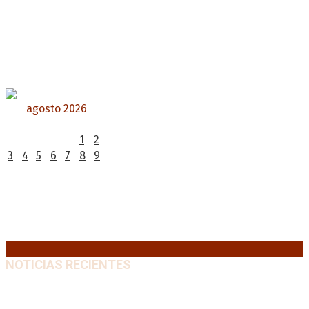
agosto 2026
L
M
X
J
V
S
D
1
2
3
4
5
6
7
8
9
10
11
12
13
14
15
16
17
18
19
20
21
22
23
24
25
26
27
28
29
30
31
« Jul
NOTICIAS RECIENTES
Emergencia en Canadá: incendios forestales obligan
a evacuar a más de 20.000 personas
9 agosto, 2026