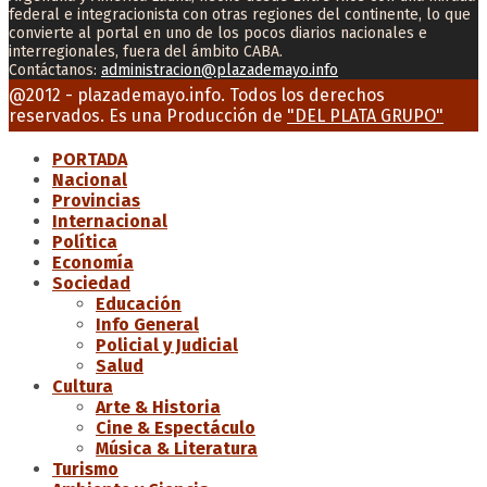
federal e integracionista con otras regiones del continente, lo que
convierte al portal en uno de los pocos diarios nacionales e
interregionales, fuera del ámbito CABA.
Contáctanos:
administracion@plazademayo.info
Facebook
Twitter
Instagram
Youtube
Email
@2012 - plazademayo.info. Todos los derechos
reservados. Es una Producción de
"DEL PLATA GRUPO"
PORTADA
Nacional
Provincias
Internacional
Política
Economía
Sociedad
Educación
Info General
Policial y Judicial
Salud
Cultura
Arte & Historia
Cine & Espectáculo
Música & Literatura
Turismo