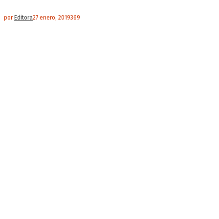
por
Editora
27 enero, 2019
369