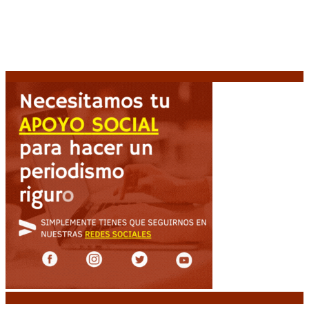
Martín Soria: “La sociedad le dobló el brazo al
Gobierno” por la extranjerización de tierras
9 agosto,
2026
Heller apuntó contra el Gobierno: “Busca destruir el
Estado desde adentro”
9 agosto, 2026