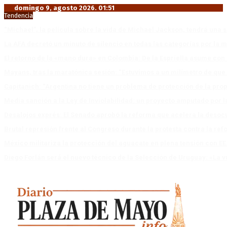
domingo 9, agosto 2026. 01:51
Tendencia
“Michael”, la película sobre la vida de Michael Jackson, tendrá una 
La AFA decretó un minuto de silencio en todas las categorías por la 
El retorno de la «mano dura» en Colombia: De la Espriella asume co
Mayans, tras la maratónica sesión: “Estuvimos a un milímetro de que 
Capitanich: “Argentina no tiene un problema de protección de la pro
Media sanción a la Ley de Inviolabilidad: un proyecto amputado por l
Desalojos exprés: El Senado aprobó la reforma que acelera la deso
Brutal represión frente al Congreso durante la protesta contra la re
México militariza la protección del aguacate en plena tensión con EE
Diego Forlán será el nuevo técnico de la Selección de Uruguay: «La v