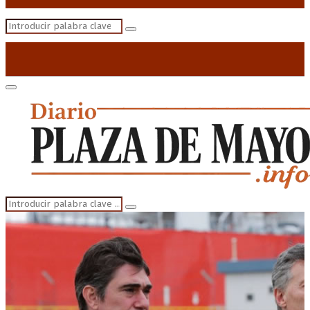
Search
Search
for:
Primary
Menu
Search
Search
for: