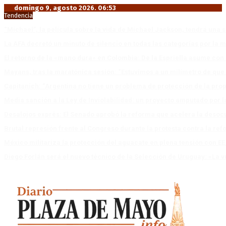
domingo 9, agosto 2026. 06:53
Tendencia
“Michael”, la película sobre la vida de Michael Jackson, tendrá una 
La AFA decretó un minuto de silencio en todas las categorías por la 
El retorno de la «mano dura» en Colombia: De la Espriella asume co
Mayans, tras la maratónica sesión: “Estuvimos a un milímetro de que 
Capitanich: “Argentina no tiene un problema de protección de la pro
Media sanción a la Ley de Inviolabilidad: un proyecto amputado por l
Desalojos exprés: El Senado aprobó la reforma que acelera la deso
Brutal represión frente al Congreso durante la protesta contra la re
México militariza la protección del aguacate en plena tensión con EE
Diego Forlán será el nuevo técnico de la Selección de Uruguay: «La v