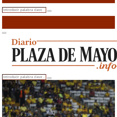
Search
Search
for:
Primary
Menu
Search
Search
for: