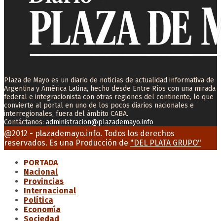
Plaza de Mayo es un diario de noticias de actualidad informativa de
Argentina y América Latina, hecho desde Entre Ríos con una mirada
federal e integracionista con otras regiones del continente, lo que
convierte al portal en uno de los pocos diarios nacionales e
interregionales, fuera del ámbito CABA.
Contáctanos:
administracion@plazademayo.info
Facebook
Twitter
Instagram
Youtube
Email
@2012 - plazademayo.info. Todos los derechos
reservados. Es una Producción de
"DEL PLATA GRUPO"
PORTADA
Nacional
Provincias
Internacional
Política
Economía
Sociedad