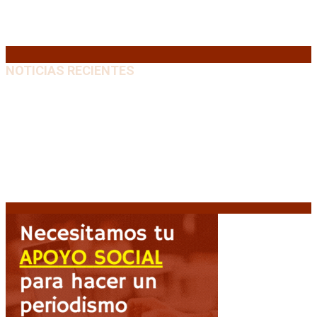
24
25
26
27
28
29
30
31
« Jul
NOTICIAS RECIENTES
“Michael”, la película sobre la vida de Michael
Jackson, tendrá una secuela
8 agosto, 2026
La AFA decretó un minuto de silencio en todas las
categorías por la muerte de Jorge Messi
8 agosto,
2026
El retorno de la «mano dura» en Colombia: De la
Espriella asume con una agenda de militarización y
ruptura
8 agosto, 2026