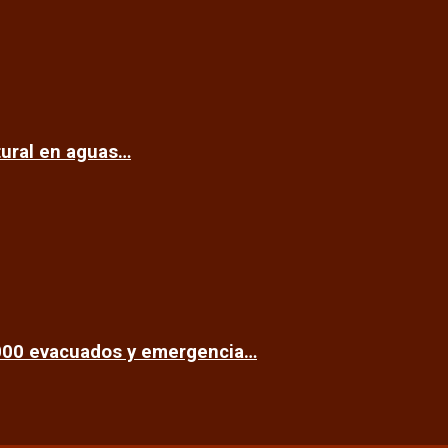
tural en aguas…
.000 evacuados y emergencia…