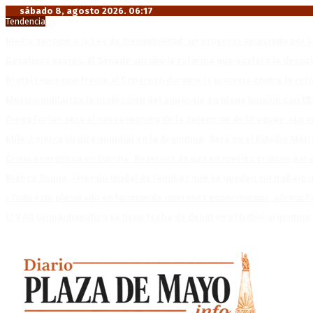
sábado 8, agosto 2026. 06:17
Tendencia
Media sanción a la Ley de Inviolabilidad: un proyecto amputado por l
Desalojos exprés: El Senado aprobó la reforma que acelera la deso
Brutal represión frente al Congreso durante la protesta contra la re
México militariza la protección del aguacate en plena tensión con EE
Diego Forlán será el nuevo técnico de la Selección de Uruguay: «La v
Milo J cierra su gira mundial en la Argentina: Será en el Estadio Mar
Crisis energética en Europa: Reservas de gas en niveles críticos para
Blanca Osuna: «Hay un tendal de familias que se quedan sin trabajo 
«Todo está planteado en función de intereses económicos», afirmó T
El VAR semiautomático ya tiene fecha de debut en el fútbol argentino