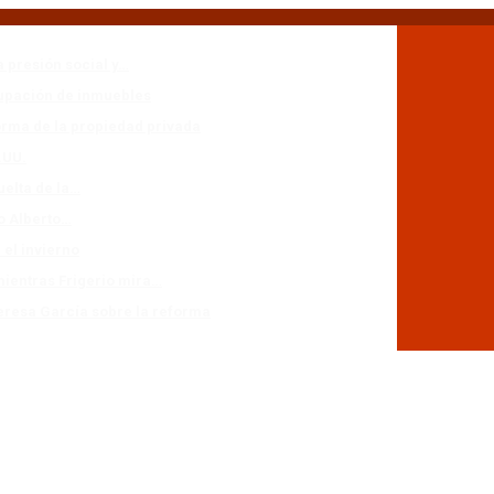
a presión social y…
cupación de inmuebles
forma de la propiedad privada
.UU.
uelta de la…
io Alberto…
 el invierno
mientras Frigerio mira…
eresa García sobre la reforma