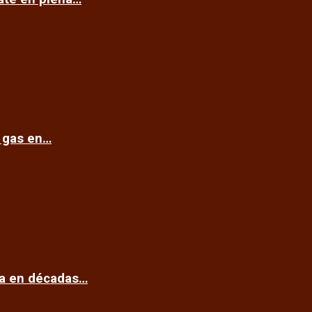
e gas en…
ca en décadas…