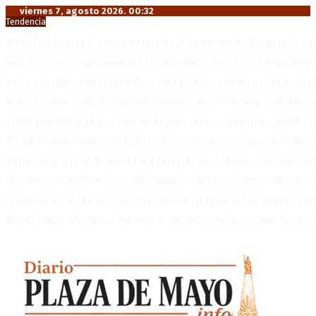
viernes 7, agosto 2026. 00:32
Tendencia
Diego Forlán será el nuevo técnico de la Selección de Uruguay: «La v
Milo J cierra su gira mundial en la Argentina: Será en el Estadio Mar
Crisis energética en Europa: Reservas de gas en niveles críticos para
Blanca Osuna: «Hay un tendal de familias que se quedan sin trabajo 
«Todo está planteado en función de intereses económicos», afirmó T
El VAR semiautomático ya tiene fecha de debut en el fútbol argentino
Carlos Beguerie se prepara para celebrar sus 114 años con tradició
El regreso de un Papa: León XIV visitará la Argentina tras cuatro déc
Fernando Rejal advierte sobre la extranjerización del territorio: «E
Rafael Valim defiende la estrategia internacional de Cristina Kirchne