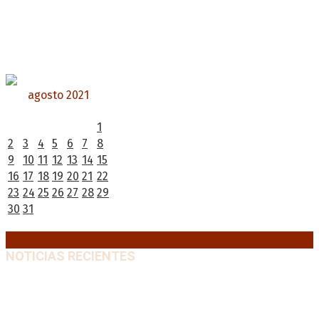
agosto 2021
L
M
X
J
V
S
D
1
2
3
4
5
6
7
8
9
10
11
12
13
14
15
16
17
18
19
20
21
22
23
24
25
26
27
28
29
30
31
« Jul
Sep »
NOTICIAS RECIENTES
Diego Forlán será el nuevo técnico de la Selección de
Uruguay: «La vuelta de la leyenda»
6 agosto, 2026
Milo J cierra su gira mundial en la Argentina: Será en