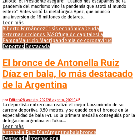
Ziliotto, el Presidente aseguró: “Cuando nos escapamos de la
pandemia del macrismo vino la pandemia que azotó al mundo
entero”. Antes visitó la metalúrgica Apez, que anunció
una inversión de 18 millones de dólares....
Leer más
Alberto Fernández
Crisis económica
Deuda
externa
elecciones PASO
fuga de capitales
La
Pampa
Mauricio Macri
pandemia de coronavirus
Deportes
Destacada
El bronce de Antonella Ruiz
Díaz en bala, lo más destacado
de la Argentina
por
Editora
28 agosto, 2021
28 agosto, 2021
0
415
La deportista entrerriana realizó el mejor lanzamiento de su
carrera deportiva, 9,50 metros, y se quedó con el bronce en la
especialidad de bala F41. Es la primera medalla conseguida por la
delegación argentina en Tokio....
Leer más
Antonella Ruiz Díaz
Argentina
bala
bronce
Destacada
Internacional