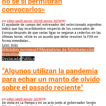
no sé si permitirán
convocarlos»
por
editor iam
28 agosto, 2021
28 agosto, 2021
0
383
El ayudante de campo del entrenador del seleccionado argentino
indicó que hay incertidumbre respecto de los convocados de
Europa después de que varias ligas se negaran a cederlos en las
últimas horas. «Este es un asunto que debe resolver la FIFA en
forma inmediata»....
Leer más
AFA
clubes europeos
FIFA
jugadores de fútbol
selección
Argentina
Destacada
Política
“Algunos utilizan la pandemia
para echar un manto de olvido
sobre el pasado reciente”
por
editor iam
28 agosto, 2021
0
338
De visita en La Pampa y en un acto junto al gobernador Sergio