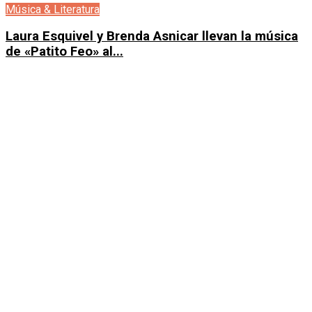
Música & Literatura
Laura Esquivel y Brenda Asnicar llevan la música
de «Patito Feo» al...