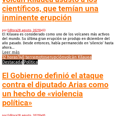
científicos, que temían una
inminente erupción
por
Editora
28 agosto, 2021
0
453
El Kilauea es considerado como uno de los volcanes más activos
del mundo. Su última gran erupción se produjo en diciembre del
año pasado. Desde entonces, había permanecido en ‘silencio’ hasta
ahora....
Leer más
12 horas
140 terremotos
erupción
volcán Kilauea
Destacada
Política
El Gobierno definió el ataque
contra el diputado Arias como
un hecho de «violencia
política»
por
Editora
28 agosto, 2021
0
410