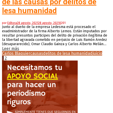
de las causas por delitos de
lesa humanidad
por
Editora
28 agosto, 2021
28 agosto, 2021
0
201
Junto al dueño de la empresa Ledesma está procesado el
exadministrador de la firma Alberto Lemos. Están imputados por
resultar presuntos participes del delito de privación ilegítima de
la libertad agravada cometido en perjuicio de Luis Ramón Aredez
(desapararecido), Omar Claudio Gainza y Carlos Alberto Melián....
Leer más
Carlos Blaquier
causas
delitos de lesa humanidad
juicio
Paginación
1
2
de
entradas