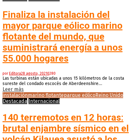
Finaliza la instalación del
mayor parque eólico marino
flotante del mundo, que
suministrará energía a unos
55.000 hogares
por
Editora
28 agosto, 2021
0
280
Las turbinas están ubicadas a unos 15 kilómetros de la costa
sureste del condado escocés de Aberdeenshire....
Leer más
instalación
marino flotante
parque eólico
Reino Unido
Destacada
Internacional
140 terremotos en 12 horas:
brutal enjambre sísmico en el
volcán Kilauea asustó a los