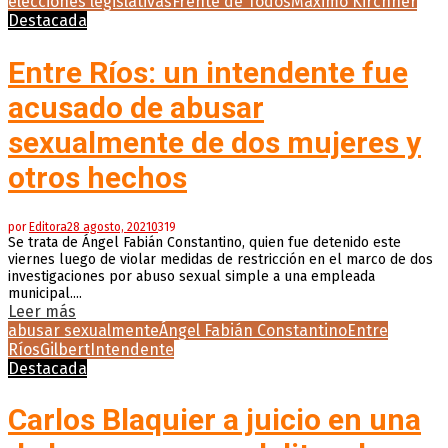
elecciones legislativas
Frente de Todos
Máximo Kirchner
Destacada
Entre Ríos: un intendente fue
acusado de abusar
sexualmente de dos mujeres y
otros hechos
por
Editora
28 agosto, 2021
0
319
Se trata de Ángel Fabián Constantino, quien fue detenido este
viernes luego de violar medidas de restricción en el marco de dos
investigaciones por abuso sexual simple a una empleada
municipal....
Leer más
abusar sexualmente
Ángel Fabián Constantino
Entre
Ríos
Gilbert
Intendente
Destacada
Carlos Blaquier a juicio en una