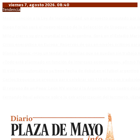
viernes 7, agosto 2026. 08:40
Tendencia
Media sanción a la Ley de Inviolabilidad: un proyecto amputado por l
Diego Forlán será el nuevo técnico de la Selección de Uruguay: «La v
Milo J cierra su gira mundial en la Argentina: Será en el Estadio Mar
Crisis energética en Europa: Reservas de gas en niveles críticos para
Blanca Osuna: «Hay un tendal de familias que se quedan sin trabajo 
«Todo está planteado en función de intereses económicos», afirmó T
El VAR semiautomático ya tiene fecha de debut en el fútbol argentino
Carlos Beguerie se prepara para celebrar sus 114 años con tradició
El regreso de un Papa: León XIV visitará la Argentina tras cuatro déc
Fernando Rejal advierte sobre la extranjerización del territorio: «E