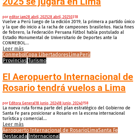
2025 se jugará en Lima
por
editor iam
28 abril, 2025
28 abril, 2025
0
318
Vuelve a Perú luego de la edición 2019, la primera a partido único
y la que dio inicio a la racha de campeones brasileños. Hacia fines
de febrero, la Federación Peruana Fútbol había postulado al
Estadio Monumental de Universitario de Deportes ante la
CONMEBOL....
Leer más
Conmebol
Copa Libertadores
Lima
Perú
Provincias
Turismo
El Aeropuerto Internacional de
Rosario tendrá vuelos a Lima
por
Editora General
18 junio, 2024
18 junio, 2024
0
158
La nueva ruta forma parte del plan estratégico del Gobierno de
Santa Fe para posicionar a Rosario en la escena internacional
turística y comercial....
Leer más
Aeropuerto Internacional de Rosario
Lima
Santa Fe
Destacada
Internacional