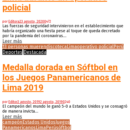
policial
por
Editora
23 agosto, 2020
0
472
Las fuerzas de seguridad intervinieron en el establecimiento que
habría organizado una fiesta pese al toque de queda decretado
por la pandemia del coronavirus....
Leer más
13 personas mueren
discoteca
Lima
operativo policial
Perú
Deportes
Destacada
Medalla dorada en Sóftbol en
los Juegos Panamericanos de
Lima 2019
por
Editor
2 agosto, 2019
2 agosto, 2019
0
240
El campeón del mundo le ganó 5-0 a Estados Unidos y se consagró
de manera invicta....
Leer más
campeón
Estados Unidos
Juegos
Panamericanos
Lima
Perú
sóftbol