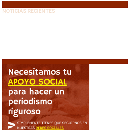
NOTICIAS RECIENTES
Media sanción a la Ley de Inviolabilidad: un proyecto
amputado por la presión social y el rechazo federal
7
agosto, 2026
Diego Forlán será el nuevo técnico de la Selección de
Uruguay: «La vuelta de la leyenda»
6 agosto, 2026
Milo J cierra su gira mundial en la Argentina: Será en
el Estadio Mario Alberto Kempes
6 agosto, 2026