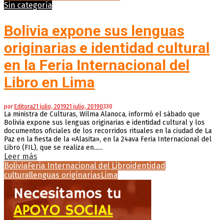
Sin categoría
Bolivia expone sus lenguas
originarias e identidad cultural
en la Feria Internacional del
Libro en Lima
por
Editora
21 julio, 2019
21 julio, 2019
0
330
La ministra de Culturas, Wilma Alanoca, informó el sábado que
Bolivia expone sus lenguas originarias e identidad cultural y los
documentos oficiales de los recorridos rituales en la ciudad de La
Paz en la fiesta de la «Alasita», en la 24ava Feria Internacional del
Libro (FIL), que se realiza en......
Leer más
Bolivia
Feria Internacional del Libro
identidad
cultural
lenguas originarias
Lima