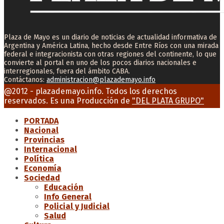
Plaza de Mayo es un diario de noticias de actualidad informativa de
Argentina y América Latina, hecho desde Entre Ríos con una mirada
federal e integracionista con otras regiones del continente, lo que
convierte al portal en uno de los pocos diarios nacionales e
interregionales, fuera del ámbito CABA.
Contáctanos:
administracion@plazademayo.info
Facebook
Twitter
Instagram
Youtube
Email
@2012 - plazademayo.info. Todos los derechos
reservados. Es una Producción de
"DEL PLATA GRUPO"
PORTADA
Nacional
Provincias
Internacional
Política
Economía
Sociedad
Educación
Info General
Policial y Judicial
Salud