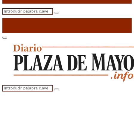
Search
Search
for:
Primary
Menu
Search
Search
for: