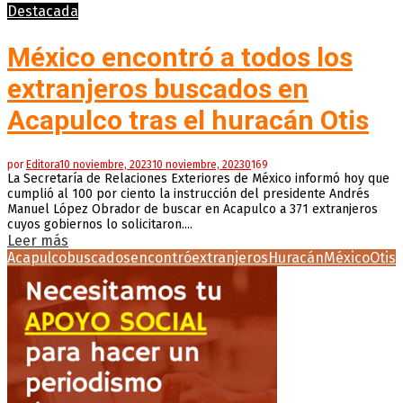
Destacada
México encontró a todos los
extranjeros buscados en
Acapulco tras el huracán Otis
por
Editora
10 noviembre, 2023
10 noviembre, 2023
0
169
La Secretaría de Relaciones Exteriores de México informó hoy que
cumplió al 100 por ciento la instrucción del presidente Andrés
Manuel López Obrador de buscar en Acapulco a 371 extranjeros
cuyos gobiernos lo solicitaron....
Leer más
Acapulco
buscados
encontró
extranjeros
Huracán
México
Otis