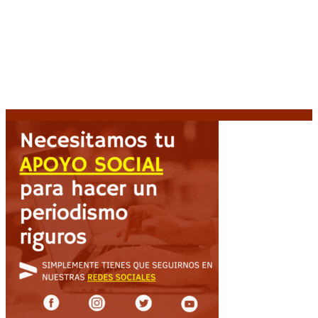
Media sanción a la Ley de Inviolabilidad: un proyecto
amputado por la presión social y el rechazo federal
7
agosto, 2026
Brutal represión frente al Congreso durante la
protesta contra la reforma de la propiedad privada
7 agosto, 2026
Diego Forlán será el nuevo técnico de la Selección de
Uruguay: «La vuelta de la leyenda»
6 agosto, 2026