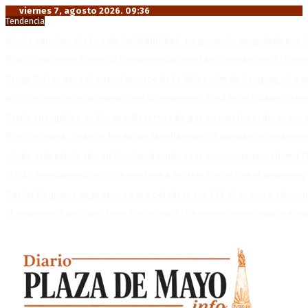
viernes 7, agosto 2026. 09:36
Tendencia
Media sanción a la Ley de Inviolabilidad: un proyecto amputado por l
Brutal represión frente al Congreso durante la protesta contra la re
Diego Forlán será el nuevo técnico de la Selección de Uruguay: «La v
Milo J cierra su gira mundial en la Argentina: Será en el Estadio Mar
Crisis energética en Europa: Reservas de gas en niveles críticos para
Blanca Osuna: «Hay un tendal de familias que se quedan sin trabajo 
«Todo está planteado en función de intereses económicos», afirmó T
El VAR semiautomático ya tiene fecha de debut en el fútbol argentino
Carlos Beguerie se prepara para celebrar sus 114 años con tradició
El regreso de un Papa: León XIV visitará la Argentina tras cuatro déc