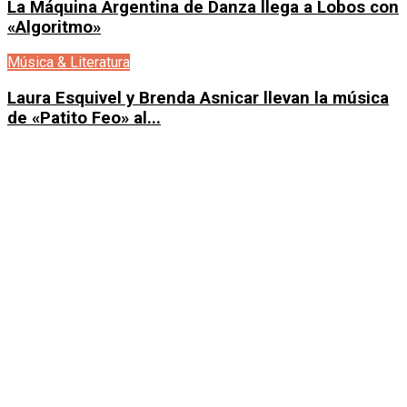
La Máquina Argentina de Danza llega a Lobos con
«Algoritmo»
Música & Literatura
Laura Esquivel y Brenda Asnicar llevan la música
de «Patito Feo» al...