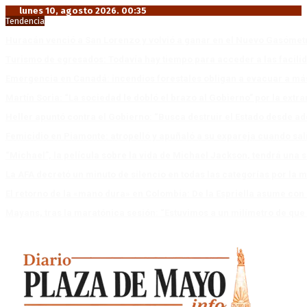
lunes 10, agosto 2026. 00:35
Tendencia
Huracán venció a San Lorenzo y volvió a ganar en el Nuevo Gasóme
Turismo de egresados: Todavía hay tiempo para acceder a las facili
Emergencia en Canadá: incendios forestales obligan a evacuar a má
Martín Soria: “La sociedad le dobló el brazo al Gobierno” por la extra
Heller apuntó contra el Gobierno: “Busca destruir el Estado desde ad
Femicidio en Piamonte: atropelló y apuñaló a su expareja cuando salí
“Michael”, la película sobre la vida de Michael Jackson, tendrá una 
La AFA decretó un minuto de silencio en todas las categorías por la 
El retorno de la «mano dura» en Colombia: De la Espriella asume co
Mayans, tras la maratónica sesión: “Estuvimos a un milímetro de que 