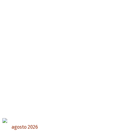
agosto 2026
L
M
X
J
V
S
D