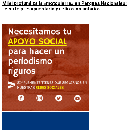
Milei profundiza la «motosierra» en Parques Nacionales:
recorte presupuestario y retiros voluntarios