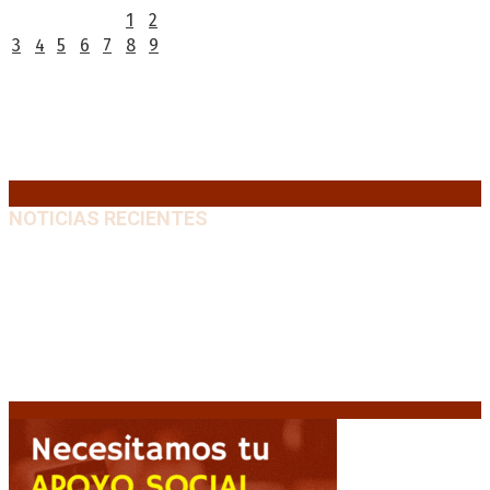
1
2
3
4
5
6
7
8
9
10
11
12
13
14
15
16
17
18
19
20
21
22
23
24
25
26
27
28
29
30
31
« Jul
NOTICIAS RECIENTES
Huracán venció a San Lorenzo y volvió a ganar en el
Nuevo Gasómetro después de 25 años
9 agosto, 2026
Turismo de egresados: Todavía hay tiempo para
acceder a las facilidades de pago para los viajes
9
agosto, 2026
Emergencia en Canadá: incendios forestales obligan
a evacuar a más de 20.000 personas
9 agosto, 2026