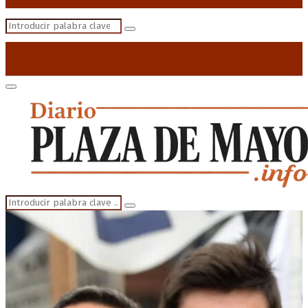
Search
Search
for:
Primary
Menu
Search
Search
for: