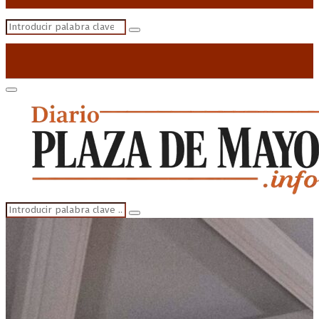
Search
Search
for:
Primary
Menu
Search
Search
for: