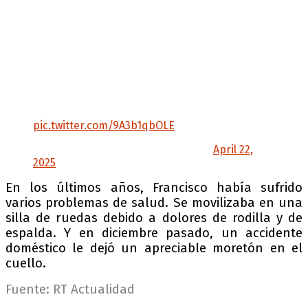
Pope Francis’s body lies in state at the chapel
of Santa Martha at Vatican City.
Following the pope’s request, the pope’s body
is placed inside a wooden casket instead of a
bier, which was used for the funeral of the
previous popes.
It was also Pope Francis’s wish to be…
pic.twitter.com/9A3b1qbOLE
— ABS-CBN News (@ABSCBNNews)
April 22,
2025
En los últimos años, Francisco había sufrido
varios problemas de salud. Se movilizaba en una
silla de ruedas debido a dolores de rodilla y de
espalda. Y en diciembre pasado, un accidente
doméstico le dejó un apreciable moretón en el
cuello.
Fuente: RT Actualidad