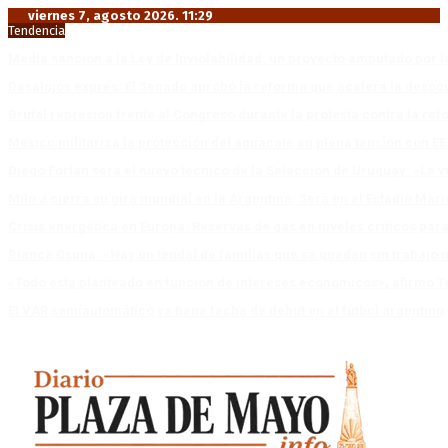
viernes 7, agosto 2026. 11:29
Tendencia
Media sanción a la Ley de Inviolabilidad: un proyecto amputado por l
Desalojos exprés: El Senado aprobó la reforma que acelera la deso
Brutal represión frente al Congreso durante la protesta contra la re
México militariza la protección del aguacate en plena tensión con EE
Diego Forlán será el nuevo técnico de la Selección de Uruguay: «La v
Milo J cierra su gira mundial en la Argentina: Será en el Estadio Mar
Crisis energética en Europa: Reservas de gas en niveles críticos para
Blanca Osuna: «Hay un tendal de familias que se quedan sin trabajo 
«Todo está planteado en función de intereses económicos», afirmó T
El VAR semiautomático ya tiene fecha de debut en el fútbol argentino