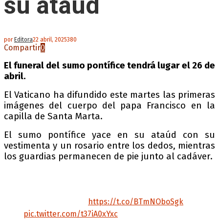
su ataúd
por
Editora
22 abril, 2025
380
Compartir
0
El funeral del sumo pontífice tendrá lugar el 26 de
abril.
El Vaticano ha difundido este martes las primeras
imágenes del cuerpo del papa Francisco en la
capilla de Santa Marta.
El sumo pontífice yace en su ataúd con su
vestimenta y un rosario entre los dedos, mientras
los guardias permanecen de pie junto al cadáver.
🔴 Vatican releases images of Pope Francis in
open coffin
Follow the latest ⬇️
https://t.co/BTmNOboSgk
pic.twitter.com/t37iA0xYxc