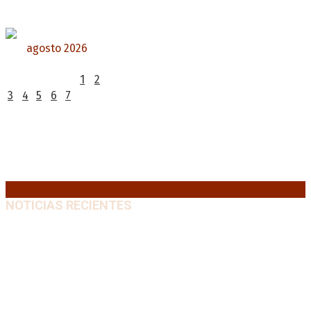
agosto 2026
L
M
X
J
V
S
D
1
2
3
4
5
6
7
8
9
10
11
12
13
14
15
16
17
18
19
20
21
22
23
24
25
26
27
28
29
30
31
« Jul
NOTICIAS RECIENTES
Media sanción a la Ley de Inviolabilidad: un proyecto
amputado por la presión social y el rechazo federal
7
agosto, 2026
Desalojos exprés: El Senado aprobó la reforma que
acelera la desocupación de inmuebles
7 agosto, 2026
Brutal represión frente al Congreso durante la