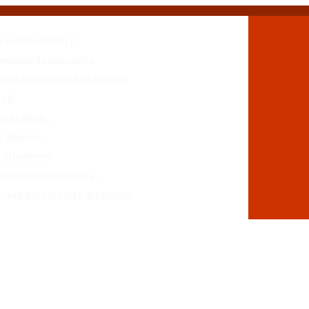
a presión social y…
cupación de inmuebles
forma de la propiedad privada
.UU.
uelta de la…
io Alberto…
 el invierno
mientras Frigerio mira…
eresa García sobre la reforma