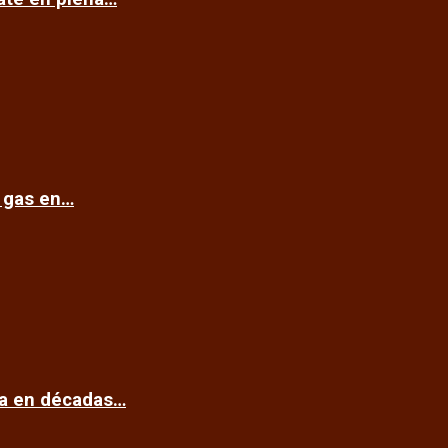
e gas en…
ca en décadas…