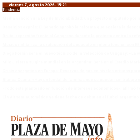
viernes 7, agosto 2026. 15:21
Tendencia
Media sanción a la Ley de Inviolabilidad: un proyecto amputado por l
Desalojos exprés: El Senado aprobó la reforma que acelera la deso
Brutal represión frente al Congreso durante la protesta contra la re
México militariza la protección del aguacate en plena tensión con EE
Diego Forlán será el nuevo técnico de la Selección de Uruguay: «La v
Milo J cierra su gira mundial en la Argentina: Será en el Estadio Mar
Crisis energética en Europa: Reservas de gas en niveles críticos para
Blanca Osuna: «Hay un tendal de familias que se quedan sin trabajo 
«Todo está planteado en función de intereses económicos», afirmó T
El VAR semiautomático ya tiene fecha de debut en el fútbol argentino