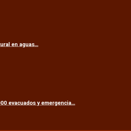
tural en aguas…
.000 evacuados y emergencia…