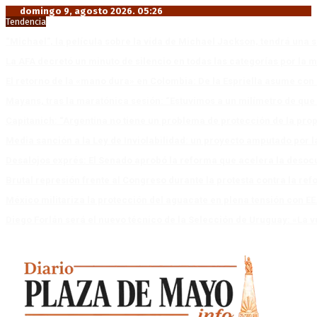
domingo 9, agosto 2026. 05:26
Tendencia
“Michael”, la película sobre la vida de Michael Jackson, tendrá una 
La AFA decretó un minuto de silencio en todas las categorías por la 
El retorno de la «mano dura» en Colombia: De la Espriella asume co
Mayans, tras la maratónica sesión: “Estuvimos a un milímetro de que 
Capitanich: “Argentina no tiene un problema de protección de la pro
Media sanción a la Ley de Inviolabilidad: un proyecto amputado por l
Desalojos exprés: El Senado aprobó la reforma que acelera la deso
Brutal represión frente al Congreso durante la protesta contra la re
México militariza la protección del aguacate en plena tensión con EE
Diego Forlán será el nuevo técnico de la Selección de Uruguay: «La v