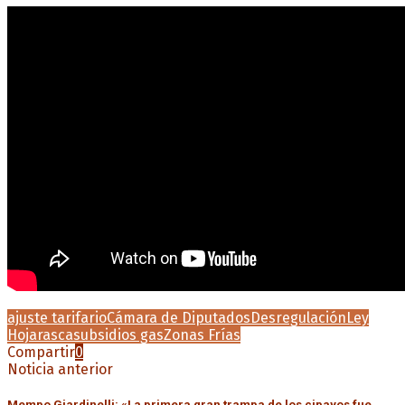
ajuste tarifario
Cámara de Diputados
Desregulación
Ley
Hojarasca
subsidios gas
Zonas Frías
Compartir
0
Noticia anterior
Mempo Giardinelli: «La primera gran trampa de los cipayos fue