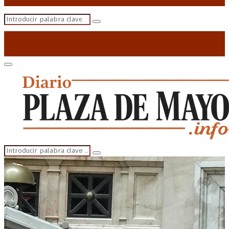
Search
Search
for:
Primary
Menu
Search
Search
for: