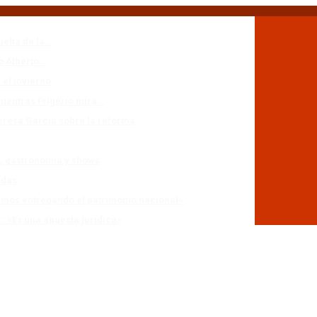
uelta de la…
io Alberto…
 el invierno
mientras Frigerio mira…
eresa García sobre la reforma
n, gastronomía y shows
adas
stamos entregando el patrimonio nacional»
r: «Es una apuesta jurídica»