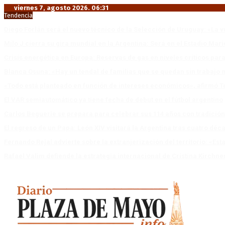
viernes 7, agosto 2026. 06:31
Tendencia
Diego Forlán será el nuevo técnico de la Selección de Uruguay: «La v
Milo J cierra su gira mundial en la Argentina: Será en el Estadio Mar
Crisis energética en Europa: Reservas de gas en niveles críticos para
Blanca Osuna: «Hay un tendal de familias que se quedan sin trabajo 
«Todo está planteado en función de intereses económicos», afirmó T
El VAR semiautomático ya tiene fecha de debut en el fútbol argentino
Carlos Beguerie se prepara para celebrar sus 114 años con tradició
El regreso de un Papa: León XIV visitará la Argentina tras cuatro déc
Fernando Rejal advierte sobre la extranjerización del territorio: «E
Rafael Valim defiende la estrategia internacional de Cristina Kirchne