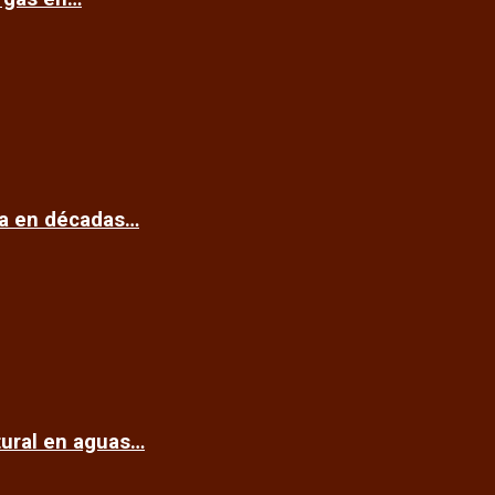
ca en décadas…
tural en aguas…