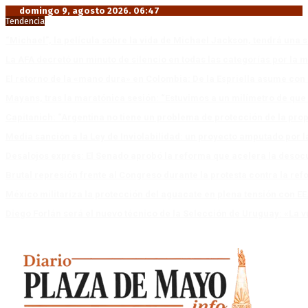
domingo 9, agosto 2026. 06:47
Tendencia
“Michael”, la película sobre la vida de Michael Jackson, tendrá una 
La AFA decretó un minuto de silencio en todas las categorías por la 
El retorno de la «mano dura» en Colombia: De la Espriella asume co
Mayans, tras la maratónica sesión: “Estuvimos a un milímetro de que 
Capitanich: “Argentina no tiene un problema de protección de la pro
Media sanción a la Ley de Inviolabilidad: un proyecto amputado por l
Desalojos exprés: El Senado aprobó la reforma que acelera la deso
Brutal represión frente al Congreso durante la protesta contra la re
México militariza la protección del aguacate en plena tensión con EE
Diego Forlán será el nuevo técnico de la Selección de Uruguay: «La v