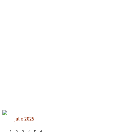
julio 2025
L
M
X
J
V
S
D