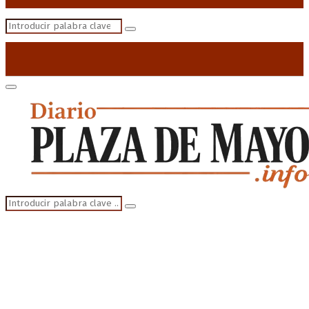
Search
Search
for:
Primary
Menu
Search
Search
for: