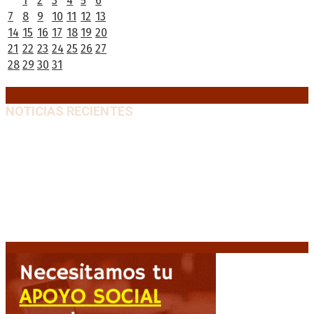
1
2
3
4
5
6
7
8
9
10
11
12
13
14
15
16
17
18
19
20
21
22
23
24
25
26
27
28
29
30
31
« Jun
Ago »
NOTICIAS RECIENTES
“Michael”, la película sobre la vida de Michael
Jackson, tendrá una secuela
8 agosto, 2026
La AFA decretó un minuto de silencio en todas las
categorías por la muerte de Jorge Messi
8 agosto,
2026
El retorno de la «mano dura» en Colombia: De la
Espriella asume con una agenda de militarización y
ruptura
8 agosto, 2026