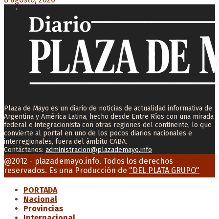
Plaza de Mayo es un diario de noticias de actualidad informativa de
Argentina y América Latina, hecho desde Entre Ríos con una mirada
federal e integracionista con otras regiones del continente, lo que
convierte al portal en uno de los pocos diarios nacionales e
interregionales, fuera del ámbito CABA.
Contáctanos:
administracion@plazademayo.info
Facebook
Twitter
Instagram
Youtube
Email
@2012 - plazademayo.info. Todos los derechos
reservados. Es una Producción de
"DEL PLATA GRUPO"
PORTADA
Nacional
Provincias
Internacional