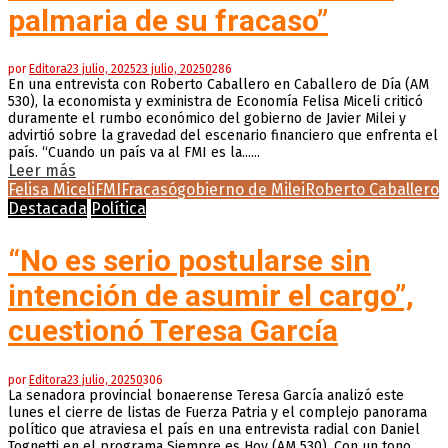
palmaria de su fracaso”
por
Editora
23 julio, 2025
23 julio, 2025
0
286
En una entrevista con Roberto Caballero en Caballero de Día (AM
530), la economista y exministra de Economía Felisa Miceli criticó
duramente el rumbo económico del gobierno de Javier Milei y
advirtió sobre la gravedad del escenario financiero que enfrenta el
país. “Cuando un país va al FMI es la......
Leer más
Felisa Miceli
FMI
Fracasó
gobierno de Milei
Roberto Caballero
Destacada
Política
“No es serio postularse sin
intención de asumir el cargo”,
cuestionó Teresa García
por
Editora
23 julio, 2025
0
306
La senadora provincial bonaerense Teresa García analizó este
lunes el cierre de listas de Fuerza Patria y el complejo panorama
político que atraviesa el país en una entrevista radial con Daniel
Tognetti en el programa Siempre es Hoy (AM 530). Con un tono