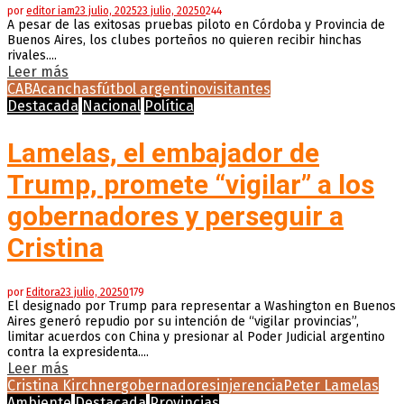
por
editor iam
23 julio, 2025
23 julio, 2025
0
244
A pesar de las exitosas pruebas piloto en Córdoba y Provincia de
Buenos Aires, los clubes porteños no quieren recibir hinchas
rivales....
Leer más
CABA
canchas
fútbol argentino
visitantes
Destacada
Nacional
Política
Lamelas, el embajador de
Trump, promete “vigilar” a los
gobernadores y perseguir a
Cristina
por
Editora
23 julio, 2025
0
179
El designado por Trump para representar a Washington en Buenos
Aires generó repudio por su intención de “vigilar provincias”,
limitar acuerdos con China y presionar al Poder Judicial argentino
contra la expresidenta....
Leer más
Cristina Kirchner
gobernadores
injerencia
Peter Lamelas
Ambiente
Destacada
Provincias