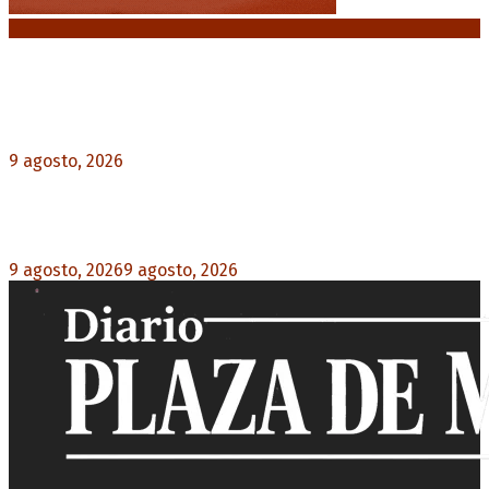
Noticias destacadas
Emergencia en Canadá: incendios forestales
obligan a evacuar a más de 20.000 personas
9 agosto, 2026
0
Martín Soria: “La sociedad le dobló el brazo al
Gobierno” por la extranjerización de tierras
9 agosto, 2026
9 agosto, 2026
0