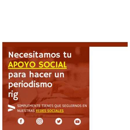
Emergencia en Canadá: incendios forestales obligan
a evacuar a más de 20.000 personas
9 agosto, 2026
Martín Soria: “La sociedad le dobló el brazo al
Gobierno” por la extranjerización de tierras
9 agosto,
2026
Heller apuntó contra el Gobierno: “Busca destruir el
Estado desde adentro”
9 agosto, 2026