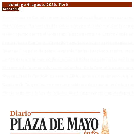
domingo 9, agosto 2026. 11:46
Tendencia
Emergencia en Canadá: incendios forestales obligan a evacuar a má
Martín Soria: “La sociedad le dobló el brazo al Gobierno” por la extra
Heller apuntó contra el Gobierno: “Busca destruir el Estado desde ad
Femicidio en Piamonte: atropelló y apuñaló a su expareja cuando salí
“Michael”, la película sobre la vida de Michael Jackson, tendrá una 
La AFA decretó un minuto de silencio en todas las categorías por la 
El retorno de la «mano dura» en Colombia: De la Espriella asume co
Mayans, tras la maratónica sesión: “Estuvimos a un milímetro de que 
Capitanich: “Argentina no tiene un problema de protección de la pro
Media sanción a la Ley de Inviolabilidad: un proyecto amputado por l