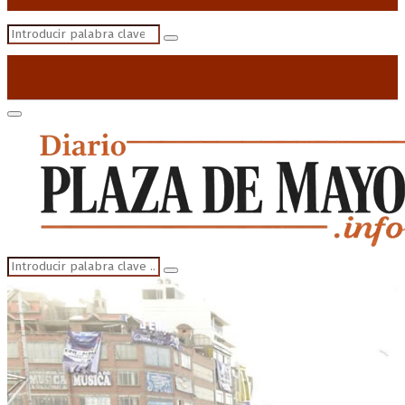
Search
Search
for:
Primary
Menu
Search
Search
for: