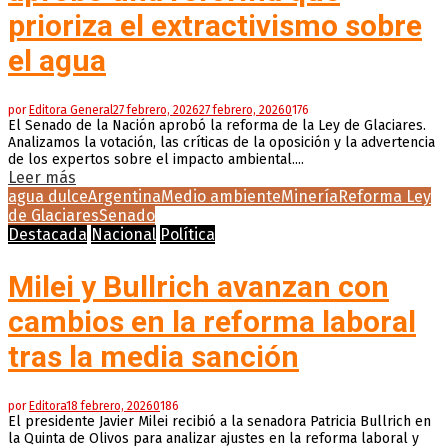
prioriza el extractivismo sobre
el agua
por
Editora General
27 febrero, 2026
27 febrero, 2026
0
176
El Senado de la Nación aprobó la reforma de la Ley de Glaciares.
Analizamos la votación, las críticas de la oposición y la advertencia
de los expertos sobre el impacto ambiental....
Leer más
agua dulce
Argentina
Medio ambiente
Minería
Reforma Ley
de Glaciares
Senado
Destacada
Nacional
Política
Milei y Bullrich avanzan con
cambios en la reforma laboral
tras la media sanción
por
Editora
18 febrero, 2026
0
186
El presidente Javier Milei recibió a la senadora Patricia Bullrich en
la Quinta de Olivos para analizar ajustes en la reforma laboral y