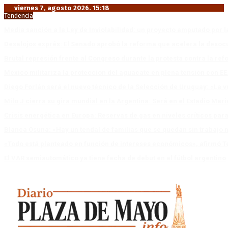
viernes 7, agosto 2026. 15:18
Tendencia
Media sanción a la Ley de Inviolabilidad: un proyecto amputado por l
Desalojos exprés: El Senado aprobó la reforma que acelera la deso
Brutal represión frente al Congreso durante la protesta contra la re
México militariza la protección del aguacate en plena tensión con EE
Diego Forlán será el nuevo técnico de la Selección de Uruguay: «La v
Milo J cierra su gira mundial en la Argentina: Será en el Estadio Mar
Crisis energética en Europa: Reservas de gas en niveles críticos para
Blanca Osuna: «Hay un tendal de familias que se quedan sin trabajo 
«Todo está planteado en función de intereses económicos», afirmó T
El VAR semiautomático ya tiene fecha de debut en el fútbol argentino