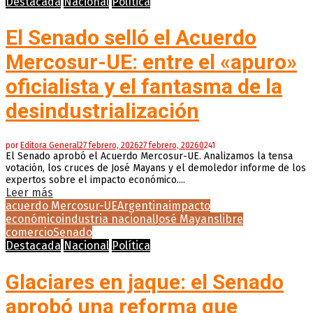
Destacada
Nacional
Política
El Senado selló el Acuerdo
Mercosur-UE: entre el «apuro»
oficialista y el fantasma de la
desindustrialización
por
Editora General
27 febrero, 2026
27 febrero, 2026
0
241
El Senado aprobó el Acuerdo Mercosur-UE. Analizamos la tensa
votación, los cruces de José Mayans y el demoledor informe de los
expertos sobre el impacto económico....
Leer más
acuerdo Mercosur-UE
Argentina
impacto
económico
industria nacional
José Mayans
libre
comercio
Senado
Destacada
Nacional
Política
Glaciares en jaque: el Senado
aprobó una reforma que