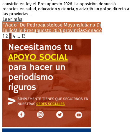
convirtió en ley el Presupuesto 2026. La oposición denunció
recortes en salud, educación y ciencia, y advirtió un golpe directo a
las provincias....
Leer más
"Wado" De Pedro
ajuste
José Mayans
Juliana Di
Tullio
Milei
Presupuesto 2026
provincias
Senado
Paginación
1
2
3
4
…
13
de
entradas