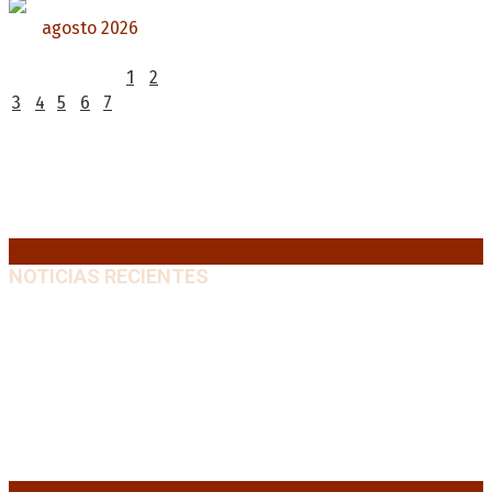
agosto 2026
L
M
X
J
V
S
D
1
2
3
4
5
6
7
8
9
10
11
12
13
14
15
16
17
18
19
20
21
22
23
24
25
26
27
28
29
30
31
« Jul
NOTICIAS RECIENTES
Media sanción a la Ley de Inviolabilidad: un proyecto
amputado por la presión social y el rechazo federal
7
agosto, 2026
Desalojos exprés: El Senado aprobó la reforma que
acelera la desocupación de inmuebles
7 agosto, 2026
Brutal represión frente al Congreso durante la
protesta contra la reforma de la propiedad privada
7 agosto, 2026