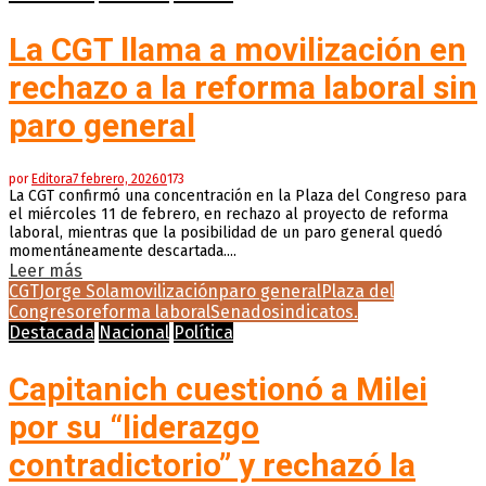
La CGT llama a movilización en
rechazo a la reforma laboral sin
paro general
por
Editora
7 febrero, 2026
0
173
La CGT confirmó una concentración en la Plaza del Congreso para
el miércoles 11 de febrero, en rechazo al proyecto de reforma
laboral, mientras que la posibilidad de un paro general quedó
momentáneamente descartada....
Leer más
CGT
Jorge Sola
movilización
paro general
Plaza del
Congreso
reforma laboral
Senado
sindicatos.
Destacada
Nacional
Política
Capitanich cuestionó a Milei
por su “liderazgo
contradictorio” y rechazó la