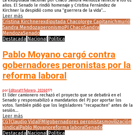
La exdiputada nacional por Chaco Sandra Mendoza falleció a los 62
años. El Senado le rindió homenaje y Cristina Fernández de
Kirchner la despidió como una “guerrera de la vida”....
Leer más
Cristina Kirchner
exdiputada Chaco
Jorge Capitanich
murió
Sandra Mendoza
peronismo
PJ Chaco
Sandra
Mendoza
Senado
Destacada
Nacional
Política
Pablo Moyano cargó contra
gobernadores peronistas por la
reforma laboral
por
Editora
11 febrero, 2026
0
171
El líder camionero rechazó el proyecto que se debatirá en el
Senado y responsabilizó a mandatarios del PJ por aportar los
votos. También pidió que los legisladores “recapaciten” antes de la
sesión....
Leer más
CGT
Claudio Vidal
FMI
gobernadores peronistas
movilización
sindical
Pablo Moyano
reforma laboral
Senado
Destacada
Nacional
Política