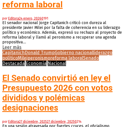
reforma laboral
por
Editora
24 enero, 2026
0
191
El senador nacional Jorge Capitanich criticó con dureza al
presidente Javier Milei por la falta de coherencia en su liderazgo
político y económico. Además, expresó su rechazo al proyecto de
reforma laboral y llamó al peronismo a recuperar una agenda
propositiva....
Leer más
Capitanich
Donald Trump
Gobierno nacional
liderazgo
político
Milei
peronismo
reforma laboral
Senado
Destacada
Economía
Nacional
El Senado convirtió en ley el
Presupuesto 2026 con votos
divididos y polémicas
designaciones
por
Editora
27 diciembre, 2025
27 diciembre, 2025
0
214
En una sesión atravesada por fuertes cruces, el oficialismo