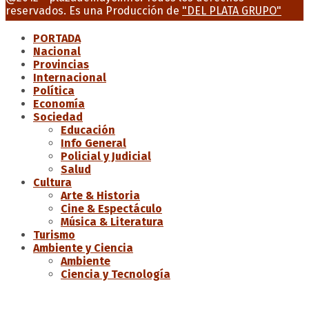
reservados. Es una Producción de
"DEL PLATA GRUPO"
PORTADA
Nacional
Provincias
Internacional
Política
Economía
Sociedad
Educación
Info General
Policial y Judicial
Salud
Cultura
Arte & Historia
Cine & Espectáculo
Música & Literatura
Turismo
Ambiente y Ciencia
Ambiente
Ciencia y Tecnología