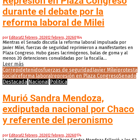
Represión en Plaza Congreso
durante el debate por la
reforma laboral de Milei
por
Editora
12 febrero, 2026
12 febrero, 2026
0
164
Mientras el Senado discutía la reforma laboral impulsada por
Javier Milei, fuerzas de seguridad reprimieron a manifestantes en
Plaza Congreso. Hubo gases lacrimógenos, balas de goma y al
menos 20 detenciones convalidadas por la fiscalía....
Leer más
Correpi
detenidos
fuerzas de seguridad
Javier Milei
protesta
social
reforma laboral
represión en Plaza Congreso
Senado
Destacada
Nacional
Política
Murió Sandra Mendoza,
exdiputada nacional por Chaco
y referente del peronismo
por
Editora
12 febrero, 2026
12 febrero, 2026
0
174