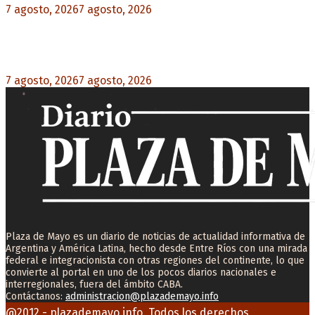
7 agosto, 2026
7 agosto, 2026
0
Desalojos exprés: El Senado aprobó la reforma
que acelera la desocupación de inmuebles
7 agosto, 2026
7 agosto, 2026
0
Plaza de Mayo es un diario de noticias de actualidad informativa de
Argentina y América Latina, hecho desde Entre Ríos con una mirada
federal e integracionista con otras regiones del continente, lo que
convierte al portal en uno de los pocos diarios nacionales e
interregionales, fuera del ámbito CABA.
Contáctanos:
administracion@plazademayo.info
Facebook
Twitter
Instagram
Youtube
Email
@2012 - plazademayo.info. Todos los derechos