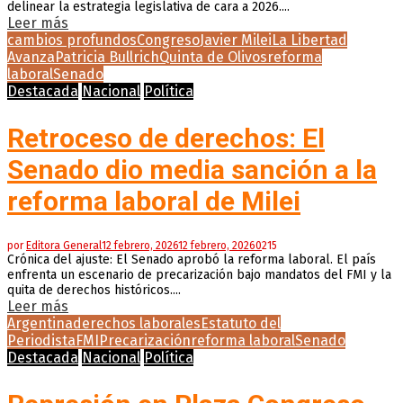
delinear la estrategia legislativa de cara a 2026....
Leer más
cambios profundos
Congreso
Javier Milei
La Libertad
Avanza
Patricia Bullrich
Quinta de Olivos
reforma
laboral
Senado
Destacada
Nacional
Política
Retroceso de derechos: El
Senado dio media sanción a la
reforma laboral de Milei
por
Editora General
12 febrero, 2026
12 febrero, 2026
0
215
Crónica del ajuste: El Senado aprobó la reforma laboral. El país
enfrenta un escenario de precarización bajo mandatos del FMI y la
quita de derechos históricos....
Leer más
Argentina
derechos laborales
Estatuto del
Periodista
FMI
Precarización
reforma laboral
Senado
Destacada
Nacional
Política