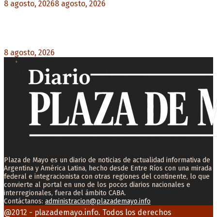
8 agosto, 2026
8 agosto, 2026
0
La AFA decretó un minuto de silencio en todas
las categorías por la muerte de Jorge Messi
8 agosto, 2026
0
Plaza de Mayo es un diario de noticias de actualidad informativa de
Argentina y América Latina, hecho desde Entre Ríos con una mirada
federal e integracionista con otras regiones del continente, lo que
convierte al portal en uno de los pocos diarios nacionales e
interregionales, fuera del ámbito CABA.
Contáctanos:
administracion@plazademayo.info
Facebook
Twitter
Instagram
Youtube
Email
@2012 - plazademayo.info. Todos los derechos