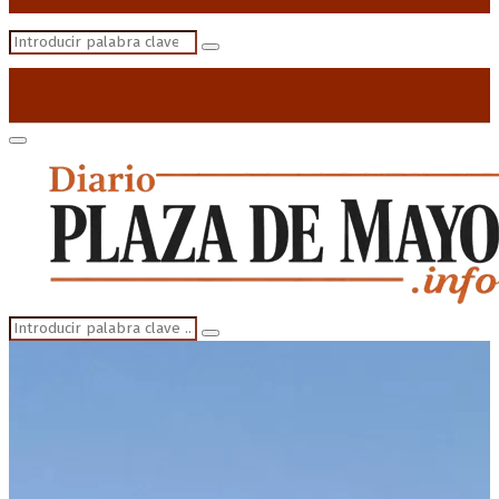
Search
Search
for:
Primary
Menu
Search
Search
for: