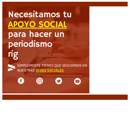
Noticias destacadas
“Michael”, la película sobre la vida de Michael
Jackson, tendrá una secuela