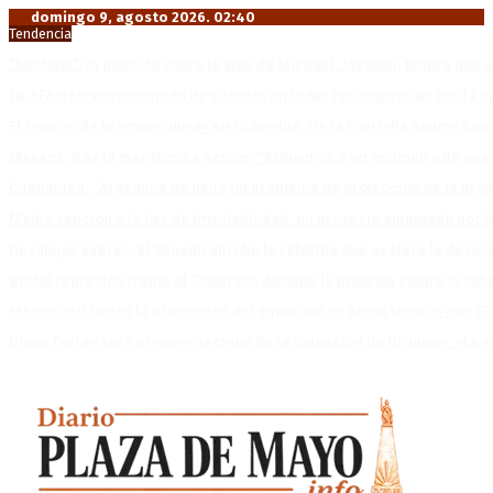
domingo 9, agosto 2026. 02:40
Tendencia
“Michael”, la película sobre la vida de Michael Jackson, tendrá una 
La AFA decretó un minuto de silencio en todas las categorías por la 
El retorno de la «mano dura» en Colombia: De la Espriella asume co
Mayans, tras la maratónica sesión: “Estuvimos a un milímetro de que 
Capitanich: “Argentina no tiene un problema de protección de la pro
Media sanción a la Ley de Inviolabilidad: un proyecto amputado por l
Desalojos exprés: El Senado aprobó la reforma que acelera la deso
Brutal represión frente al Congreso durante la protesta contra la re
México militariza la protección del aguacate en plena tensión con EE
Diego Forlán será el nuevo técnico de la Selección de Uruguay: «La v