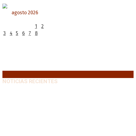
agosto 2026
L
M
X
J
V
S
D
1
2
3
4
5
6
7
8
9
10
11
12
13
14
15
16
17
18
19
20
21
22
23
24
25
26
27
28
29
30
31
« Jul
NOTICIAS RECIENTES
“Michael”, la película sobre la vida de Michael
Jackson, tendrá una secuela
8 agosto, 2026
La AFA decretó un minuto de silencio en todas las
categorías por la muerte de Jorge Messi
8 agosto,
2026
El retorno de la «mano dura» en Colombia: De la
Espriella asume con una agenda de militarización y
ruptura
8 agosto, 2026