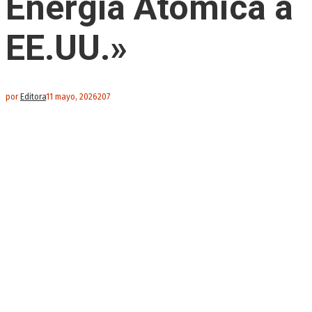
Energía Atómica a
EE.UU.»
por
Editora
11 mayo, 2026
207