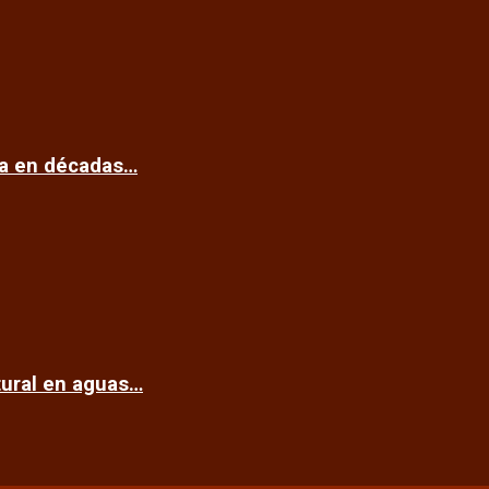
ca en décadas…
tural en aguas…