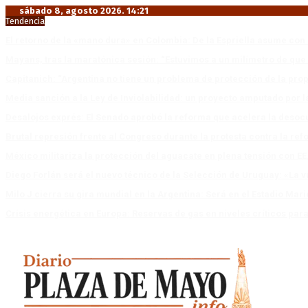
sábado 8, agosto 2026. 14:21
Tendencia
El retorno de la «mano dura» en Colombia: De la Espriella asume co
Mayans, tras la maratónica sesión: “Estuvimos a un milímetro de que 
Capitanich: “Argentina no tiene un problema de protección de la pro
Media sanción a la Ley de Inviolabilidad: un proyecto amputado por l
Desalojos exprés: El Senado aprobó la reforma que acelera la deso
Brutal represión frente al Congreso durante la protesta contra la re
México militariza la protección del aguacate en plena tensión con EE
Diego Forlán será el nuevo técnico de la Selección de Uruguay: «La v
Milo J cierra su gira mundial en la Argentina: Será en el Estadio Mar
Crisis energética en Europa: Reservas de gas en niveles críticos para