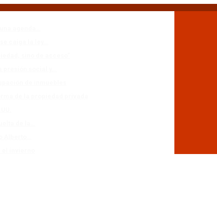
n una agenda…
se caiga la ley…
piedad, sino de acceso”
a presión social y…
cupación de inmuebles
forma de la propiedad privada
.UU.
uelta de la…
io Alberto…
 el invierno