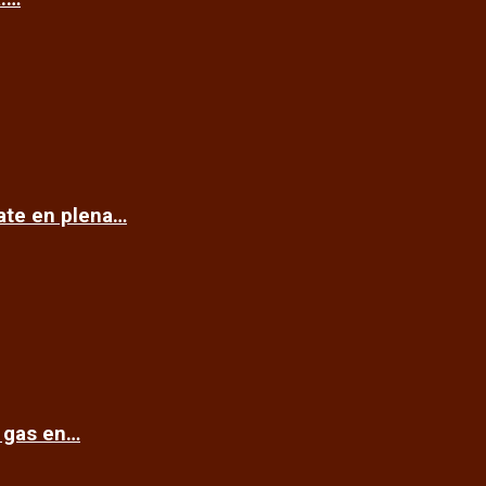
cate en plena…
e gas en…