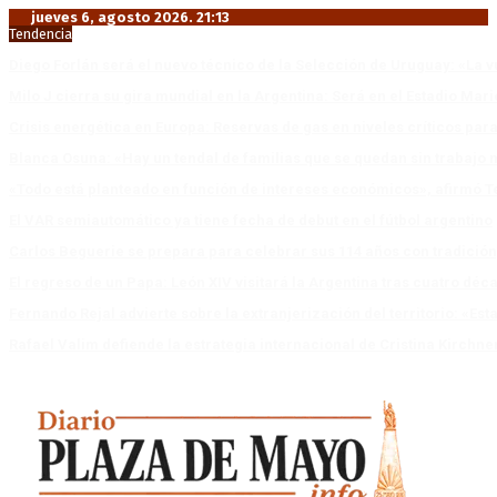
jueves 6, agosto 2026. 21:13
Tendencia
Diego Forlán será el nuevo técnico de la Selección de Uruguay: «La v
Milo J cierra su gira mundial en la Argentina: Será en el Estadio Mar
Crisis energética en Europa: Reservas de gas en niveles críticos para
Blanca Osuna: «Hay un tendal de familias que se quedan sin trabajo 
«Todo está planteado en función de intereses económicos», afirmó T
El VAR semiautomático ya tiene fecha de debut en el fútbol argentino
Carlos Beguerie se prepara para celebrar sus 114 años con tradició
El regreso de un Papa: León XIV visitará la Argentina tras cuatro déc
Fernando Rejal advierte sobre la extranjerización del territorio: «E
Rafael Valim defiende la estrategia internacional de Cristina Kirchne