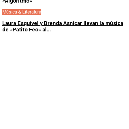
«Algoritmo»
Música & Literatura
Laura Esquivel y Brenda Asnicar llevan la música
de «Patito Feo» al...