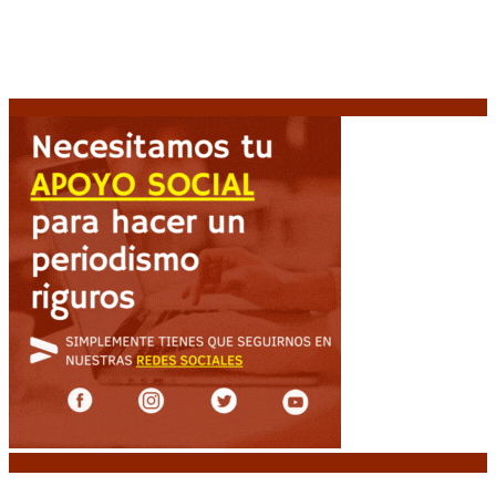
Uruguay: «La vuelta de la leyenda»
6 agosto, 2026
Milo J cierra su gira mundial en la Argentina: Será en
el Estadio Mario Alberto Kempes
6 agosto, 2026
Crisis energética en Europa: Reservas de gas en
niveles críticos para el invierno
6 agosto, 2026
Noticias destacadas