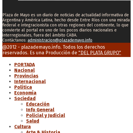
Plaza de Mayo es un diario de noticias de actualidad informativa de
Argentina y América Latina, hecho desde Entre Ríos con una mirada
federal e integracionista con otras regiones del continente, lo que
convierte al portal en uno de los pocos diarios nacionales e
interregionales, fuera del ámbito CABA.
Contáctanos:
administracion@plazademayo.info
Facebook
Twitter
Instagram
Youtube
Email
@2012 - plazademayo.info. Todos los derechos
reservados. Es una Producción de
"DEL PLATA GRUPO"
PORTADA
Nacional
Provincias
Internacional
Política
Economía
Sociedad
Educación
Info General
Policial y Judicial
Salud
Cultura
Arte & Historia