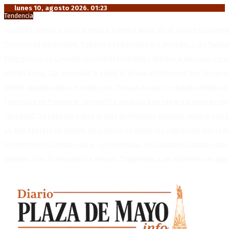
lunes 10, agosto 2026. 01:23
Tendencia
Huracán venció a San Lorenzo y volvió a ganar en el Nuevo Gasóme
Turismo de egresados: Todavía hay tiempo para acceder a las facili
Emergencia en Canadá: incendios forestales obligan a evacuar a má
Martín Soria: “La sociedad le dobló el brazo al Gobierno” por la extra
Heller apuntó contra el Gobierno: “Busca destruir el Estado desde ad
Femicidio en Piamonte: atropelló y apuñaló a su expareja cuando salí
“Michael”, la película sobre la vida de Michael Jackson, tendrá una 
La AFA decretó un minuto de silencio en todas las categorías por la 
El retorno de la «mano dura» en Colombia: De la Espriella asume co
Mayans, tras la maratónica sesión: “Estuvimos a un milímetro de que 