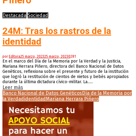
Piñero
Destacada
Sociedad
24M: Tras los rastros de la
identidad
por
Editora
25 marzo, 2023
25 marzo, 2023
0
281
En el marco del Día de la Memoria por la Verdad y la Justicia,
Mariana Herrara Piñero, directora del Banco Nacional de Datos
Genéticos, reflexiona sobre el presente y futuro de la institución
que logró la restitución de cientos de nietos y bebés apropiados
durante la última dictadura cívico-militar. La......
Leer más
Banco Nacional de Datos Genéticos
Día de la Memoria por
la Verdad
identidad
Mariana Herrara Piñero