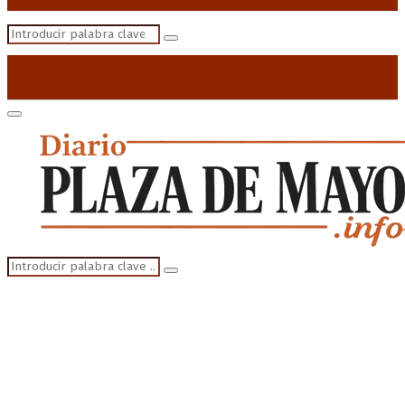
Search
Search
for:
Primary
Menu
Search
Search
for: