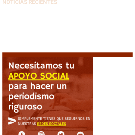
NOTICIAS RECIENTES
Huracán venció a San Lorenzo y volvió a ganar en el
Nuevo Gasómetro después de 25 años
9 agosto, 2026
Turismo de egresados: Todavía hay tiempo para
acceder a las facilidades de pago para los viajes
9
agosto, 2026
Emergencia en Canadá: incendios forestales obligan
a evacuar a más de 20.000 personas
9 agosto, 2026