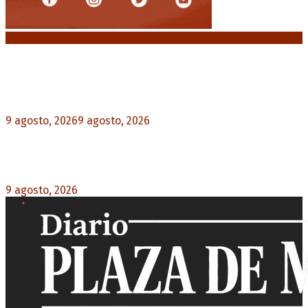
Noticias destacadas
Huracán venció a San Lorenzo y volvió a ganar en
el Nuevo Gasómetro después de 25 años
9 agosto, 2026
9 agosto, 2026
0
Turismo de egresados: Todavía hay tiempo para
acceder a las facilidades de pago para los viajes
9 agosto, 2026
0