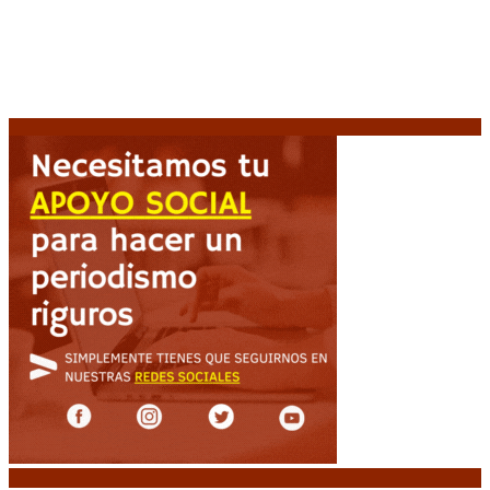
Diego Forlán será el nuevo técnico de la Selección de
Uruguay: «La vuelta de la leyenda»
6 agosto, 2026
Milo J cierra su gira mundial en la Argentina: Será en
el Estadio Mario Alberto Kempes
6 agosto, 2026
Crisis energética en Europa: Reservas de gas en
niveles críticos para el invierno
6 agosto, 2026