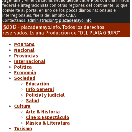
Argentina y América Latina, hecho desde Entre Ríos con una mirada
federal e integracionista con otras regiones del continente, lo que
convierte al portal en uno de los pocos diarios nacionales e
interregionales, fuera del ámbito CABA.
Contáctanos:
administracion@plazademayo.info
Facebook
Twitter
Instagram
Youtube
Email
@2012 - plazademayo.info. Todos los derechos
reservados. Es una Producción de
"DEL PLATA GRUPO"
PORTADA
Nacional
Provincias
Internacional
Política
Economía
Sociedad
Educación
Info General
Policial y Judicial
Salud
Cultura
Arte & Historia
Cine & Espectáculo
Música & Literatura
Turismo