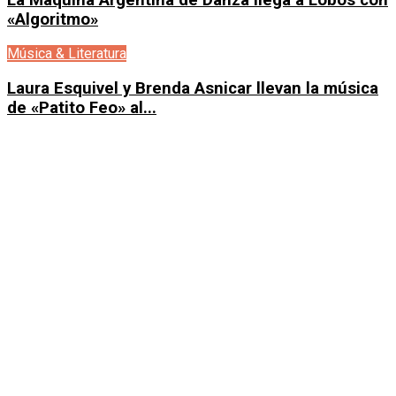
«Algoritmo»
Música & Literatura
Laura Esquivel y Brenda Asnicar llevan la música
de «Patito Feo» al...