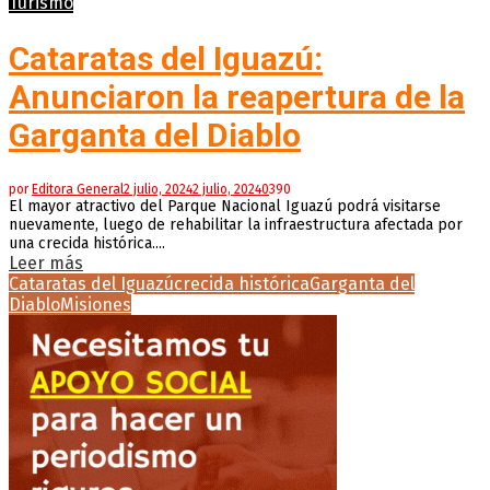
Turismo
Cataratas del Iguazú:
Anunciaron la reapertura de la
Garganta del Diablo
por
Editora General
2 julio, 2024
2 julio, 2024
0
390
El mayor atractivo del Parque Nacional Iguazú podrá visitarse
nuevamente, luego de rehabilitar la infraestructura afectada por
una crecida histórica....
Leer más
Cataratas del Iguazú
crecida histórica
Garganta del
Diablo
Misiones