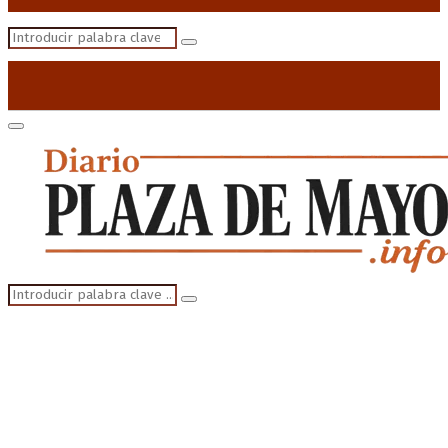
Search
Search
for:
Primary
Menu
Search
Search
for: