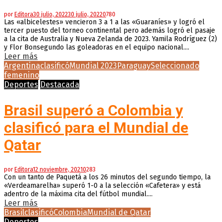
por
Editora
30 julio, 2022
30 julio, 2022
0
780
Las «albicelestes» vencieron 3 a 1 a las «Guaraníes» y logró el
tercer puesto del torneo continental pero además logró el pasaje
a la cita de Australia y Nueva Zelanda de 2023. Yamila Rodríguez (2)
y Flor Bonsegundo las goleadoras en el equipo nacional....
Leer más
Argentina
clasificó
Mundial 2023
Paraguay
Seleccionado
femenino
Deportes
Destacada
Brasil superó a Colombia y
clasificó para el Mundial de
Qatar
por
Editora
12 noviembre, 2021
0
283
Con un tanto de Paquetá a los 26 minutos del segundo tiempo, la
«Verdeamarelha» superó 1-0 a la selección «Cafetera» y está
adentro de la máxima cita del fútbol mundial....
Leer más
Brasil
clasificó
Colombia
Mundial de Qatar
Deportes