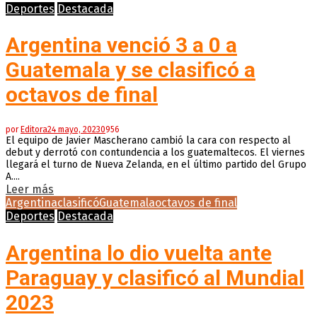
Deportes
Destacada
Argentina venció 3 a 0 a
Guatemala y se clasificó a
octavos de final
por
Editora
24 mayo, 2023
0
956
El equipo de Javier Mascherano cambió la cara con respecto al
debut y derrotó con contundencia a los guatemaltecos. El viernes
llegará el turno de Nueva Zelanda, en el último partido del Grupo
A....
Leer más
Argentina
clasificó
Guatemala
octavos de final
Deportes
Destacada
Argentina lo dio vuelta ante
Paraguay y clasificó al Mundial
2023