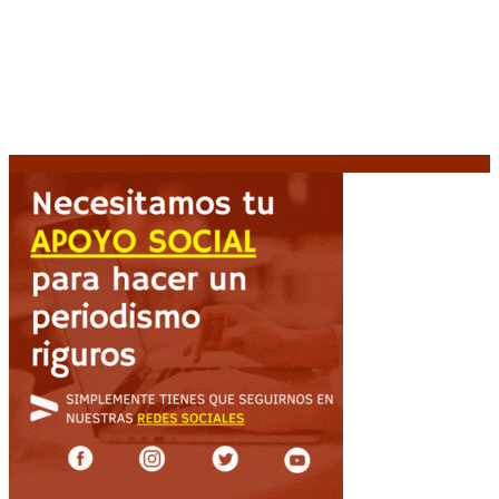
Emergencia en Canadá: incendios forestales obligan
a evacuar a más de 20.000 personas
9 agosto, 2026
Martín Soria: “La sociedad le dobló el brazo al
Gobierno” por la extranjerización de tierras
9 agosto,
2026
Heller apuntó contra el Gobierno: “Busca destruir el
Estado desde adentro”
9 agosto, 2026