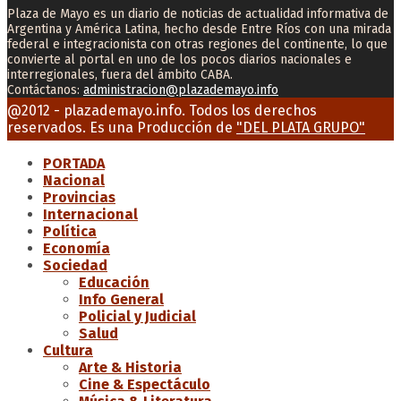
Plaza de Mayo es un diario de noticias de actualidad informativa de
Argentina y América Latina, hecho desde Entre Ríos con una mirada
federal e integracionista con otras regiones del continente, lo que
convierte al portal en uno de los pocos diarios nacionales e
interregionales, fuera del ámbito CABA.
Contáctanos:
administracion@plazademayo.info
Facebook
Twitter
Instagram
Youtube
Email
@2012 - plazademayo.info. Todos los derechos
reservados. Es una Producción de
"DEL PLATA GRUPO"
PORTADA
Nacional
Provincias
Internacional
Política
Economía
Sociedad
Educación
Info General
Policial y Judicial
Salud
Cultura
Arte & Historia
Cine & Espectáculo