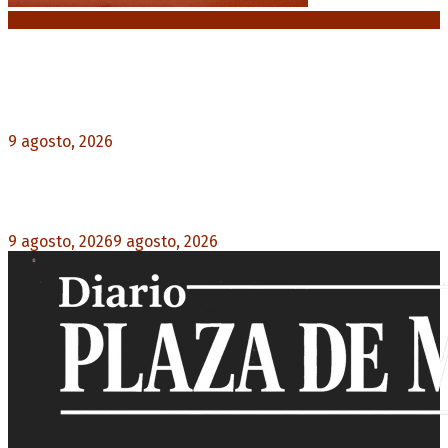
Noticias destacadas
Emergencia en Canadá: incendios forestales
obligan a evacuar a más de 20.000 personas
9 agosto, 2026
0
Martín Soria: “La sociedad le dobló el brazo al
Gobierno” por la extranjerización de tierras
9 agosto, 2026
9 agosto, 2026
0