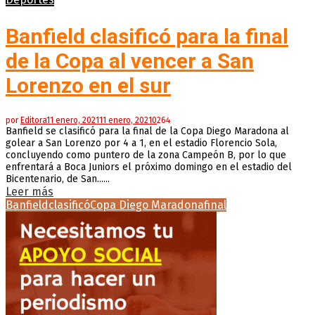
Banfield clasificó para la final
de la Copa al vencer a San
Lorenzo en el sur
por
Editora
11 enero, 2021
11 enero, 2021
0
264
Banfield se clasificó para la final de la Copa Diego Maradona al
golear a San Lorenzo por 4 a 1, en el estadio Florencio Sola,
concluyendo como puntero de la zona Campeón B, por lo que
enfrentará a Boca Juniors el próximo domingo en el estadio del
Bicentenario, de San......
Leer más
Banfield
clasificó
Copa Diego Maradona
final