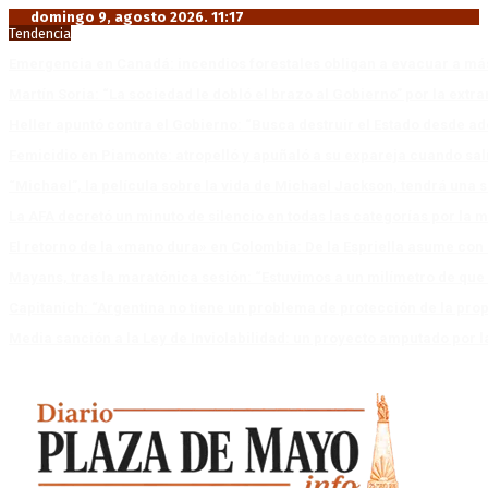
domingo 9, agosto 2026. 11:17
Tendencia
Emergencia en Canadá: incendios forestales obligan a evacuar a má
Martín Soria: “La sociedad le dobló el brazo al Gobierno” por la extra
Heller apuntó contra el Gobierno: “Busca destruir el Estado desde ad
Femicidio en Piamonte: atropelló y apuñaló a su expareja cuando salí
“Michael”, la película sobre la vida de Michael Jackson, tendrá una 
La AFA decretó un minuto de silencio en todas las categorías por la 
El retorno de la «mano dura» en Colombia: De la Espriella asume co
Mayans, tras la maratónica sesión: “Estuvimos a un milímetro de que 
Capitanich: “Argentina no tiene un problema de protección de la pro
Media sanción a la Ley de Inviolabilidad: un proyecto amputado por l