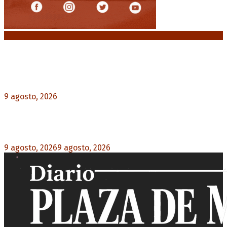
Noticias destacadas
Emergencia en Canadá: incendios forestales
obligan a evacuar a más de 20.000 personas
9 agosto, 2026
0
Martín Soria: “La sociedad le dobló el brazo al
Gobierno” por la extranjerización de tierras
9 agosto, 2026
9 agosto, 2026
0