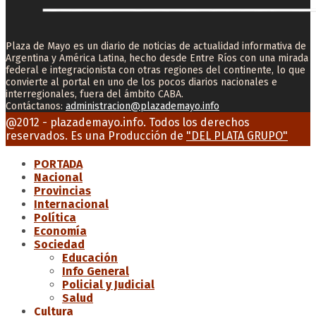
Plaza de Mayo es un diario de noticias de actualidad informativa de
Argentina y América Latina, hecho desde Entre Ríos con una mirada
federal e integracionista con otras regiones del continente, lo que
convierte al portal en uno de los pocos diarios nacionales e
interregionales, fuera del ámbito CABA.
Contáctanos:
administracion@plazademayo.info
Facebook
Twitter
Instagram
Youtube
Email
@2012 - plazademayo.info. Todos los derechos
reservados. Es una Producción de
"DEL PLATA GRUPO"
PORTADA
Nacional
Provincias
Internacional
Política
Economía
Sociedad
Educación
Info General
Policial y Judicial
Salud
Cultura