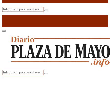
Search
Search
for:
Primary
Menu
Search
Search
for: