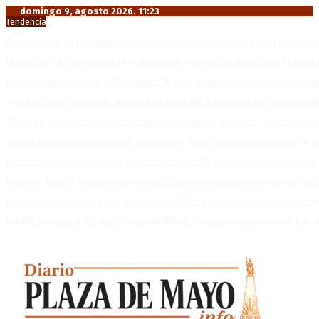
domingo 9, agosto 2026. 11:23
Tendencia
Emergencia en Canadá: incendios forestales obligan a evacuar a má
Martín Soria: “La sociedad le dobló el brazo al Gobierno” por la extra
Heller apuntó contra el Gobierno: “Busca destruir el Estado desde ad
Femicidio en Piamonte: atropelló y apuñaló a su expareja cuando salí
“Michael”, la película sobre la vida de Michael Jackson, tendrá una 
La AFA decretó un minuto de silencio en todas las categorías por la 
El retorno de la «mano dura» en Colombia: De la Espriella asume co
Mayans, tras la maratónica sesión: “Estuvimos a un milímetro de que 
Capitanich: “Argentina no tiene un problema de protección de la pro
Media sanción a la Ley de Inviolabilidad: un proyecto amputado por l