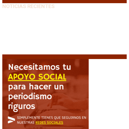
NOTICIAS RECIENTES
Emergencia en Canadá: incendios forestales obligan
a evacuar a más de 20.000 personas
9 agosto, 2026
Martín Soria: “La sociedad le dobló el brazo al
Gobierno” por la extranjerización de tierras
9 agosto,
2026
Heller apuntó contra el Gobierno: “Busca destruir el
Estado desde adentro”
9 agosto, 2026