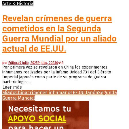
Arte & Historia
Revelan crímenes de guerra
cometidos en la Segunda
Guerra Mundial por un aliado
actual de EE.UU.
por
Editora
9 julio, 2025
9 julio, 2025
0
442
Por primera vez se revelaron en China los experimentos
inhumanos realizados por la infame Unidad 731 del Ejército
Imperial japonés como parte de su programa de guerra
bacteriológica....
Leer más
aliado
China
crímenes inhumanos
EE.UU.
Japón
Segunda
Guerra Mundial