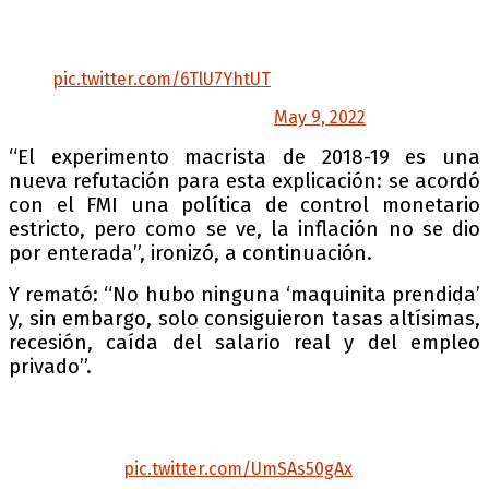
explicación: se acordó con el FMI una política
de control monetario estricto, pero como se ve,
la inflación no se dio por enterada.
pic.twitter.com/6TlU7YhtUT
— Axel Kicillof (@Kicillofok)
May 9, 2022
“El experimento macrista de 2018-19 es una
nueva refutación para esta explicación: se acordó
con el FMI una política de control monetario
estricto, pero como se ve, la inflación no se dio
por enterada”, ironizó, a continuación.
Y remató: “No hubo ninguna ‘maquinita prendida’
y, sin embargo, solo consiguieron tasas altísimas,
recesión, caída del salario real y del empleo
privado”.
No hubo ninguna «maquinita prendida» y, sin
embargo, solo consiguieron tasas altísimas,
recesión, caída del salario real y del empleo
privado.
pic.twitter.com/UmSAs50gAx