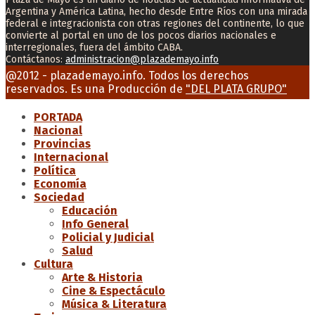
Argentina y América Latina, hecho desde Entre Ríos con una mirada
federal e integracionista con otras regiones del continente, lo que
convierte al portal en uno de los pocos diarios nacionales e
interregionales, fuera del ámbito CABA.
Contáctanos:
administracion@plazademayo.info
Facebook
Twitter
Instagram
Youtube
Email
@2012 - plazademayo.info. Todos los derechos
reservados. Es una Producción de
"DEL PLATA GRUPO"
PORTADA
Nacional
Provincias
Internacional
Política
Economía
Sociedad
Educación
Info General
Policial y Judicial
Salud
Cultura
Arte & Historia
Cine & Espectáculo
Música & Literatura