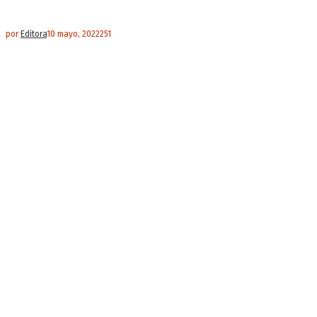
por
Editora
10 mayo, 2022
251