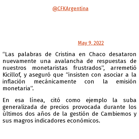
Las palabras de
@CFKArgentina
en Chaco
desataron nuevamente una avalancha de
respuestas de nuestros monetaristas
frustrados. Insisten con asociar a la inflación
mecánicamente con la emisión monetaria.
— Axel Kicillof (@Kicillofok)
May 9, 2022
“Las palabras de Cristina en Chaco desataron
nuevamente una avalancha de respuestas de
nuestros monetaristas frustrados”, arremetió
Kicillof, y aseguró que “insisten con asociar a la
inflación mecánicamente con la emisión
monetaria”.
En esa línea, citó como ejemplo la suba
generalizada de precios provocada durante los
últimos dos años de la gestión de Cambiemos y
sus magros indicadores económicos.
Sin embargo, el experimento macrista de 2018-
19 es una nueva refutación para esta