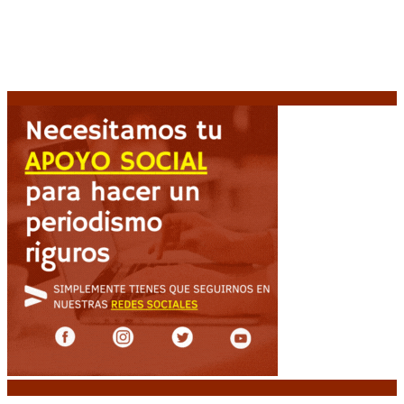
Desalojos exprés: El Senado aprobó la reforma que
acelera la desocupación de inmuebles
7 agosto, 2026
Brutal represión frente al Congreso durante la
protesta contra la reforma de la propiedad privada
7 agosto, 2026