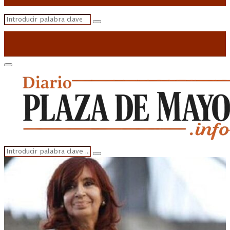
Search
Search
for:
Primary
Menu
Search
Search
for: