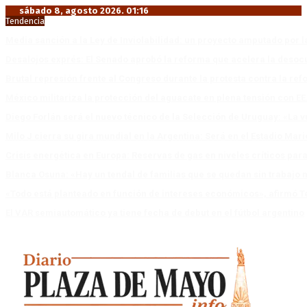
sábado 8, agosto 2026. 01:16
Tendencia
Media sanción a la Ley de Inviolabilidad: un proyecto amputado por l
Desalojos exprés: El Senado aprobó la reforma que acelera la deso
Brutal represión frente al Congreso durante la protesta contra la re
México militariza la protección del aguacate en plena tensión con EE
Diego Forlán será el nuevo técnico de la Selección de Uruguay: «La v
Milo J cierra su gira mundial en la Argentina: Será en el Estadio Mar
Crisis energética en Europa: Reservas de gas en niveles críticos para
Blanca Osuna: «Hay un tendal de familias que se quedan sin trabajo 
«Todo está planteado en función de intereses económicos», afirmó T
El VAR semiautomático ya tiene fecha de debut en el fútbol argentino