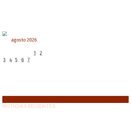
agosto 2026
L
M
X
J
V
S
D
1
2
3
4
5
6
7
8
9
10
11
12
13
14
15
16
17
18
19
20
21
22
23
24
25
26
27
28
29
30
31
« Jul
NOTICIAS RECIENTES
Media sanción a la Ley de Inviolabilidad: un proyecto
amputado por la presión social y el rechazo federal
7
agosto, 2026