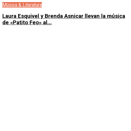
Música & Literatura
Laura Esquivel y Brenda Asnicar llevan la música
de «Patito Feo» al...