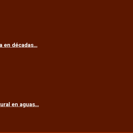
ca en décadas…
tural en aguas…