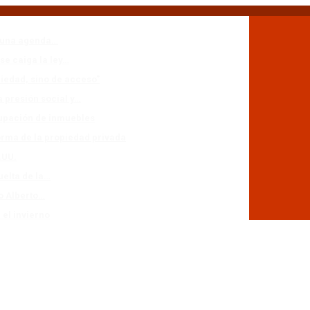
n una agenda…
se caiga la ley…
piedad, sino de acceso”
a presión social y…
cupación de inmuebles
forma de la propiedad privada
.UU.
uelta de la…
io Alberto…
 el invierno