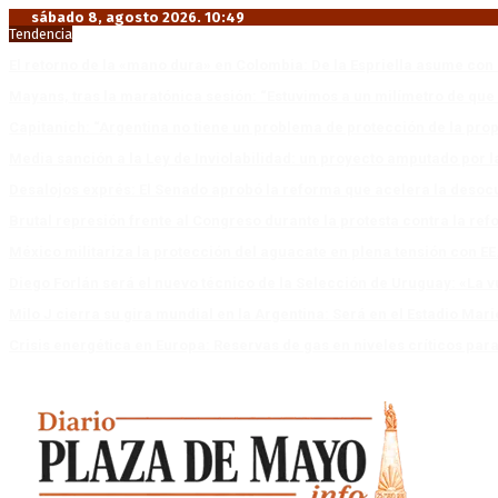
sábado 8, agosto 2026. 10:49
Tendencia
El retorno de la «mano dura» en Colombia: De la Espriella asume co
Mayans, tras la maratónica sesión: “Estuvimos a un milímetro de que 
Capitanich: “Argentina no tiene un problema de protección de la pro
Media sanción a la Ley de Inviolabilidad: un proyecto amputado por l
Desalojos exprés: El Senado aprobó la reforma que acelera la deso
Brutal represión frente al Congreso durante la protesta contra la re
México militariza la protección del aguacate en plena tensión con EE
Diego Forlán será el nuevo técnico de la Selección de Uruguay: «La v
Milo J cierra su gira mundial en la Argentina: Será en el Estadio Mar
Crisis energética en Europa: Reservas de gas en niveles críticos para