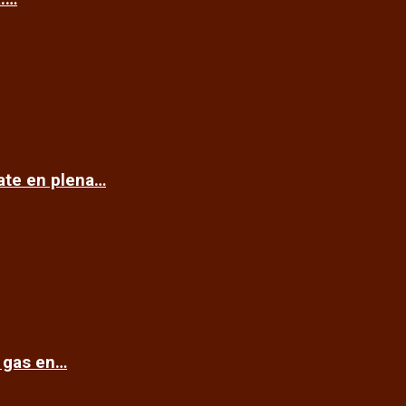
cate en plena…
e gas en…