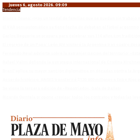
jueves 6, agosto 2026. 09:09
Tendencia
Blanca Osuna: «Hay un tendal de familias que se quedan sin trabajo 
El VAR semiautomático ya tiene fecha de debut en el fútbol argentino
Carlos Beguerie se prepara para celebrar sus 114 años con tradició
El regreso de un Papa: León XIV visitará la Argentina tras cuatro déc
Fernando Rejal advierte sobre la extranjerización del territorio: «E
Rafael Valim defiende la estrategia internacional de Cristina Kirchne
Brasil aplica su mayor sanción diplomática en décadas contra la Arg
Acuerdo histórico: ANSES transferirá $120.000 millones a Entre Ríos po
Se viene la tercera edición de «Repatriados, Gala de Ballet»
Ricardo Quintela propone «revisar todos los contratos y todas las ley