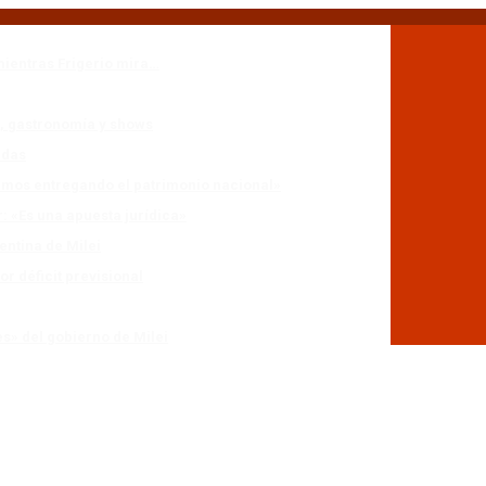
mientras Frigerio mira…
n, gastronomía y shows
adas
stamos entregando el patrimonio nacional»
r: «Es una apuesta jurídica»
entina de Milei
r déficit previsional
es» del gobierno de Milei