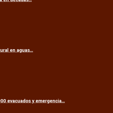
tural en aguas…
.000 evacuados y emergencia…