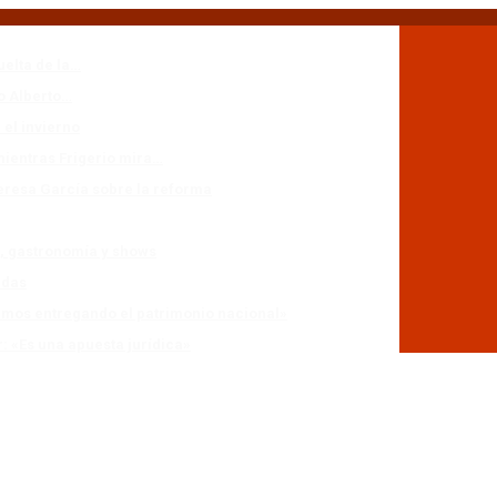
uelta de la…
io Alberto…
 el invierno
mientras Frigerio mira…
eresa García sobre la reforma
n, gastronomía y shows
adas
stamos entregando el patrimonio nacional»
r: «Es una apuesta jurídica»