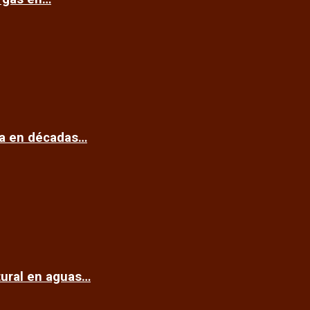
ca en décadas…
tural en aguas…