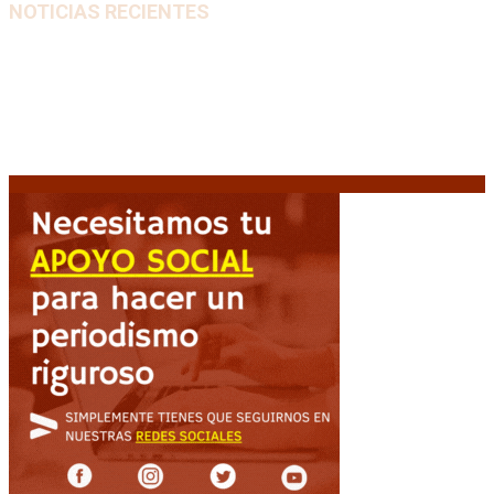
NOTICIAS RECIENTES
Diego Forlán será el nuevo técnico de la Selección de
Uruguay: «La vuelta de la leyenda»
6 agosto, 2026
Milo J cierra su gira mundial en la Argentina: Será en
el Estadio Mario Alberto Kempes
6 agosto, 2026
Crisis energética en Europa: Reservas de gas en
niveles críticos para el invierno
6 agosto, 2026