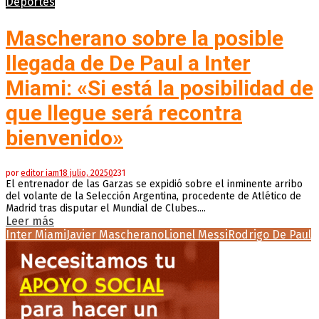
Deportes
Mascherano sobre la posible
llegada de De Paul a Inter
Miami: «Si está la posibilidad de
que llegue será recontra
bienvenido»
por
editor iam
18 julio, 2025
0
231
El entrenador de las Garzas se expidió sobre el inminente arribo
del volante de la Selección Argentina, procedente de Atlético de
Madrid tras disputar el Mundial de Clubes....
Leer más
Inter Miami
Javier Mascherano
Lionel Messi
Rodrigo De Paul