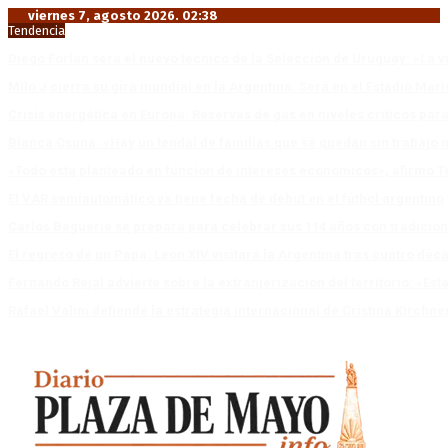
viernes 7, agosto 2026. 02:38
Tendencia
Diego Forlán será el nuevo técnico de la Selección de Uruguay: «La v
Milo J cierra su gira mundial en la Argentina: Será en el Estadio Mar
Crisis energética en Europa: Reservas de gas en niveles críticos para
Blanca Osuna: «Hay un tendal de familias que se quedan sin trabajo 
«Todo está planteado en función de intereses económicos», afirmó T
El VAR semiautomático ya tiene fecha de debut en el fútbol argentino
Carlos Beguerie se prepara para celebrar sus 114 años con tradició
El regreso de un Papa: León XIV visitará la Argentina tras cuatro déc
Fernando Rejal advierte sobre la extranjerización del territorio: «E
Rafael Valim defiende la estrategia internacional de Cristina Kirchne