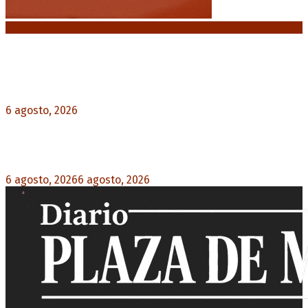
Noticias destacadas
Diego Forlán será el nuevo técnico de la
Selección de Uruguay: «La vuelta de la leyenda»
6 agosto, 2026
0
Milo J cierra su gira mundial en la Argentina:
Será en el Estadio Mario Alberto Kempes
6 agosto, 2026
6 agosto, 2026
0