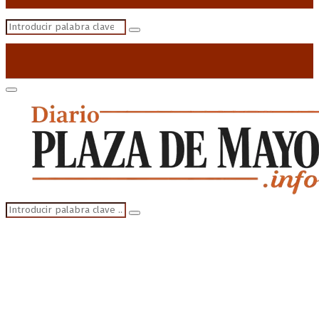
Search
Search
for:
Primary
Menu
Search
Search
for: