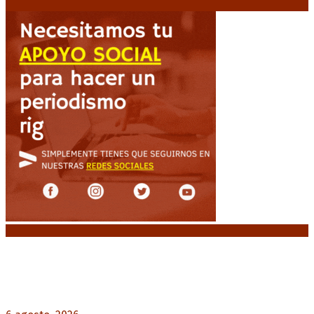
Noticias destacadas
Diego Forlán será el nuevo técnico de la
Selección de Uruguay: «La vuelta de la leyenda»