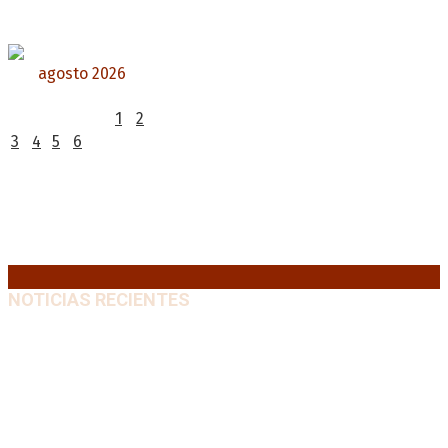
agosto 2026
L
M
X
J
V
S
D
1
2
3
4
5
6
7
8
9
10
11
12
13
14
15
16
17
18
19
20
21
22
23
24
25
26
27
28
29
30
31
« Jul
NOTICIAS RECIENTES
Diego Forlán será el nuevo técnico de la Selección de
Uruguay: «La vuelta de la leyenda»
6 agosto, 2026
Milo J cierra su gira mundial en la Argentina: Será en
el Estadio Mario Alberto Kempes
6 agosto, 2026
Crisis energética en Europa: Reservas de gas en
niveles críticos para el invierno
6 agosto, 2026