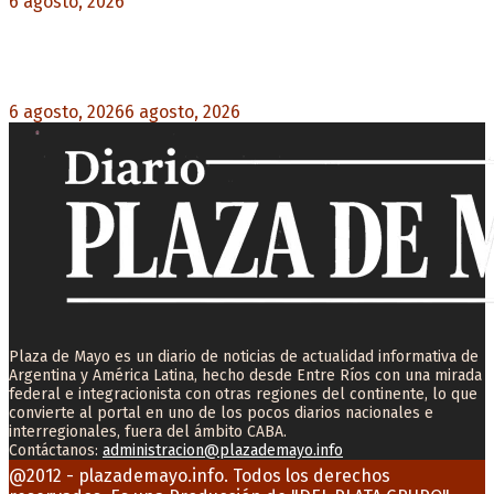
6 agosto, 2026
0
Milo J cierra su gira mundial en la Argentina:
Será en el Estadio Mario Alberto Kempes
6 agosto, 2026
6 agosto, 2026
0
Plaza de Mayo es un diario de noticias de actualidad informativa de
Argentina y América Latina, hecho desde Entre Ríos con una mirada
federal e integracionista con otras regiones del continente, lo que
convierte al portal en uno de los pocos diarios nacionales e
interregionales, fuera del ámbito CABA.
Contáctanos:
administracion@plazademayo.info
Facebook
Twitter
Instagram
Youtube
Email
@2012 - plazademayo.info. Todos los derechos