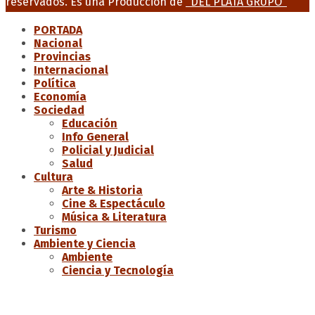
reservados. Es una Producción de
"DEL PLATA GRUPO"
PORTADA
Nacional
Provincias
Internacional
Política
Economía
Sociedad
Educación
Info General
Policial y Judicial
Salud
Cultura
Arte & Historia
Cine & Espectáculo
Música & Literatura
Turismo
Ambiente y Ciencia
Ambiente
Ciencia y Tecnología