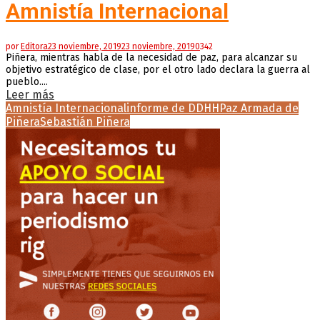
Amnistía Internacional
por
Editora
23 noviembre, 2019
23 noviembre, 2019
0
342
Piñera, mientras habla de la necesidad de paz, para alcanzar su
objetivo estratégico de clase, por el otro lado declara la guerra al
pueblo....
Leer más
Amnistía Internacional
informe de DDHH
Paz Armada de
Piñera
Sebastián Piñera