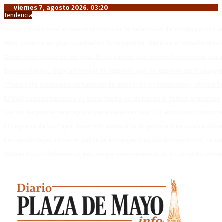
viernes 7, agosto 2026. 03:20
Tendencia
Diego Forlán será el nuevo técnico de la Selección de Uruguay: «La v
Milo J cierra su gira mundial en la Argentina: Será en el Estadio Mar
Crisis energética en Europa: Reservas de gas en niveles críticos para
Blanca Osuna: «Hay un tendal de familias que se quedan sin trabajo 
«Todo está planteado en función de intereses económicos», afirmó T
El VAR semiautomático ya tiene fecha de debut en el fútbol argentino
Carlos Beguerie se prepara para celebrar sus 114 años con tradició
El regreso de un Papa: León XIV visitará la Argentina tras cuatro déc
Fernando Rejal advierte sobre la extranjerización del territorio: «E
Rafael Valim defiende la estrategia internacional de Cristina Kirchne