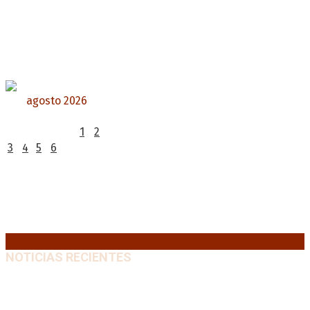
agosto 2026
L
M
X
J
V
S
D
1
2
3
4
5
6
7
8
9
10
11
12
13
14
15
16
17
18
19
20
21
22
23
24
25
26
27
28
29
30
31
« Jul
NOTICIAS RECIENTES
Diego Forlán será el nuevo técnico de la Selección de
Uruguay: «La vuelta de la leyenda»
6 agosto, 2026