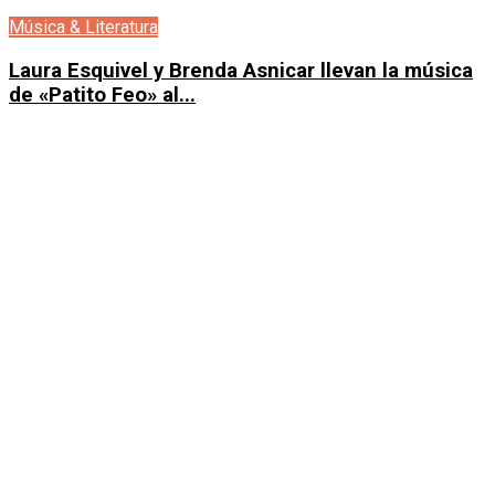
Música & Literatura
Laura Esquivel y Brenda Asnicar llevan la música
de «Patito Feo» al...