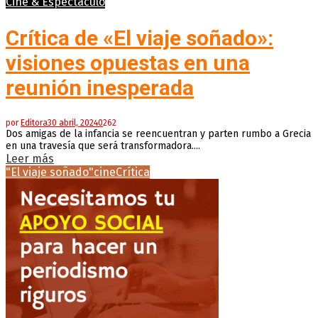
Cine & Espectáculo
Crítica de «El viaje soñado»:
visiones opuestas en una
reunión inesperada
por
Editora
30 abril, 2024
0
262
Dos amigas de la infancia se reencuentran y parten rumbo a Grecia
en una travesía que será transformadora....
Leer más
"El viaje soñado"
cine
Crítica