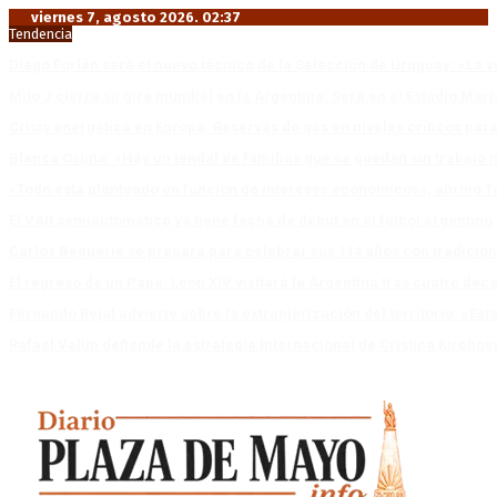
viernes 7, agosto 2026. 02:37
Tendencia
Diego Forlán será el nuevo técnico de la Selección de Uruguay: «La v
Milo J cierra su gira mundial en la Argentina: Será en el Estadio Mar
Crisis energética en Europa: Reservas de gas en niveles críticos para
Blanca Osuna: «Hay un tendal de familias que se quedan sin trabajo 
«Todo está planteado en función de intereses económicos», afirmó T
El VAR semiautomático ya tiene fecha de debut en el fútbol argentino
Carlos Beguerie se prepara para celebrar sus 114 años con tradició
El regreso de un Papa: León XIV visitará la Argentina tras cuatro déc
Fernando Rejal advierte sobre la extranjerización del territorio: «E
Rafael Valim defiende la estrategia internacional de Cristina Kirchne