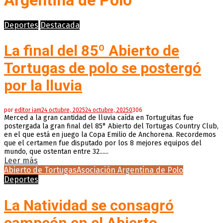
Argentina de Polo
Deportes
Destacada
La final del 85º Abierto de
Tortugas de polo se postergó
por la lluvia
por
editor iam
24 octubre, 2025
24 octubre, 2025
0
306
Merced a la gran cantidad de lluvia caída en Tortuguitas fue
postergada la gran final del 85° Abierto del Tortugas Country Club,
en el que está en juego la Copa Emilio de Anchorena. Recordemos
que el certamen fue disputado por los 8 mejores equipos del
mundo, que ostentan entre 32......
Leer más
Abierto de Tortugas
Asociación Argentina de Polo
Deportes
La Natividad se consagró
campeón en el Abierto