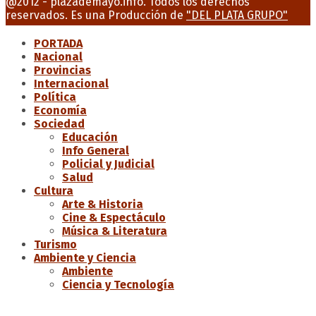
@2012 - plazademayo.info. Todos los derechos
reservados. Es una Producción de
"DEL PLATA GRUPO"
PORTADA
Nacional
Provincias
Internacional
Política
Economía
Sociedad
Educación
Info General
Policial y Judicial
Salud
Cultura
Arte & Historia
Cine & Espectáculo
Música & Literatura
Turismo
Ambiente y Ciencia
Ambiente
Ciencia y Tecnología