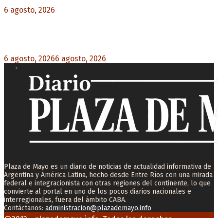
6 agosto, 2026
0
Milo J cierra su gira mundial en la Argentina:
Será en el Estadio Mario Alberto Kempes
6 agosto, 2026
6 agosto, 2026
0
Plaza de Mayo es un diario de noticias de actualidad informativa de
Argentina y América Latina, hecho desde Entre Ríos con una mirada
federal e integracionista con otras regiones del continente, lo que
convierte al portal en uno de los pocos diarios nacionales e
interregionales, fuera del ámbito CABA.
Contáctanos:
administracion@plazademayo.info
Facebook
Twitter
Instagram
Youtube
Email