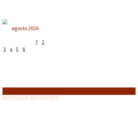
agosto 2026
L
M
X
J
V
S
D
1
2
3
4
5
6
7
8
9
10
11
12
13
14
15
16
17
18
19
20
21
22
23
24
25
26
27
28
29
30
31
« Jul
NOTICIAS RECIENTES
Diego Forlán será el nuevo técnico de la Selección de
Uruguay: «La vuelta de la leyenda»
6 agosto, 2026
Milo J cierra su gira mundial en la Argentina: Será en
el Estadio Mario Alberto Kempes
6 agosto, 2026
Crisis energética en Europa: Reservas de gas en