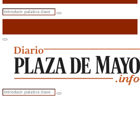
Search
Search
for:
Primary
Menu
Search
Search
for: