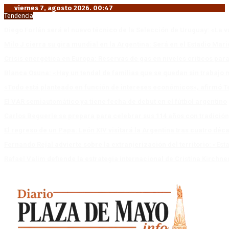
viernes 7, agosto 2026. 00:47
Tendencia
Diego Forlán será el nuevo técnico de la Selección de Uruguay: «La v
Milo J cierra su gira mundial en la Argentina: Será en el Estadio Mar
Crisis energética en Europa: Reservas de gas en niveles críticos para
Blanca Osuna: «Hay un tendal de familias que se quedan sin trabajo 
«Todo está planteado en función de intereses económicos», afirmó T
El VAR semiautomático ya tiene fecha de debut en el fútbol argentino
Carlos Beguerie se prepara para celebrar sus 114 años con tradició
El regreso de un Papa: León XIV visitará la Argentina tras cuatro déc
Fernando Rejal advierte sobre la extranjerización del territorio: «E
Rafael Valim defiende la estrategia internacional de Cristina Kirchne