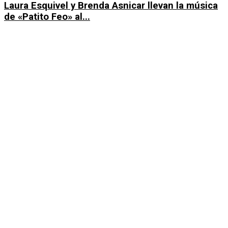
Laura Esquivel y Brenda Asnicar llevan la música
de «Patito Feo» al...