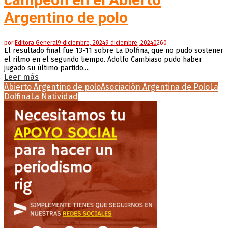
Argentino de polo
por
Editora General
9 diciembre, 2024
9 diciembre, 2024
0
260
El resultado final fue 13-11 sobre La Dolfina, que no pudo sostener
el ritmo en el segundo tiempo. Adolfo Cambiaso pudo haber
jugado su último partido....
Leer más
Abierto Argentino de polo
Asociación Argentina de Polo
La
Dolfina
La Natividad