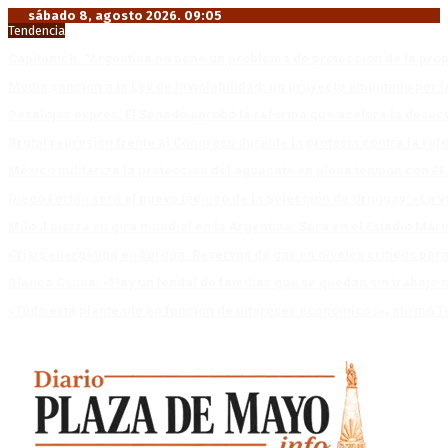
sábado 8, agosto 2026. 09:05
Tendencia
Capitanich: “Argentina no tiene un problema de protección de la pro
Media sanción a la Ley de Inviolabilidad: un proyecto amputado por l
Desalojos exprés: El Senado aprobó la reforma que acelera la deso
Brutal represión frente al Congreso durante la protesta contra la re
México militariza la protección del aguacate en plena tensión con EE
Diego Forlán será el nuevo técnico de la Selección de Uruguay: «La v
Milo J cierra su gira mundial en la Argentina: Será en el Estadio Mar
Crisis energética en Europa: Reservas de gas en niveles críticos para
Blanca Osuna: «Hay un tendal de familias que se quedan sin trabajo 
«Todo está planteado en función de intereses económicos», afirmó T