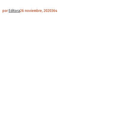
por
Editora
26 noviembre, 2020
364