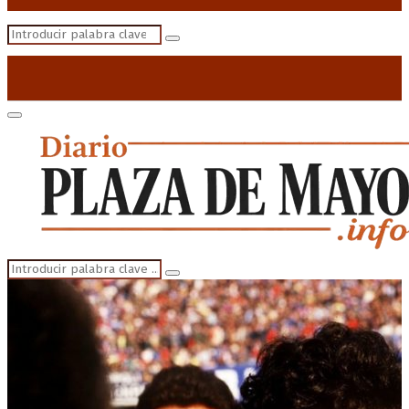
Search
Search
for:
Primary
Menu
Search
Search
for: