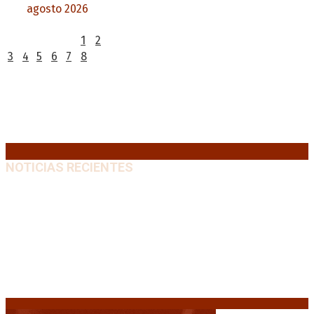
agosto 2026
L
M
X
J
V
S
D
1
2
3
4
5
6
7
8
9
10
11
12
13
14
15
16
17
18
19
20
21
22
23
24
25
26
27
28
29
30
31
« Jul
NOTICIAS RECIENTES
Capitanich: “Argentina no tiene un problema de
protección de la propiedad, sino de acceso”
8
agosto, 2026
Media sanción a la Ley de Inviolabilidad: un proyecto
amputado por la presión social y el rechazo federal
7
agosto, 2026
Desalojos exprés: El Senado aprobó la reforma que
acelera la desocupación de inmuebles
7 agosto, 2026