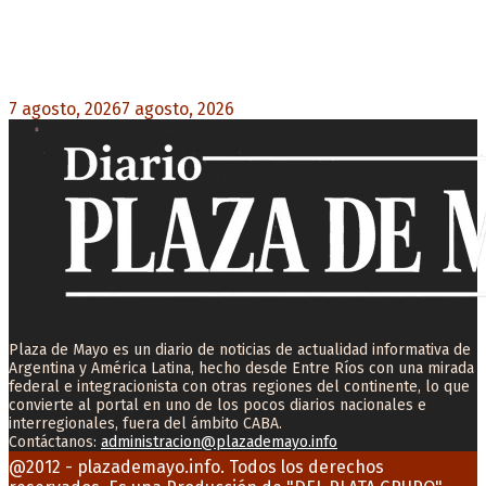
Media sanción a la Ley de Inviolabilidad: un
proyecto amputado por la presión social y el
rechazo federal
7 agosto, 2026
7 agosto, 2026
0
Plaza de Mayo es un diario de noticias de actualidad informativa de
Argentina y América Latina, hecho desde Entre Ríos con una mirada
federal e integracionista con otras regiones del continente, lo que
convierte al portal en uno de los pocos diarios nacionales e
interregionales, fuera del ámbito CABA.
Contáctanos:
administracion@plazademayo.info
Facebook
Twitter
Instagram
Youtube
Email
@2012 - plazademayo.info. Todos los derechos