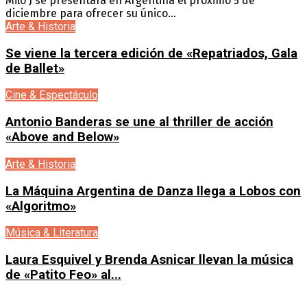
Milo J se presentará en Argentina el próximo 5 de
diciembre para ofrecer su único...
Arte & Historia
Se viene la tercera edición de «Repatriados, Gala
de Ballet»
Cine & Espectáculo
Antonio Banderas se une al thriller de acción
«Above and Below»
Arte & Historia
La Máquina Argentina de Danza llega a Lobos con
«Algoritmo»
Música & Literatura
Laura Esquivel y Brenda Asnicar llevan la música
de «Patito Feo» al...