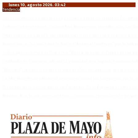
lunes 10, agosto 2026. 03:42
Tendencia
Huracán venció a San Lorenzo y volvió a ganar en el Nuevo Gasóme
Turismo de egresados: Todavía hay tiempo para acceder a las facili
Emergencia en Canadá: incendios forestales obligan a evacuar a má
Martín Soria: “La sociedad le dobló el brazo al Gobierno” por la extra
Heller apuntó contra el Gobierno: “Busca destruir el Estado desde ad
Femicidio en Piamonte: atropelló y apuñaló a su expareja cuando salí
“Michael”, la película sobre la vida de Michael Jackson, tendrá una 
La AFA decretó un minuto de silencio en todas las categorías por la 
El retorno de la «mano dura» en Colombia: De la Espriella asume co
Mayans, tras la maratónica sesión: “Estuvimos a un milímetro de que 