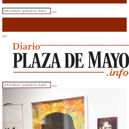
Search
Search
for:
Primary
Menu
Search
Search
for: