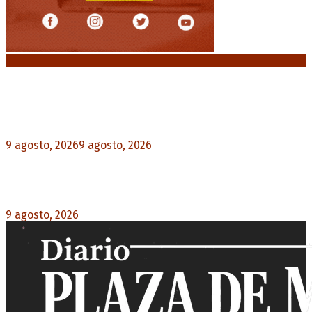
Noticias destacadas
Huracán venció a San Lorenzo y volvió a ganar en
el Nuevo Gasómetro después de 25 años
9 agosto, 2026
9 agosto, 2026
0
Turismo de egresados: Todavía hay tiempo para
acceder a las facilidades de pago para los viajes
9 agosto, 2026
0