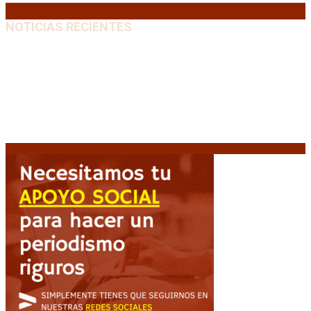
NOTICIAS RECIENTES
Huracán venció a San Lorenzo y volvió a ganar en el
Nuevo Gasómetro después de 25 años
9 agosto, 2026
Turismo de egresados: Todavía hay tiempo para
acceder a las facilidades de pago para los viajes
9
agosto, 2026
Emergencia en Canadá: incendios forestales obligan
a evacuar a más de 20.000 personas
9 agosto, 2026