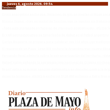
jueves 6, agosto 2026. 09:54
Tendencia
Crisis energética en Europa: Reservas de gas en niveles críticos para
Blanca Osuna: «Hay un tendal de familias que se quedan sin trabajo 
«Todo está planteado en función de intereses económicos», afirmó T
El VAR semiautomático ya tiene fecha de debut en el fútbol argentino
Carlos Beguerie se prepara para celebrar sus 114 años con tradició
El regreso de un Papa: León XIV visitará la Argentina tras cuatro déc
Fernando Rejal advierte sobre la extranjerización del territorio: «E
Rafael Valim defiende la estrategia internacional de Cristina Kirchne
Brasil aplica su mayor sanción diplomática en décadas contra la Arg
Acuerdo histórico: ANSES transferirá $120.000 millones a Entre Ríos po