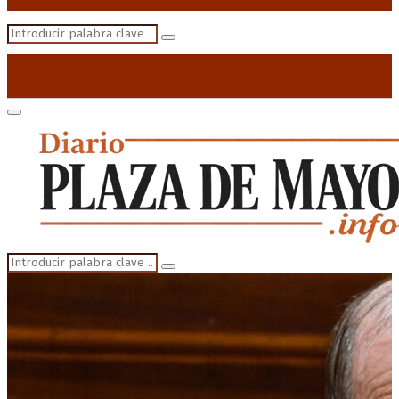
Search
Search
for:
Primary
Menu
Search
Search
for: