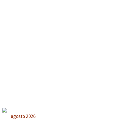
agosto 2026
L
M
X
J
V
S
D