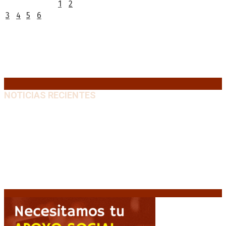
1
2
3
4
5
6
7
8
9
10
11
12
13
14
15
16
17
18
19
20
21
22
23
24
25
26
27
28
29
30
31
« Jul
NOTICIAS RECIENTES
Crisis energética en Europa: Reservas de gas en
niveles críticos para el invierno
6 agosto, 2026
Blanca Osuna: «Hay un tendal de familias que se
quedan sin trabajo mientras Frigerio mira para otro
lado»
6 agosto, 2026
«Todo está planteado en función de intereses
económicos», afirmó Teresa García sobre la reforma
6 agosto, 2026