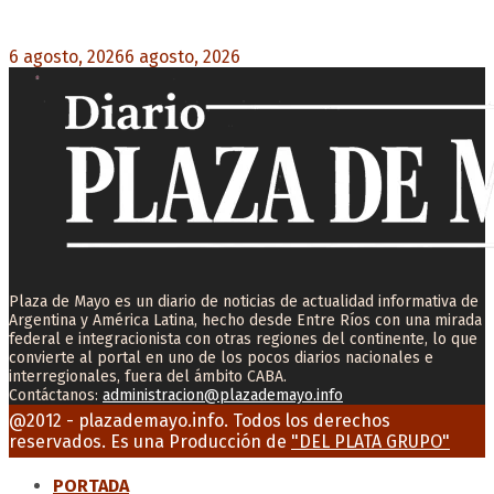
otro lado»
6 agosto, 2026
6 agosto, 2026
0
Plaza de Mayo es un diario de noticias de actualidad informativa de
Argentina y América Latina, hecho desde Entre Ríos con una mirada
federal e integracionista con otras regiones del continente, lo que
convierte al portal en uno de los pocos diarios nacionales e
interregionales, fuera del ámbito CABA.
Contáctanos:
administracion@plazademayo.info
Facebook
Twitter
Instagram
Youtube
Email
@2012 - plazademayo.info. Todos los derechos
reservados. Es una Producción de
"DEL PLATA GRUPO"
PORTADA