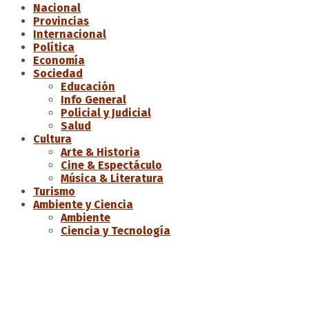
Nacional
Provincias
Internacional
Política
Economía
Sociedad
Educación
Info General
Policial y Judicial
Salud
Cultura
Arte & Historia
Cine & Espectáculo
Música & Literatura
Turismo
Ambiente y Ciencia
Ambiente
Ciencia y Tecnología