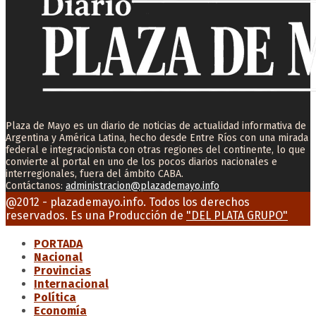
Plaza de Mayo es un diario de noticias de actualidad informativa de
Argentina y América Latina, hecho desde Entre Ríos con una mirada
federal e integracionista con otras regiones del continente, lo que
convierte al portal en uno de los pocos diarios nacionales e
interregionales, fuera del ámbito CABA.
Contáctanos:
administracion@plazademayo.info
Facebook
Twitter
Instagram
Youtube
Email
@2012 - plazademayo.info. Todos los derechos
reservados. Es una Producción de
"DEL PLATA GRUPO"
PORTADA
Nacional
Provincias
Internacional
Política
Economía