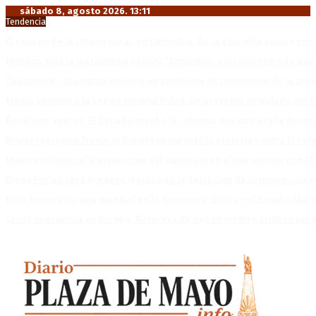
sábado 8, agosto 2026. 13:11
Tendencia
El retorno de la «mano dura» en Colombia: De la Espriella asume co
Mayans, tras la maratónica sesión: “Estuvimos a un milímetro de que 
Capitanich: “Argentina no tiene un problema de protección de la pro
Media sanción a la Ley de Inviolabilidad: un proyecto amputado por l
Desalojos exprés: El Senado aprobó la reforma que acelera la deso
Brutal represión frente al Congreso durante la protesta contra la re
México militariza la protección del aguacate en plena tensión con EE
Diego Forlán será el nuevo técnico de la Selección de Uruguay: «La v
Milo J cierra su gira mundial en la Argentina: Será en el Estadio Mar
Crisis energética en Europa: Reservas de gas en niveles críticos para