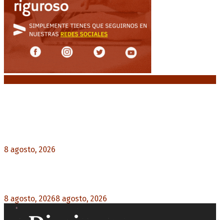
Noticias destacadas
El retorno de la «mano dura» en Colombia: De la
Espriella asume con una agenda de militarización
y ruptura
8 agosto, 2026
0
Mayans, tras la maratónica sesión: “Estuvimos a
un milímetro de que se caiga la ley completa”
8 agosto, 2026
8 agosto, 2026
0