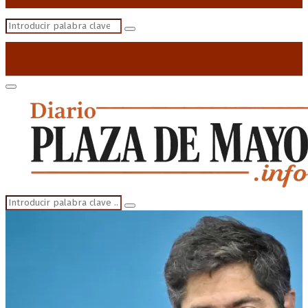
Search
Search
for:
Primary
Menu
Search
Search
for: