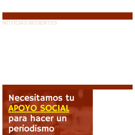
31
« Jul
NOTICIAS RECIENTES
El retorno de la «mano dura» en Colombia: De la
Espriella asume con una agenda de militarización y
ruptura
8 agosto, 2026
Mayans, tras la maratónica sesión: “Estuvimos a un
milímetro de que se caiga la ley completa”
8 agosto,
2026
Capitanich: “Argentina no tiene un problema de
protección de la propiedad, sino de acceso”
8
agosto, 2026