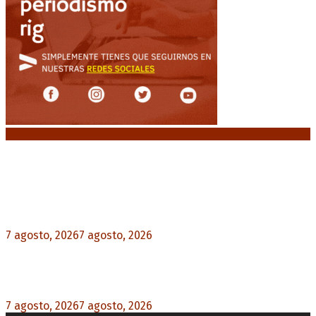
Noticias destacadas
Media sanción a la Ley de Inviolabilidad: un
proyecto amputado por la presión social y el
rechazo federal
7 agosto, 2026
7 agosto, 2026
0
Desalojos exprés: El Senado aprobó la reforma
que acelera la desocupación de inmuebles
7 agosto, 2026
7 agosto, 2026
0