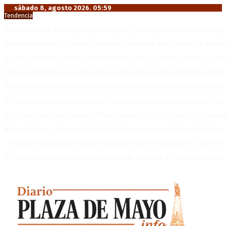
sábado 8, agosto 2026. 05:59
Tendencia
Media sanción a la Ley de Inviolabilidad: un proyecto amputado por l
Desalojos exprés: El Senado aprobó la reforma que acelera la deso
Brutal represión frente al Congreso durante la protesta contra la re
México militariza la protección del aguacate en plena tensión con EE
Diego Forlán será el nuevo técnico de la Selección de Uruguay: «La v
Milo J cierra su gira mundial en la Argentina: Será en el Estadio Mar
Crisis energética en Europa: Reservas de gas en niveles críticos para
Blanca Osuna: «Hay un tendal de familias que se quedan sin trabajo 
«Todo está planteado en función de intereses económicos», afirmó T
El VAR semiautomático ya tiene fecha de debut en el fútbol argentino