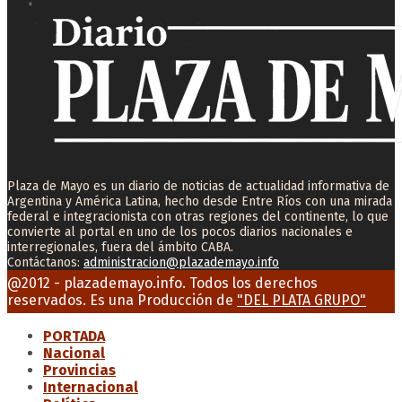
Plaza de Mayo es un diario de noticias de actualidad informativa de
Argentina y América Latina, hecho desde Entre Ríos con una mirada
federal e integracionista con otras regiones del continente, lo que
convierte al portal en uno de los pocos diarios nacionales e
interregionales, fuera del ámbito CABA.
Contáctanos:
administracion@plazademayo.info
Facebook
Twitter
Instagram
Youtube
Email
@2012 - plazademayo.info. Todos los derechos
reservados. Es una Producción de
"DEL PLATA GRUPO"
PORTADA
Nacional
Provincias
Internacional