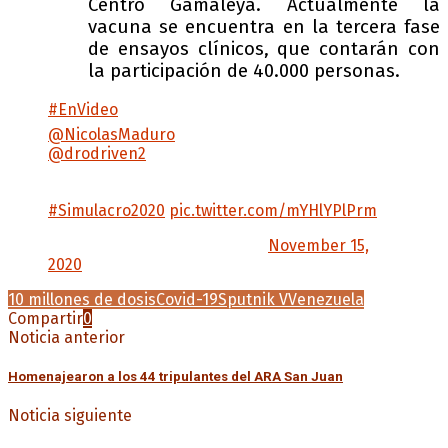
Centro Gamaleya. Actualmente la
vacuna se encuentra en la tercera fase
de ensayos clínicos, que contarán con
la participación de 40.000 personas.
#EnVideo
📹 | Presidente de Venezuela,
@NicolasMaduro
: La presidente Ejecutiva
@drodriven2
llegó de Rusia y hemos
garantizado más de 10 millones de vacunas
para el primer trimestre del próximo año
#Simulacro2020
pic.twitter.com/mYHlYPlPrm
— VTV CANAL 8 (@VTVcanal8)
November 15,
2020
10 millones de dosis
Covid-19
Sputnik V
Venezuela
Compartir
0
Noticia anterior
Homenajearon a los 44 tripulantes del ARA San Juan
Noticia siguiente