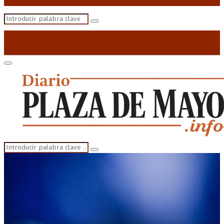
Search
Search
for:
Primary
Menu
Search
Search
for: