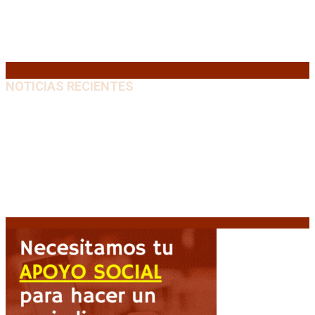
17
18
19
20
21
22
23
24
25
26
27
28
29
30
31
« Jul
NOTICIAS RECIENTES
Media sanción a la Ley de Inviolabilidad: un proyecto
amputado por la presión social y el rechazo federal
7
agosto, 2026
Desalojos exprés: El Senado aprobó la reforma que
acelera la desocupación de inmuebles
7 agosto, 2026
Brutal represión frente al Congreso durante la
protesta contra la reforma de la propiedad privada
7 agosto, 2026