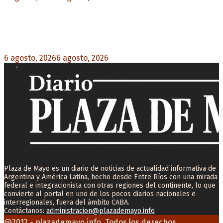
Blanca Osuna: «Hay un tendal de familias que se
quedan sin trabajo mientras Frigerio mira para
otro lado»
6 agosto, 2026
6 agosto, 2026
0
Plaza de Mayo es un diario de noticias de actualidad informativa de
Argentina y América Latina, hecho desde Entre Ríos con una mirada
federal e integracionista con otras regiones del continente, lo que
convierte al portal en uno de los pocos diarios nacionales e
interregionales, fuera del ámbito CABA.
Contáctanos:
administracion@plazademayo.info
Facebook
Twitter
Instagram
Youtube
Email
@2012 - plazademayo.info. Todos los derechos