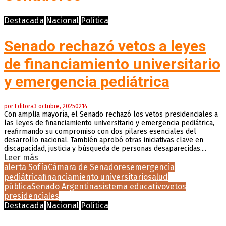
Destacada
Nacional
Política
Senado rechazó vetos a leyes
de financiamiento universitario
y emergencia pediátrica
por
Editora
3 octubre, 2025
0
214
Con amplia mayoría, el Senado rechazó los vetos presidenciales a
las leyes de financiamiento universitario y emergencia pediátrica,
reafirmando su compromiso con dos pilares esenciales del
desarrollo nacional. También aprobó otras iniciativas clave en
discapacidad, justicia y búsqueda de personas desaparecidas....
Leer más
alerta Sofía
Cámara de Senadores
emergencia
pediátrica
financiamiento universitario
salud
pública
Senado Argentina
sistema educativo
vetos
presidenciales
Destacada
Nacional
Política