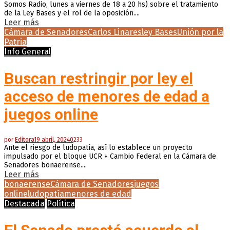
Somos Radio, lunes a viernes de 18 a 20 hs) sobre el tratamiento
de la Ley Bases y el rol de la oposición....
Leer más
Cámara de Senadores
Carlos Linares
ley Bases
Unión por la
Patria
Info General
Buscan restringir por ley el
acceso de menores de edad a
juegos online
por
Editora
19 abril, 2024
0
233
Ante el riesgo de ludopatía, así lo establece un proyecto
impulsado por el bloque UCR + Cambio Federal en la Cámara de
Senadores bonaerense....
Leer más
bonaerense
Cámara de Senadores
juegos
online
ludopatía
menores de edad
Destacada
Política