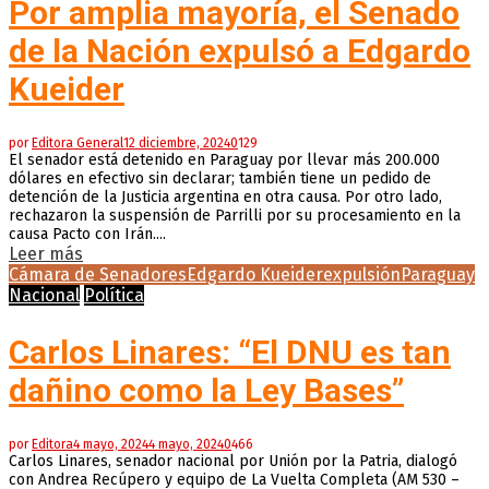
Por amplia mayoría, el Senado
de la Nación expulsó a Edgardo
Kueider
por
Editora General
12 diciembre, 2024
0
129
El senador está detenido en Paraguay por llevar más 200.000
dólares en efectivo sin declarar; también tiene un pedido de
detención de la Justicia argentina en otra causa. Por otro lado,
rechazaron la suspensión de Parrilli por su procesamiento en la
causa Pacto con Irán....
Leer más
Cámara de Senadores
Edgardo Kueider
expulsión
Paraguay
Nacional
Política
Carlos Linares: “El DNU es tan
dañino como la Ley Bases”
por
Editora
4 mayo, 2024
4 mayo, 2024
0
466
Carlos Linares, senador nacional por Unión por la Patria, dialogó
con Andrea Recúpero y equipo de La Vuelta Completa (AM 530 –