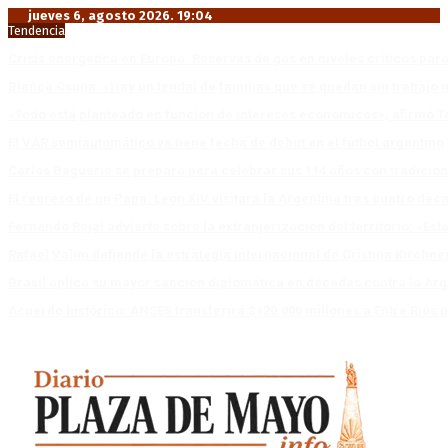
jueves 6, agosto 2026. 19:04
Tendencia
Crisis energética en Europa: Reservas de gas en niveles críticos para
Blanca Osuna: «Hay un tendal de familias que se quedan sin trabajo 
«Todo está planteado en función de intereses económicos», afirmó T
El VAR semiautomático ya tiene fecha de debut en el fútbol argentino
Carlos Beguerie se prepara para celebrar sus 114 años con tradició
El regreso de un Papa: León XIV visitará la Argentina tras cuatro déc
Fernando Rejal advierte sobre la extranjerización del territorio: «E
Rafael Valim defiende la estrategia internacional de Cristina Kirchne
Brasil aplica su mayor sanción diplomática en décadas contra la Arg
Acuerdo histórico: ANSES transferirá $120.000 millones a Entre Ríos po