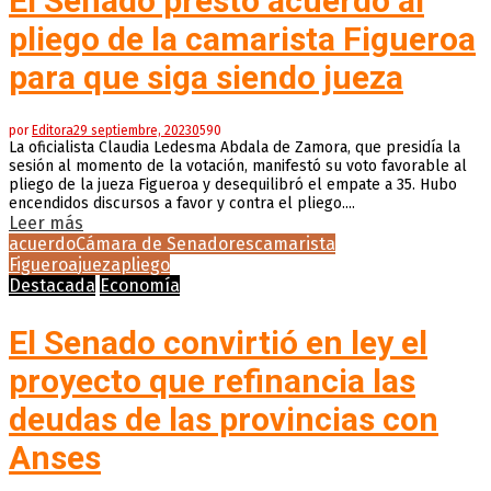
El Senado prestó acuerdo al
pliego de la camarista Figueroa
para que siga siendo jueza
por
Editora
29 septiembre, 2023
0
590
La oficialista Claudia Ledesma Abdala de Zamora, que presidía la
sesión al momento de la votación, manifestó su voto favorable al
pliego de la jueza Figueroa y desequilibró el empate a 35. Hubo
encendidos discursos a favor y contra el pliego....
Leer más
acuerdo
Cámara de Senadores
camarista
Figueroa
jueza
pliego
Destacada
Economía
El Senado convirtió en ley el
proyecto que refinancia las
deudas de las provincias con
Anses