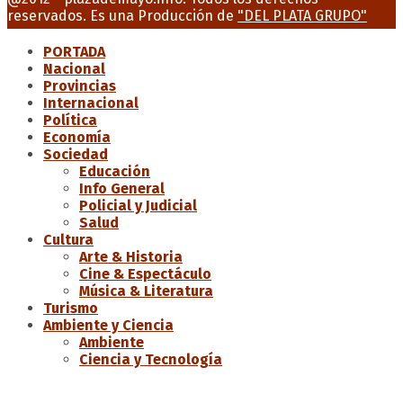
reservados. Es una Producción de
"DEL PLATA GRUPO"
PORTADA
Nacional
Provincias
Internacional
Política
Economía
Sociedad
Educación
Info General
Policial y Judicial
Salud
Cultura
Arte & Historia
Cine & Espectáculo
Música & Literatura
Turismo
Ambiente y Ciencia
Ambiente
Ciencia y Tecnología