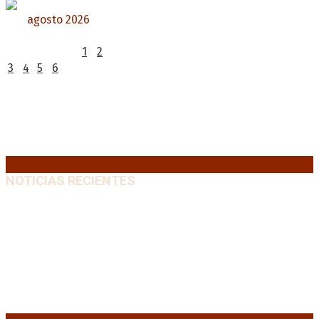
agosto 2026
L
M
X
J
V
S
D
1
2
3
4
5
6
7
8
9
10
11
12
13
14
15
16
17
18
19
20
21
22
23
24
25
26
27
28
29
30
31
« Jul
NOTICIAS RECIENTES
Crisis energética en Europa: Reservas de gas en
niveles críticos para el invierno
6 agosto, 2026
Blanca Osuna: «Hay un tendal de familias que se
quedan sin trabajo mientras Frigerio mira para otro
lado»
6 agosto, 2026
«Todo está planteado en función de intereses
económicos», afirmó Teresa García sobre la reforma
6 agosto, 2026