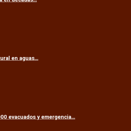
tural en aguas…
.000 evacuados y emergencia…