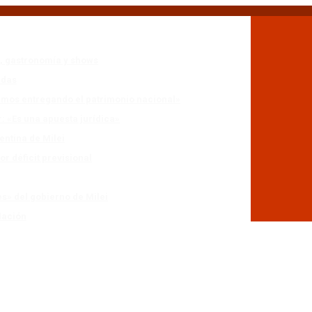
n, gastronomía y shows
adas
stamos entregando el patrimonio nacional»
r: «Es una apuesta jurídica»
entina de Milei
r déficit previsional
es» del gobierno de Milei
lación