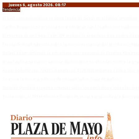
jueves 6, agosto 2026. 08:17
Tendencia
El VAR semiautomático ya tiene fecha de debut en el fútbol argentino
Carlos Beguerie se prepara para celebrar sus 114 años con tradició
El regreso de un Papa: León XIV visitará la Argentina tras cuatro déc
Fernando Rejal advierte sobre la extranjerización del territorio: «E
Rafael Valim defiende la estrategia internacional de Cristina Kirchne
Brasil aplica su mayor sanción diplomática en décadas contra la Arg
Acuerdo histórico: ANSES transferirá $120.000 millones a Entre Ríos po
Se viene la tercera edición de «Repatriados, Gala de Ballet»
Ricardo Quintela propone «revisar todos los contratos y todas las ley
Yerba mate: el INYM elimina límites de venta y profundiza la desregu