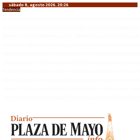
sábado 8, agosto 2026. 20:26
Tendencia
La AFA decretó un minuto de silencio en todas las categorías por la 
El retorno de la «mano dura» en Colombia: De la Espriella asume co
Mayans, tras la maratónica sesión: “Estuvimos a un milímetro de que 
Capitanich: “Argentina no tiene un problema de protección de la pro
Media sanción a la Ley de Inviolabilidad: un proyecto amputado por l
Desalojos exprés: El Senado aprobó la reforma que acelera la deso
Brutal represión frente al Congreso durante la protesta contra la re
México militariza la protección del aguacate en plena tensión con EE
Diego Forlán será el nuevo técnico de la Selección de Uruguay: «La v
Milo J cierra su gira mundial en la Argentina: Será en el Estadio Mar