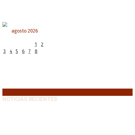
agosto 2026
L
M
X
J
V
S
D
1
2
3
4
5
6
7
8
9
10
11
12
13
14
15
16
17
18
19
20
21
22
23
24
25
26
27
28
29
30
31
« Jul
NOTICIAS RECIENTES
La AFA decretó un minuto de silencio en todas las
categorías por la muerte de Jorge Messi
8 agosto,
2026
El retorno de la «mano dura» en Colombia: De la