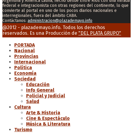
Argentina y América Latina, hecho desde Entre Ríos con una mirada
federal e integracionista con otras regiones del continente, lo que
convierte al portal en uno de los pocos diarios nacionales e
interregionales, fuera del ámbito CABA.
Contáctanos:
administracion@plazademayo.info
Facebook
Twitter
Instagram
Youtube
Email
@2012 - plazademayo.info. Todos los derechos
reservados. Es una Producción de
"DEL PLATA GRUPO"
PORTADA
Nacional
Provincias
Internacional
Política
Economía
Sociedad
Educación
Info General
Policial y Judicial
Salud
Cultura
Arte & Historia
Cine & Espectáculo
Música & Literatura
Turismo