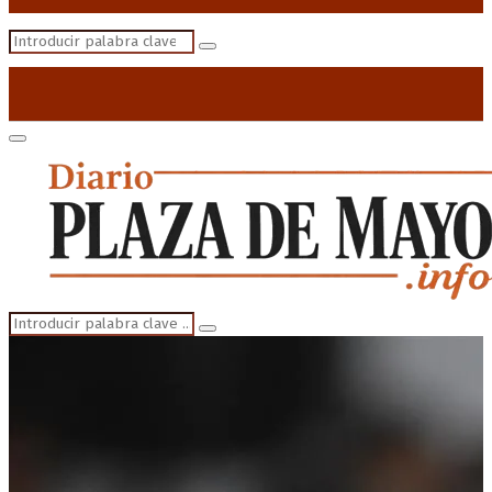
Search
Search
for:
Primary
Menu
Search
Search
for: