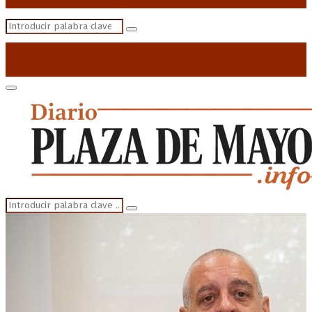
Search
Search
for:
Primary
Menu
Search
Search
for: