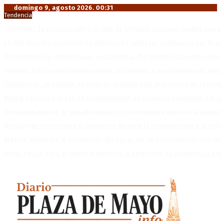
domingo 9, agosto 2026. 00:31
Tendencia
“Michael”, la película sobre la vida de Michael Jackson, tendrá una 
La AFA decretó un minuto de silencio en todas las categorías por la 
El retorno de la «mano dura» en Colombia: De la Espriella asume co
Mayans, tras la maratónica sesión: “Estuvimos a un milímetro de que 
Capitanich: “Argentina no tiene un problema de protección de la pro
Media sanción a la Ley de Inviolabilidad: un proyecto amputado por l
Desalojos exprés: El Senado aprobó la reforma que acelera la deso
Brutal represión frente al Congreso durante la protesta contra la re
México militariza la protección del aguacate en plena tensión con EE
Diego Forlán será el nuevo técnico de la Selección de Uruguay: «La v