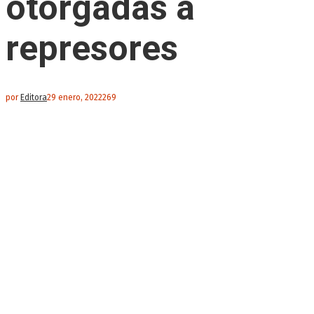
otorgadas a
represores
por
Editora
29 enero, 2022
269