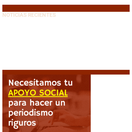
« Jul
NOTICIAS RECIENTES
“Michael”, la película sobre la vida de Michael
Jackson, tendrá una secuela
8 agosto, 2026
La AFA decretó un minuto de silencio en todas las
categorías por la muerte de Jorge Messi
8 agosto,
2026
El retorno de la «mano dura» en Colombia: De la
Espriella asume con una agenda de militarización y
ruptura
8 agosto, 2026