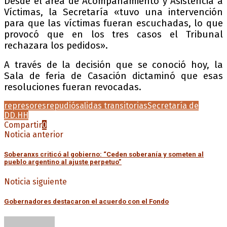
Desde el área de Acompañamiento y Asistencia a
Víctimas, la Secretaría «tuvo una intervención
para que las víctimas fueran escuchadas, lo que
provocó que en los tres casos el Tribunal
rechazara los pedidos».
A través de la decisión que se conoció hoy, la
Sala de feria de Casación dictaminó que esas
resoluciones fueran revocadas.
represores
repudió
salidas transitorias
Secretaría de
DD.HH
Compartir
0
Noticia anterior
Soberanxs criticó al gobierno: “Ceden soberanía y someten al
pueblo argentino al ajuste perpetuo”
Noticia siguiente
Gobernadores destacaron el acuerdo con el Fondo